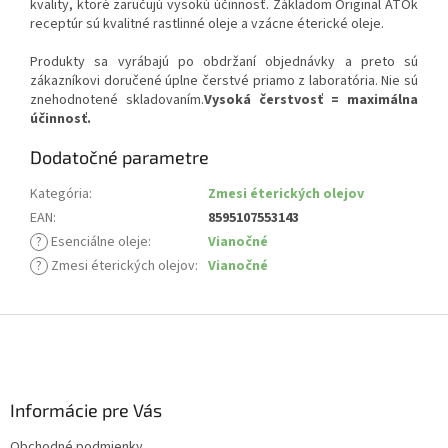
kvality, ktoré zaručujú vysokú účinnosť. Základom Original ATOk
receptúr sú kvalitné rastlinné oleje a vzácne éterické oleje.
Produkty sa vyrábajú po obdržaní objednávky a preto sú
zákazníkovi doručené úplne čerstvé priamo z laboratória. Nie sú
znehodnotené skladovaním.
Vysoká čerstvosť = maximálna
účinnosť.
Dodatočné parametre
Kategória
:
Zmesi éterických olejov
EAN
:
8595107553143
?
Esenciálne oleje
:
Vianočné
?
Zmesi éterických olejov
:
Vianočné
Z
á
p
ä
Informácie pre Vás
t
i
Obchodné podmienky