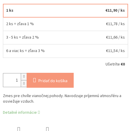
1 ks
€11,90
/ ks
2 ks = zľava 1 %
€11,78
/ ks
3 - 5 ks = zľava 2 %
€11,66
/ ks
6 a viac ks = zľava 3 %
€11,54
/ ks
Ušetríte
€0
Pridať do košíka
Zmes pre chvíle vianočnej pohody. Navodzuje príjemnú atmosféru a
osviežuje vzduch.
Detailné informácie