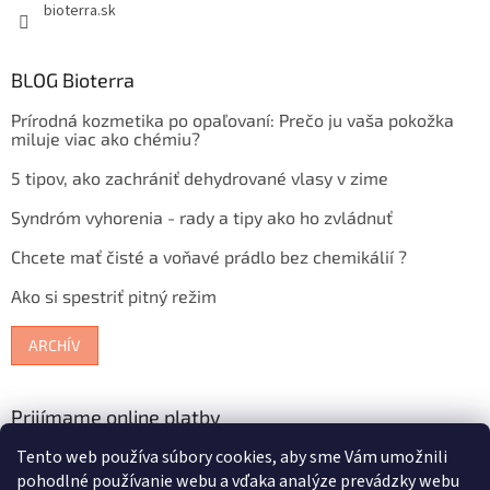
bioterra.sk
BLOG Bioterra
Prírodná kozmetika po opaľovaní: Prečo ju vaša pokožka
miluje viac ako chémiu?
5 tipov, ako zachrániť dehydrované vlasy v zime
Syndróm vyhorenia - rady a tipy ako ho zvládnuť
Chcete mať čisté a voňavé prádlo bez chemikálií ?
Ako si spestriť pitný režim
ARCHÍV
Prijímame online platby
Tento web používa súbory cookies, aby sme Vám umožnili
pohodlné používanie webu a vďaka analýze prevádzky webu