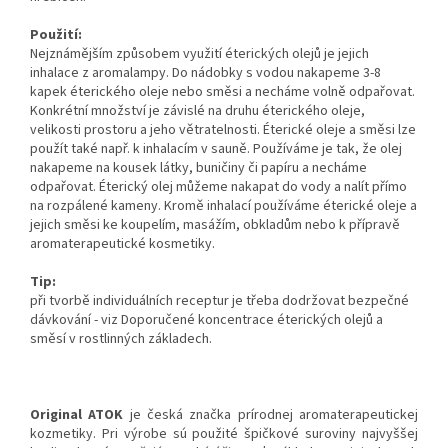
Použití:
Nejznámějším způsobem využití éterických olejů je jejich
inhalace z aromalampy. Do nádobky s vodou nakapeme 3-8
kapek éterického oleje nebo směsi a necháme volně odpařovat.
Konkrétní množství je závislé na druhu éterického oleje,
velikosti prostoru a jeho větratelnosti. Éterické oleje a směsi lze
použít také např. k inhalacím v sauně. Používáme je tak, že olej
nakapeme na kousek látky, buničiny či papíru a necháme
odpařovat. Éterický olej můžeme nakapat do vody a nalít přímo
na rozpálené kameny. Kromě inhalací používáme éterické oleje a
jejich směsi ke koupelím, masážím, obkladům nebo k přípravě
aromaterapeutické kosmetiky.
Tip:
při tvorbě individuálních receptur je třeba dodržovat bezpečné
dávkování - viz Doporučené koncentrace éterických olejů a
směsí v rostlinných základech.
Original ATOK
je česká značka prírodnej aromaterapeutickej
kozmetiky. Pri výrobe sú použité špičkové suroviny najvyššej