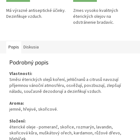
Má výrazné antiseptické účinky.
Zmes vysoko kvalitných
Dezinfikuje vzduch.
éterických olejov na
odstránenie bradavíc.
Popis
Diskusia
Podrobný popis
Vlastnosti:
Směsi éterických olejů koření, jehličnanů a citrusů navozují
příjemnou vánoční atmosféru, osvěžují, povzbuzují, zlepšují
náladu, současně dezodorují a dezinfikují vzduch.
Aroma:
jemné, hřejivé, skořicové.
Složení:
éterické oleje - pomeranč, skořice, rozmarýn, lavandin,
skořicová kůra, muškátový ořech, kardamon, růžové dřevo,
hřebíček.