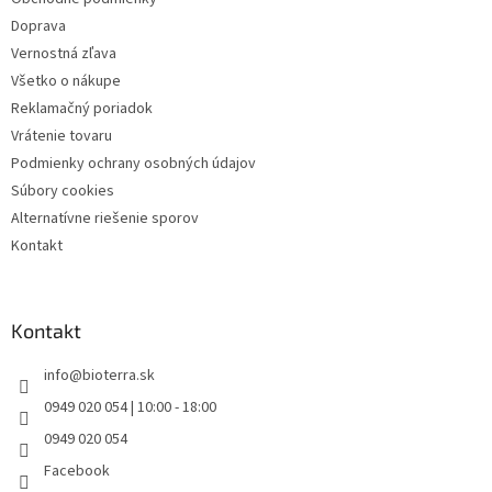
e
Doprava
Vernostná zľava
Všetko o nákupe
Reklamačný poriadok
Vrátenie tovaru
Podmienky ochrany osobných údajov
Súbory cookies
Alternatívne riešenie sporov
Kontakt
Kontakt
info
@
bioterra.sk
0949 020 054 | 10:00 - 18:00
0949 020 054
Facebook