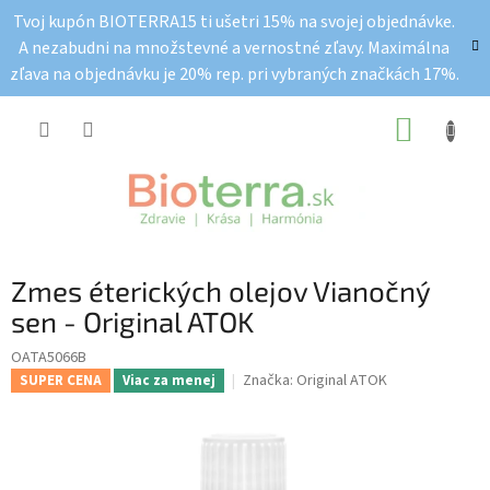
Prejsť
Tvoj kupón BIOTERRA15 ti ušetri 15% na svojej objednávke.
na
A nezabudni na množstevné a vernostné zľavy. Maximálna
obsah
zľava na objednávku je 20% rep. pri vybraných značkách 17%.
NÁKUP
KOŠÍK
Zmes éterických olejov Vianočný
sen - Original ATOK
OATA5066B
Značka:
Original ATOK
SUPER CENA
Viac za menej