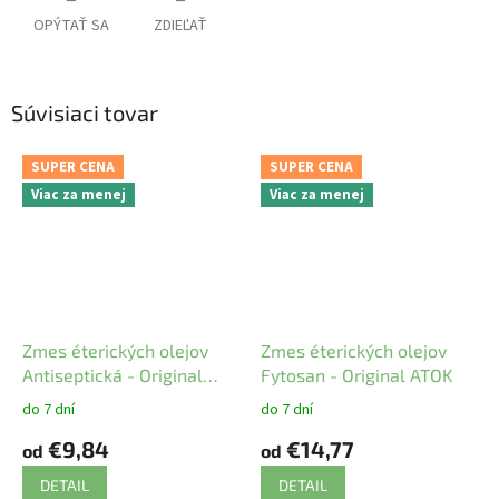
OPÝTAŤ SA
ZDIEĽAŤ
Súvisiaci tovar
SUPER CENA
SUPER CENA
Viac za menej
Viac za menej
Zmes éterických olejov
Zmes éterických olejov
Antiseptická - Original
Fytosan - Original ATOK
ATOK
do 7 dní
do 7 dní
€9,84
€14,77
od
od
DETAIL
DETAIL