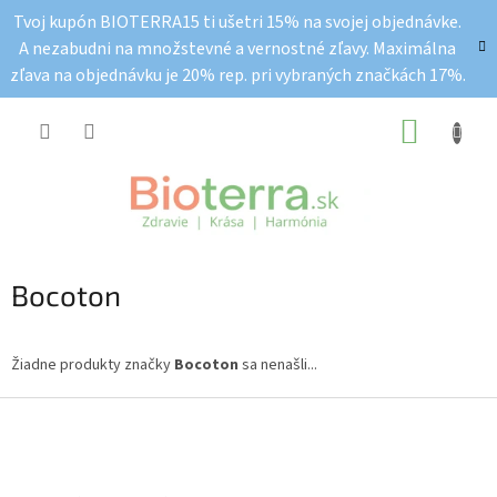
Prejsť
Tvoj kupón BIOTERRA15 ti ušetri 15% na svojej objednávke.
na
A nezabudni na množstevné a vernostné zľavy. Maximálna
obsah
zľava na objednávku je 20% rep. pri vybraných značkách 17%.
NÁKUP
KOŠÍK
Bocoton
Žiadne produkty značky
Bocoton
sa nenašli...
Z
á
p
ä