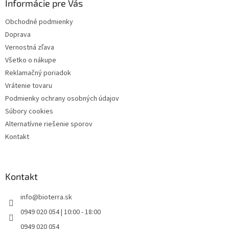
Informácie pre Vás
t
i
Obchodné podmienky
e
Doprava
Vernostná zľava
Všetko o nákupe
Reklamačný poriadok
Vrátenie tovaru
Podmienky ochrany osobných údajov
Súbory cookies
Alternatívne riešenie sporov
Kontakt
Kontakt
info
@
bioterra.sk
0949 020 054 | 10:00 - 18:00
0949 020 054