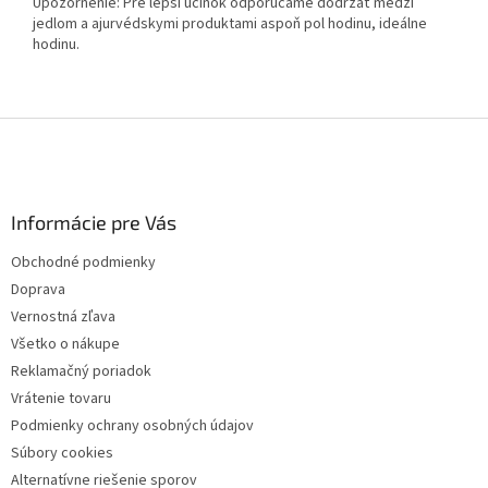
Upozornenie: Pre lepší účinok odporúčame dodržať medzi
jedlom a ajurvédskymi produktami aspoň pol hodinu, ideálne
hodinu.
Z
á
p
ä
Informácie pre Vás
t
i
Obchodné podmienky
e
Doprava
Vernostná zľava
Všetko o nákupe
Reklamačný poriadok
Vrátenie tovaru
Podmienky ochrany osobných údajov
Súbory cookies
Alternatívne riešenie sporov