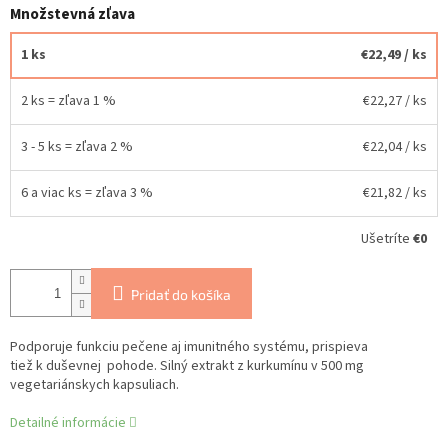
Množstevná zľava
1 ks
€22,49
/ ks
2 ks = zľava 1 %
€22,27
/ ks
3 - 5 ks = zľava 2 %
€22,04
/ ks
6 a viac ks = zľava 3 %
€21,82
/ ks
Ušetríte
€0
Pridať do košíka
Podporuje funkciu pečene aj imunitného systému, prispieva
tiež k duševnej pohode. Silný extrakt z kurkumínu v 500 mg
vegetariánskych kapsuliach.
Detailné informácie