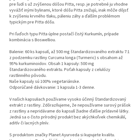
pre ľudí s už zvýšenou dóšou Pitta, resp. je potrebné ju vhodne
vyvážiť inými bylinami, ktoré dóšu Pitta znižujú, inak môže dôjsť
k zvýšeniu krvného tlaku, páleniu záhy a ďalším problémom
typickým pre Pitta dóšu.
Pri ľuďoch typu Pitta úplne postačí čistý Kurkumín, prípade
kombinácia s Boswelliou.
Balenie: 60 ks kapsulí, až 500 mg štandardizovaného extraktu 7:1
z podzemku rastliny Curcuma longa (Turmeric) s obsahom až
95% kurkuminoidov. Obsah 1 kapsuly: 500 mg
štandardizovaného extraktu. Poťah kapsuly z celulózy
rastlinného pôvodu.
Naše kapsuly sú 100% vegetariánske.
Odporúčané dávkovanie: 1 kapsula 1-3 denne.
V našich kapsuliach používame vysoko účinný štandardizovaný
extrakt z rastliny. Zdôrazňujeme, že nepoužívame surový prášok
z rastliny a nepridávame do kapsulí žiadne ďalšie prídavné látky.
Jedná sa o čisto prírodný produkt bez akýchkoľvek chemikálií,
aditív či lacných plnív.
S produktom značky Planet Ayurveda si kupujete kvalitu.