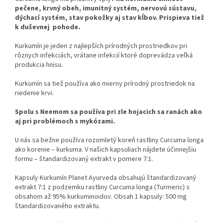
pečene, krvný obeh, imunitný systém, nervovú sústavu,
dýchací systém, stav pokožky aj stav kĺbov. Prispieva tiež
k duševnej pohode.
Kurkumín je jeden z najlepších prírodných prostriedkov pri
rôznych infekciách, vrátane infekcií ktoré doprevádza veľká
produkcia hnisu.
Kurkumín sa tiež používa ako mierny prírodný prostriedok na
riedenie krvi.
Spolu s Neemom sa používa pri zle hojacich sa ranách ako
aj pri problémoch s mykózami.
U nás sa bežne používa rozomletý koreň rastliny Curcuma longa
ako korenie – kurkuma. V našich kapsuliach nájdete účinnejšiu
formu – štandardizovaný extrakt v pomere 7:1.
Kapsuly Kurkumín Planet Ayurveda obsahujú štandardizovaný
extrakt 7:1 z podzemku rastliny Curcuma longa (Turmeric) s
obsahom až 95% kurkuminoidov. Obsah 1 kapsuly: 500 mg
štandardizovaného extraktu.