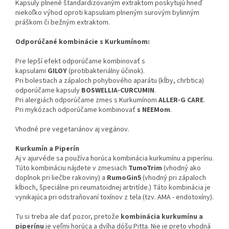
Kapsuly plnené štandardizovaným extraktom poskytujú hneď
niekoľko výhod oproti kapsuliam plneným surovým bylinným
práškom či bežným extraktom.
Odporúčané kombinácie s Kurkumínom:
Pre lepší efekt odporúčame kombinovať s
kapsulami
GILOY
(protibakteriálny účinok).
Pri bolestiach a zápaloch pohybového aparátu (kĺby, chrbtica)
odporúčame kapsuly
BOSWELLIA-CURCUMIN
.
Pri alergiách odporúčame zmes s Kurkumínom
ALLER-G CARE
.
Pri mykózach odporúčame kombinovať
s NEEMom
.
Vhodné pre vegetariánov aj vegánov.
Kurkumín a Piperín
Aj v ajurvéde sa používa horúca kombinácia kurkumínu a piperínu.
Túto kombináciu nájdete v zmesiach
TumoTrim
(vhodný ako
doplnok pri liečbe rakoviny) a
RumoGin5
(vhodný pri zápaloch
kĺboch, špeciálne pri reumatoidnej artritíde.) Táto kombinácia je
vynikajúca pri odstraňovaní toxínov z tela (tzv. AMA - endotoxíny).
Tu si treba ale dať pozor, pretože
kombinácia kurkumínu a
piperínu
je veľmi horúca a dvíha dóšu Pitta. Nie je preto vhodná