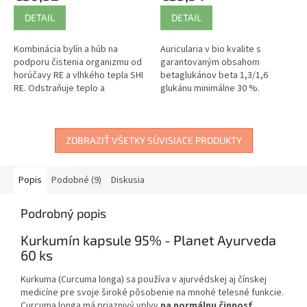
DETAIL
DETAIL
Kombinácia bylín a húb na
Auricularia v bio kvalite s
podporu čistenia organizmu od
garantovaným obsahom
horúčavy RE a vlhkého tepla SHI
betaglukánov beta 1,3/1,6
RE. Odstraňuje teplo a
glukánu minimálne 30 %.
ochladzuje krv.
Harmonizuje organizmus.
Vitamíny, minerály,
polysacharidy.
ZOBRAZIŤ VŠETKY SÚVISIACE PRODUKTY
Popis
Podobné (9)
Diskusia
Podrobný popis
Kurkumín kapsule 95% - Planet Ayurveda
60 ks
Kurkuma (Curcuma longa) sa používa v ajurvédskej aj čínskej
medicíne pre svoje široké pôsobenie na mnohé telesné funkcie.
Curcuma longa má priaznivý vplyv
na normálnu činnosť