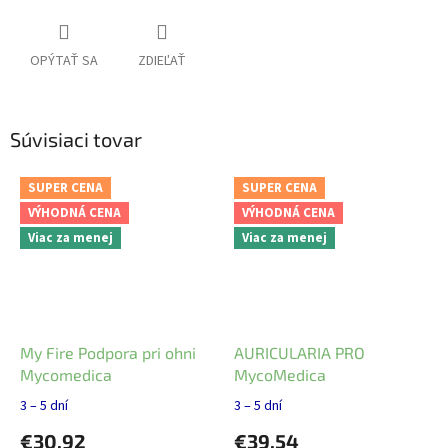
OPÝTAŤ SA
ZDIEĽAŤ
Súvisiaci tovar
SUPER CENA
SUPER CENA
VÝHODNÁ CENA
VÝHODNÁ CENA
Viac za menej
Viac za menej
My Fire Podpora pri ohni
AURICULARIA PRO
Mycomedica
MycoMedica
3 – 5 dní
3 – 5 dní
€30,92
€39,54