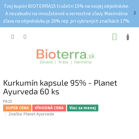
Prejsť
Tvoj kupón BIOTERRA15 ti ušetri 15% na svojej objednávke.
na
A nezabudni na množstevné a vernostné zľavy. Maximálna
obsah
zľava na objednávku je 20% rep. pri vybraných značkách 17%.
NÁKUP
KOŠÍK
Kurkumín kapsule 95% - Planet
Ayurveda 60 ks
PA25
SUPER CENA
VÝHODNÁ CENA
Viac za menej
Značka:
Planet Ayurveda