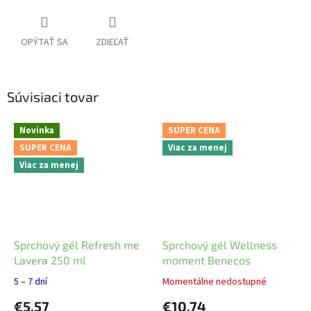
OPÝTAŤ SA
ZDIEĽAŤ
Súvisiaci tovar
Novinka
SUPER CENA
SUPER CENA
Viac za menej
Viac za menej
Sprchový gél Refresh me
Sprchový gél Wellness
Lavera 250 ml
moment Benecos
5 – 7 dní
Momentálne nedostupné
€5,57
€10,74