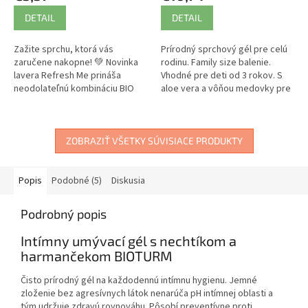
DETAIL
DETAIL
Zažite sprchu, ktorá vás
Prírodný sprchový gél pre celú
zaručene nakopne! 💚 Novinka
rodinu. Family size balenie.
lavera Refresh Me prináša
Vhodné pre deti od 3 rokov. S
neodolateľnú kombináciu BIO
aloe vera a vôňou medovky pre
limetky a osviežujúceho
wellness zážitok.
lemongrassu priamo do vašej
kúpeľne.
ZOBRAZIŤ VŠETKY SÚVISIACE PRODUKTY
Popis
Podobné (5)
Diskusia
Podrobný popis
Intímny umývací gél s nechtíkom a
harmančekom BIOTURM
Čisto prírodný gél na každodennú intímnu hygienu. Jemné
zloženie bez agresívnych látok nenarúča pH intímnej oblasti a
tým udržuje zdravú rovnováhu. Pôsobí preventívne proti