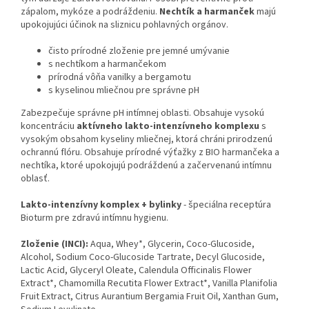
zápalom, mykóze a podráždeniu.
Nechtík a harmanček
majú
upokojujúci účinok na sliznicu pohlavných orgánov.
čisto prírodné zloženie pre jemné umývanie
s nechtíkom a harmančekom
prírodná vôňa vanilky a bergamotu
s kyselinou mliečnou pre správne pH
Zabezpečuje správne pH intímnej oblasti. Obsahuje vysokú
koncentráciu
aktívneho lakto-intenzívneho komplexu
s
vysokým obsahom kyseliny mliečnej, ktorá chráni prirodzenú
ochrannú flóru. Obsahuje prírodné výťažky z BIO harmančeka a
nechtíka, ktoré upokojujú podráždenú a začervenanú intímnu
oblasť.
Lakto-intenzívny komplex + bylinky
- špeciálna receptúra
Bioturm pre zdravú intímnu hygienu.
Zloženie (INCI):
Aqua, Whey*, Glycerin, Coco-Glucoside,
Alcohol, Sodium Coco-Glucoside Tartrate, Decyl Glucoside,
Lactic Acid, Glyceryl Oleate, Calendula Officinalis Flower
Extract*, Chamomilla Recutita Flower Extract*, Vanilla Planifolia
Fruit Extract, Citrus Aurantium Bergamia Fruit Oil, Xanthan Gum,