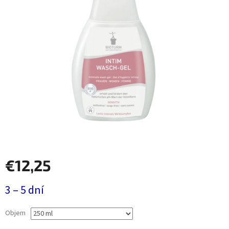
€12,25
Jednotková
3 – 5 dní
cena:
Objem