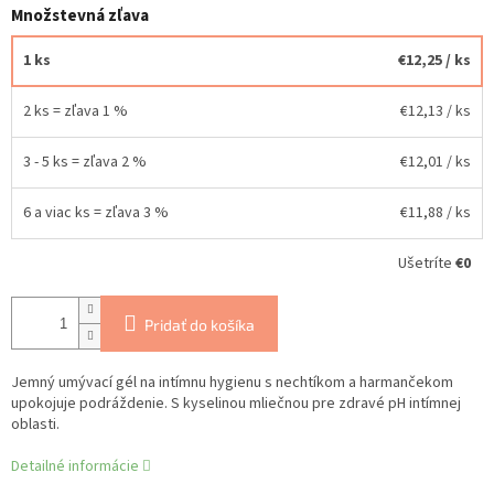
Množstevná zľava
1 ks
€12,25
/ ks
2 ks = zľava 1 %
€12,13
/ ks
3 - 5 ks = zľava 2 %
€12,01
/ ks
6 a viac ks = zľava 3 %
€11,88
/ ks
Ušetríte
€0
Pridať do košíka
Jemný umývací gél na intímnu hygienu s nechtíkom a harmančekom
upokojuje podráždenie. S kyselinou mliečnou pre zdravé pH intímnej
oblasti.
Detailné informácie