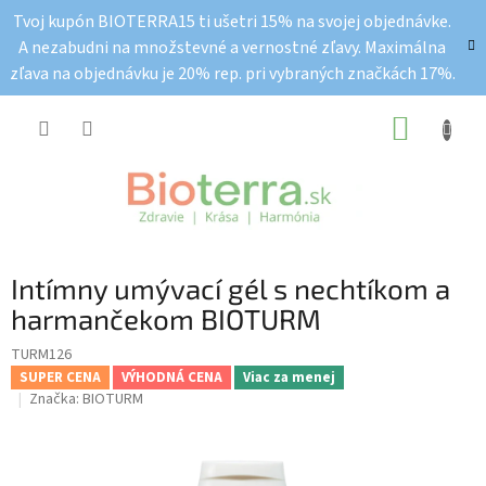
Prejsť
Tvoj kupón BIOTERRA15 ti ušetri 15% na svojej objednávke.
na
A nezabudni na množstevné a vernostné zľavy. Maximálna
obsah
zľava na objednávku je 20% rep. pri vybraných značkách 17%.
NÁKUP
KOŠÍK
Intímny umývací gél s nechtíkom a
harmančekom BIOTURM
TURM126
SUPER CENA
VÝHODNÁ CENA
Viac za menej
Značka:
BIOTURM