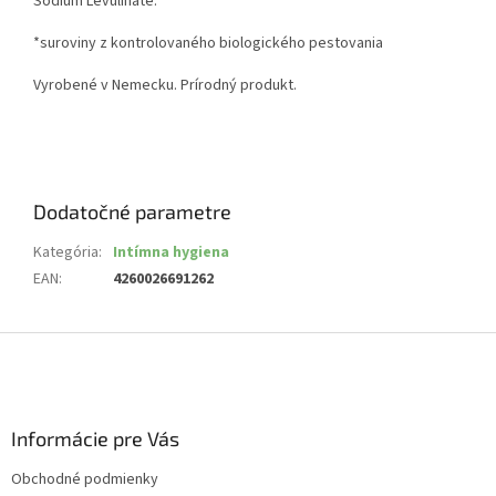
Sodium Levulinate.
*suroviny z kontrolovaného biologického pestovania
Vyrobené v Nemecku. Prírodný produkt.
Dodatočné parametre
Kategória
:
Intímna hygiena
EAN
:
4260026691262
Z
á
p
ä
Informácie pre Vás
t
i
Obchodné podmienky
e