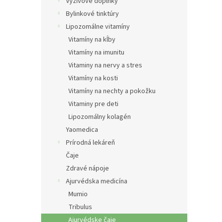
e
Výživové doplnky
l
Bylinkové tinktúry
Lipozomálne vitamíny
Vitamíny na kĺby
Vitamíny na imunitu
Vitaminy na nervy a stres
Vitamíny na kosti
Vitamíny na nechty a pokožku
Vitaminy pre deti
Lipozomálny kolagén
Yaomedica
Prírodná lekáreň
Čaje
Zdravé nápoje
Ajurvédska medicína
Mumio
Tribulus
Ajurvédske čaje