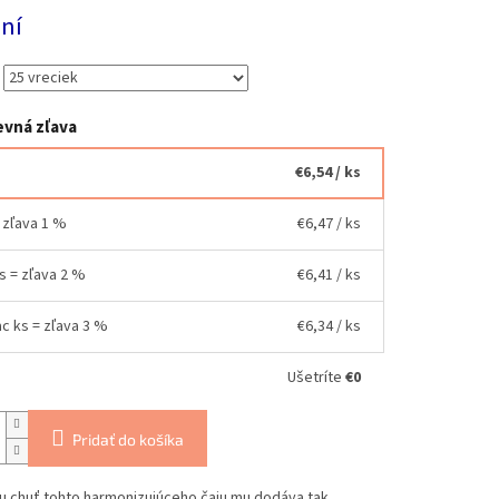
ová
dní
vná zľava
€6,54
/ ks
= zľava 1 %
€6,47
/ ks
ks = zľava 2 %
€6,41
/ ks
ac ks = zľava 3 %
€6,34
/ ks
Ušetríte
€0
Pridať do košíka
u chuť tohto harmonizujúceho čaju mu dodáva tak