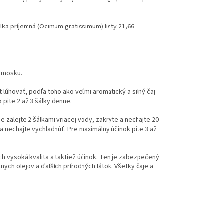
alka príjemná (Ocimum gratissimum) listy 21,66
ermosku.
út lúhovať, podľa toho ako veľmi aromatický a silný čaj
 pite 2 až 3 šálky denne.
ie zalejte 2 šálkami vriacej vody, zakryte a nechajte 20
a nechajte vychladnúť. Pre maximálny účinok pite 3 až
ch vysoká kvalita a taktiež účinok. Ten je zabezpečený
ych olejov a ďalších prírodných látok. Všetky čaje a