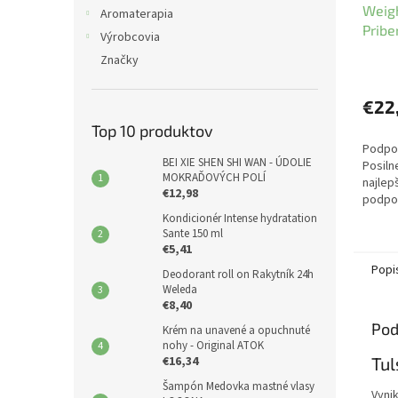
Weig
Aromaterapia
Pribe
Výrobcovia
chuti
Značky
Ayurv
€22
Top 10 produktov
Podpor
BEI XIE SHEN SHI WAN - ÚDOLIE
Posiln
MOKRAĎOVÝCH POLÍ
najlep
€12,98
podpor
celkov
Kondicionér Intense hydratation
Podpor
Sante 150 ml
€5,41
váhou.
Popi
Deodorant roll on Rakytník 24h
Weleda
€8,40
Pod
Krém na unavené a opuchnuté
nohy - Original ATOK
Tul
€16,34
Šampón Medovka mastné vlasy
Vyni