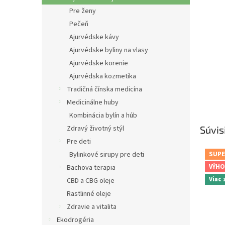
Pre ženy
Pečeň
Ajurvédske kávy
Ajurvédske byliny na vlasy
Ajurvédske korenie
Ajurvédska kozmetika
Tradičná čínska medicína
Medicinálne huby
Kombinácia bylín a húb
Zdravý životný stýl
Súvis
Pre deti
Bylinkové sirupy pre deti
SUPE
VÝHO
Bachova terapia
Viac
CBD a CBG oleje
Rastlinné oleje
Zdravie a vitalita
Ekodrogéria