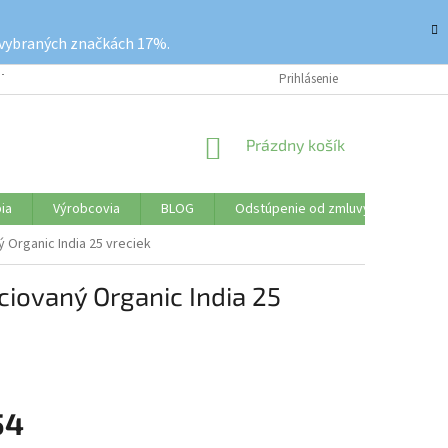
 vybraných značkách 17%.
ETKO O NÁKUPE
REKLAMAČNÝ PORIADOK
Prihlásenie
VRÁTENIE TOVARU
NÁKUPNÝ
Prázdny košík
KOŠÍK
ia
Výrobcovia
BLOG
Odstúpenie od zmluvy
Značk
 Organic India 25 vreciek
ciovaný Organic India 25
54