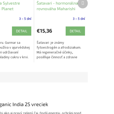
Ďalší
 Sylvestre
Šatavari - hormonálna
produkt
- Planet
rovnováha Maharishi
 60 ks
Ayurveda 60ks
3 – 5 dní
3 – 5 dní
9
€15,36
DETAIL
DETAIL
kru. Gurmar sa
Šatavari je známy
oužíva v ajurvédskej
fytoestrogén a afrodiziakum.
i udržiavaní
Má regeneračné účinky,
ladiny cukru v krvi.
posilňuje činnosť a zdravie
ymnema Sylvestre
ženských reprodukčných
rveda obsahujú...
orgánov.
anic India 25 vreciek
i ako aj pravý zelený čaj. Dodá energiu, ochráni pred