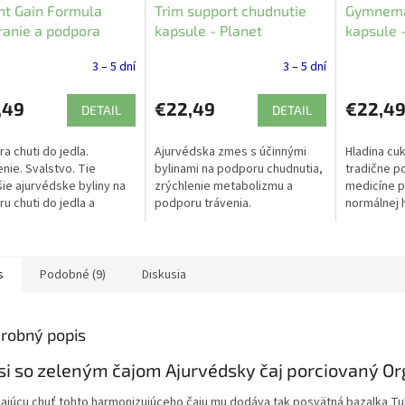
ht Gain Formula
Trim support chudnutie
Gymnema
ranie a podpora
kapsule - Planet
kapsule 
 do jedla - Planet
Ayurveda
Ayurveda
3 – 5 dní
3 – 5 dní
eda 60 ks
,49
€22,49
€22,4
DETAIL
DETAIL
a chuti do jedla.
Ajurvédska zmes s účinnými
Hladina cu
enie. Svalstvo. Tie
bylinami na podporu chudnutia,
tradične p
šie ajurvédske byliny na
zrýchlenie metabolizmu a
medicíne pr
u chuti do jedla a
podporu trávenia.
normálnej h
é posilnenie organizmu.
Kapsuly G
a pre ľudí s nízkou
Planet Ayu
 Podpora...
s
Podobné (9)
Diskusia
robný popis
si so zeleným čajom Ajurvédsky čaj porciovaný Org
kajúcu chuť tohto harmonizujúceho čaju mu dodáva tak posvätná bazalka Tuls