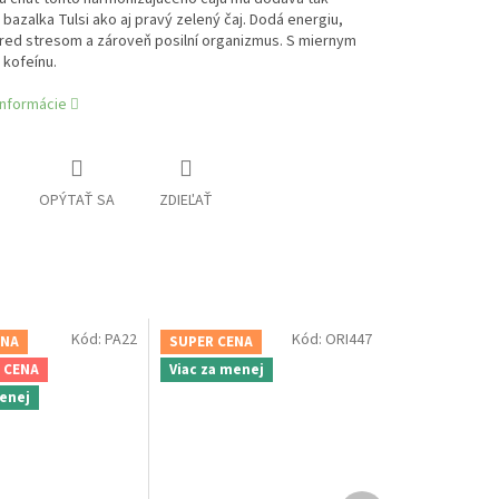
bazalka Tulsi ako aj pravý zelený čaj. Dodá energiu,
red stresom a zároveň posilní organizmus. S miernym
kofeínu.
informácie
OPÝTAŤ SA
ZDIEĽAŤ
Kód:
PA22
Kód:
ORI447
ENA
SUPER CENA
 CENA
Viac za menej
menej