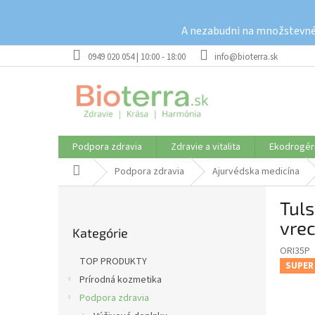
Prejsť
na
A nezabudni na množstevné 
obsah
0949 020 054 | 10:00 - 18:00
info@bioterra.sk
Podpora zdravia
Zdravie a vitalita
Ekodrogér
Domov
Podpora zdravia
Ajurvédska medicína
B
Tuls
o
Preskočiť
č
vrec
Kategórie
kategórie
n
ORI35P
ý
TOP PRODUKTY
SUPER
p
Prírodná kozmetika
a
Podpora zdravia
n