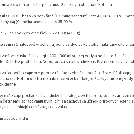
som a zároveň posilní organizmus. S miernym obsahom kofeínu.
enie:
Tulsi – bazalka posvätná (Ocimum sanctum) listy 43,34 %, Tulsi – baz
lený čaj (Camellia sinensis) listy 35,00 %.
: 25 nálevových vrecúšok, 25 x 1,9 g (47,5 g).
ovanie:
1 nálevové vrecko na jednu až dve šálky alebo malú kanvičku či t
ava: 1 vrecúško čaju zalejte 200 – 300 ml vriacej vody a nechajte 5 – 10 min
te. Oslaďte podľa chuti. Neodporúča sa piť s mliekom. Pre maximálny účinok
ava ľadového čaju: pre prípravu 1 l ľadového čaju použite 5 vrecúšok čaju, t
t lúhovať. Potom odstráňte nálevové vrecká, dolejte 2 šálky studenej vody 
lok denne.
ky naše čaje pochádzajú z indických ekologických fariem, kde je zaručená i
a šetrnému spracovaniu bylín, čím sa zachováva účinok prírodných esenciáln
ky v nich spĺňajú certifikáty BIO kvality.
na pôvodu: India