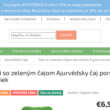
Tvoj kupón BIOTERRA15 ti ušetri 15% na svojej objednávke.
a vernostné zľavy. Maximálna zľava na objednávku je 20% rep. pri
OBCHODNÉ PODMIENKY
DOPRAVA
VERNOSTNÁ ZĽAVA
VŠ
HĽADAŤ
ia
Prírodná kozmetika
Lipozomálne vitamíny
Aromaterap
Ajurvédske čaje
Tulsi so zeleným čajom Ajurvédsky čaj porciovaný
i so zeleným čajom Ajurvédsky čaj por
iek
Značka:
Organic India
 CENA
VÝHODNÁ CENA
Viac za menej
€6,