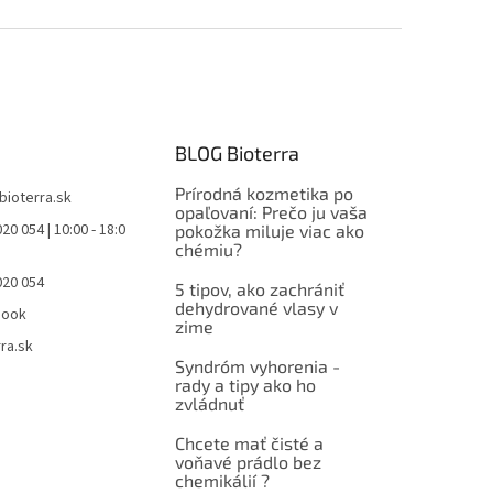
BLOG Bioterra
Prírodná kozmetika po
bioterra.sk
opaľovaní: Prečo ju vaša
20 054 | 10:00 - 18:0
pokožka miluje viac ako
chémiu?
020 054
5 tipov, ako zachrániť
dehydrované vlasy v
book
zime
ra.sk
Syndróm vyhorenia -
rady a tipy ako ho
zvládnuť
Chcete mať čisté a
voňavé prádlo bez
chemikálií ?