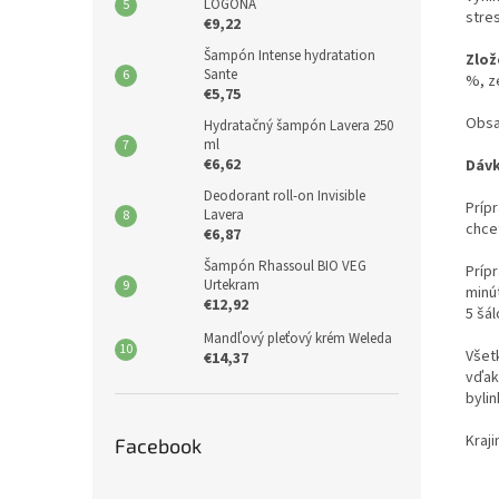
LOGONA
stre
€9,22
Šampón Intense hydratation
Zlož
Sante
%, ze
€5,75
Obsah
Hydratačný šampón Lavera 250
ml
€6,62
Dávk
Deodorant roll-on Invisible
Prípr
Lavera
chce
€6,87
Šampón Rhassoul BIO VEG
Prípr
Urtekram
minú
€12,92
5 šá
Mandľový pleťový krém Weleda
Všet
€14,37
vďak
bylin
Kraji
Facebook