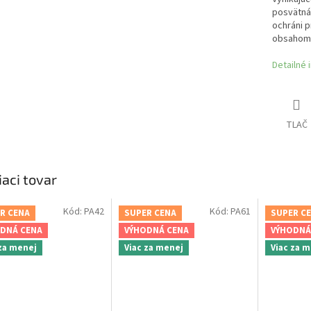
posvätná 
ochráni p
obsahom 
Detailné 
TLAČ
iaci tovar
Kód:
PA42
Kód:
PA61
R CENA
SUPER CENA
SUPER C
DNÁ CENA
VÝHODNÁ CENA
VÝHODNÁ
 za menej
Viac za menej
Viac za 