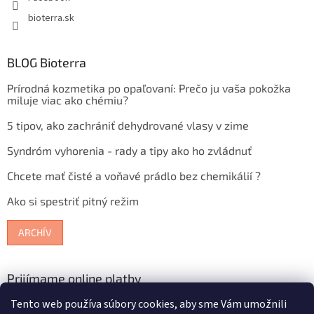
bioterra.sk
BLOG Bioterra
Prírodná kozmetika po opaľovaní: Prečo ju vaša pokožka
miluje viac ako chémiu?
5 tipov, ako zachrániť dehydrované vlasy v zime
Syndróm vyhorenia - rady a tipy ako ho zvládnuť
Chcete mať čisté a voňavé prádlo bez chemikálií ?
Ako si spestriť pitný režim
ARCHÍV
Prijímame online platby
Tento web používa súbory cookies, aby sme Vám umožnili