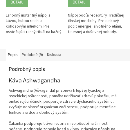
DETAIL
DETAIL
Lahodný instantný nápoj s
Nápoj podľa receptúry Tradičnej
kávou, hubou reishi a
čínskej medicíny. Pre celkový
kokosovým mliekom. Pre
pocit energie, životného elánu,
osviežujúci ranný rituál na každý
telesnej a duševnej pohody.
deň.
Harmonizuje trávenie, žalúdok.
Popis
Podobné (9)
Diskusia
Podrobný popis
Káva Ashwagandha
Ashwagandha (Ašvaganda) prispieva k lepšej fyzickej a
psychickej výkonnosti, pomáha udržiavať zdravú pokožku, má
omladzujúci účinok, podporuje zdravie dýchacieho systému,
zvyšuje odolnosť organizmu voči stresu, podporuje mentálne
funkcie a srdce a obehový systém.
Čakanka podporuje trávenie, priaznivo pôsobí na činnosť
pečene, podporuje zdravie kostí a kĺbov, priaznivo pôsobí na