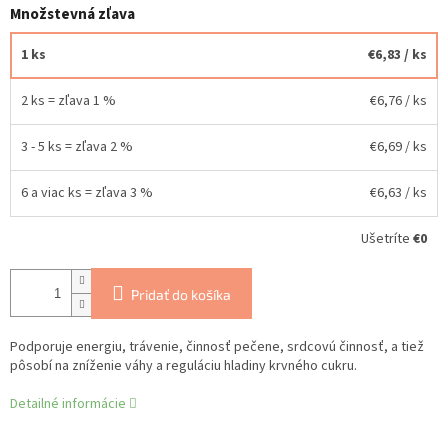
Množstevná zľava
1 ks
€6,83
/ ks
2 ks = zľava 1 %
€6,76
/ ks
3 - 5 ks = zľava 2 %
€6,69
/ ks
6 a viac ks = zľava 3 %
€6,63
/ ks
Ušetríte
€0
Pridať do košíka
Podporuje energiu, trávenie, činnosť pečene, srdcovú činnosť, a tiež
pôsobí na zníženie váhy a reguláciu hladiny krvného cukru.
Detailné informácie