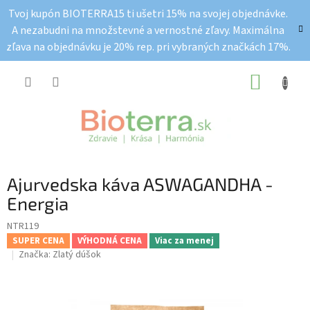
Prejsť
Tvoj kupón BIOTERRA15 ti ušetri 15% na svojej objednávke.
na
A nezabudni na množstevné a vernostné zľavy. Maximálna
obsah
zľava na objednávku je 20% rep. pri vybraných značkách 17%.
NÁKUP
KOŠÍK
Ajurvedska káva ASWAGANDHA -
Energia
NTR119
SUPER CENA
VÝHODNÁ CENA
Viac za menej
Značka:
Zlatý dúšok