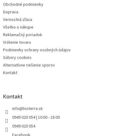
i
Obchodné podmienky
e
Doprava
Vernostná zľava
Všetko o nákupe
Reklamačný poriadok
Vrátenie tovaru
Podmienky ochrany osobných údajov
Súbory cookies
Alternatívne riešenie sporov
Kontakt
Kontakt
info
@
bioterra.sk
0949 020 054 | 10:00 - 18:00
0949 020 054
Facebook