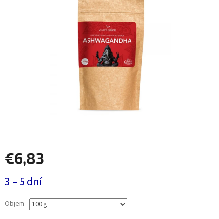
€6,83
Jednotková
3 – 5 dní
cena:
Objem