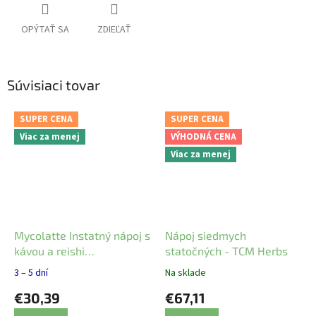
OPÝTAŤ SA
ZDIEĽAŤ
Súvisiaci tovar
SUPER CENA
SUPER CENA
Viac za menej
VÝHODNÁ CENA
Viac za menej
Mycolatte Instatný nápoj s
Nápoj siedmych
kávou a reishi
statočných - TCM Herbs
MycoMedica
3 – 5 dní
Na sklade
€30,39
€67,11