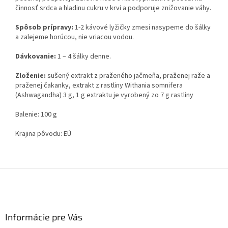
činnosť srdca a hladinu cukru v krvi a podporuje znižovanie váhy.
Spôsob prípravy:
1-2 kávové lyžičky zmesi nasypeme do šálky
a zalejeme horúcou, nie vriacou vodou.
Dávkovanie:
1 – 4 šálky denne.
Zloženie:
sušený extrakt z praženého jačmeňa, praženej raže a
praženej čakanky, extrakt z rastliny Withania somnifera
(Ashwagandha) 3 g, 1 g extraktu je vyrobený zo 7 g rastliny
Balenie: 100 g
Krajina pôvodu: EÚ
Z
á
p
ä
Informácie pre Vás
t