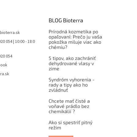
BLOG Bioterra
Prírodná kozmetika po
bioterra.sk
opaľovaní: Prečo ju vaša
20 054 | 10:00 - 18:0
pokožka miluje viac ako
chémiu?
020 054
5 tipov, ako zachrániť
dehydrované vlasy v
book
zime
ra.sk
Syndróm vyhorenia -
rady a tipy ako ho
zvládnuť
Chcete mať čisté a
voňavé prádlo bez
chemikálií ?
Ako si spestriť pitný
režim