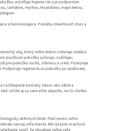
okožku, urýchľuje hojenie rán a je podporným
kou, santalom, myrhou, levandulou, majoránkou,
 ylangom.
ujúce a harmonizujúce. Pomáha zmierňovať stres a
ýnimočný olej, ktorý veľmi dobre vzdoruje oxidácii.
om používaní pokožku vyživuje, zváčňuje,
odí pre pokožku suchú, stárnucu a zrelú. Poskytuje
 očí. Podporuje regenerácou pokožky po opaľovaní,
na rozštiepené končeky vlasov ako zábal a
oké. Určite aj vy sami ešte objavíte, na čo všetko
biologicky aktívnych látok. Patrí medzi veľmi
zabralo naozaj veľa miesta. Má výrazne oranžovú
zafarbenie značí, že obsahuje veľmi veľa