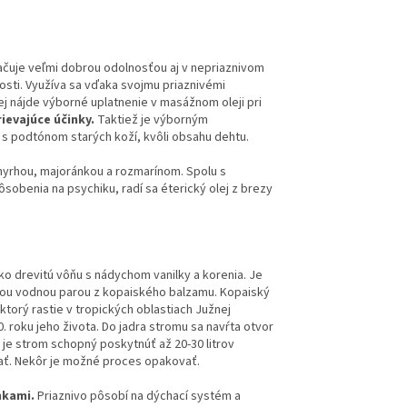
značuje veľmi dobrou odolnosťou aj v nepriaznivom
nosti. Využíva sa vďaka svojmu priaznivémi
lej nájde výborné uplatnenie v masážnom oleji pri
ievajúce účinky.
Taktiež je výborným
s podtónom starých koží, kvôli obsahu dehtu.
myrhou, majoránkou a rozmarínom. Spolu s
ôsobenia na psychiku, radí sa éterický olej z brezy
ko drevitú vôňu s nádychom vanilky a korenia. Je
ciou vodnou parou z kopaiského balzamu. Kopaiský
torý rastie v tropických oblastiach Južnej
. roku jeho života. Do jadra stromu sa navŕta otvor
je strom schopný poskytnúť až 20-30 litrov
ať. Nekôr je možné proces opakovať.
nkami.
Priaznivo pôsobí na dýchací systém a