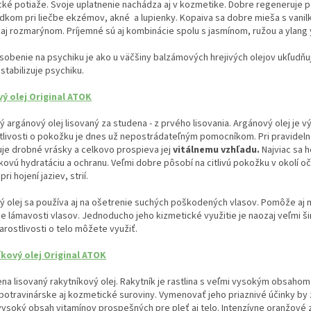
ké potiaže. Svoje uplatnenie nachádza aj v kozmetike. Dobre regeneruje p
dkom pri liečbe ekzémov, akné a lupienky. Kopaiva sa dobre mieša s vanil
 aj rozmarýnom. Príjemné sú aj kombinácie spolu s jasmínom, ružou a ylang
obenie na psychiku je ako u väčšiny balzámových hrejivých olejov ukľudň
stabilizuje psychiku.
ý olej Original ATOK
 argánový olej lisovaný za studena - z prvého lisovania. Argánový olej je v
tlivosti o pokožku je dnes už nepostrádateľným pomocníkom. Pri pravideln
je drobné vrásky a celkovo prospieva jej
vitálnemu vzhľadu.
Najviac sa h
bkovú hydratáciu a ochranu. Veľmi dobre pôsobí na citlivú pokožku v okolí
i hojení jaziev, strií.
 olej sa používa aj na ošetrenie suchých poškodených vlasov. Pomôže aj 
e lámavosti vlasov. Jednoducho jeho kizmetické využitie je naozaj veľmi šir
tarostlivosti o telo môžete využiť.
kový olej Original ATOK
na lisovaný rakytníkový olej. Rakytník je rastlina s veľmi vysokým obsahom 
otravinárske aj kozmetické suroviny. Vymenovať jeho priaznivé účinky by 
vysoký obsah vitamínov prospešných pre pleť aj telo. Intenzívne oranžové 