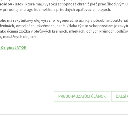
noidov
- látok, ktoré majú vysokú schopnosť chrániť pleť pred škodlivým UV
v prírodnej anti-age kozmetike a prírodných opaľovacích olejoch.
ho má rakytníkový olej výrazne regeneračné účinky a pôsobí antibakteriál
leninách, omrzlinách, ekzémoch, akné. Vďaka týmto schopnostiam je rakyt
ako účinná zložka v pleťových krémoch, mliekach, očných krémoch, odličov
, masážnych olejoch...
 Original ATOK
PREDCHÁDZAJÚCI ČLÁNOK
ĎALŠÍ