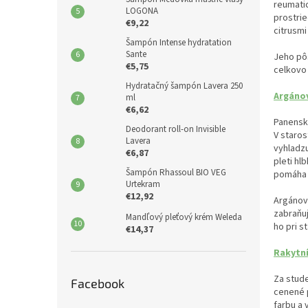
reumatic
LOGONA
prostrie
€9,22
citrusmi
Šampón Intense hydratation
Sante
Jeho pôs
€5,75
celkovo 
Hydratačný šampón Lavera 250
Argánov
ml
€6,62
Panenský
Deodorant roll-on Invisible
V staros
Lavera
vyhladzu
€6,87
pleti hl
Šampón Rhassoul BIO VEG
pomáha pr
Urtekram
€12,92
Argánový
zabraňuj
Mandľový pleťový krém Weleda
ho pri s
€14,37
Rakytní
Za stude
Facebook
cenené p
farbu a 