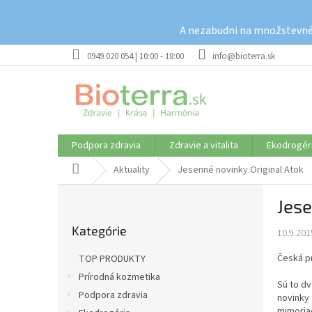
Prejsť
na
A nezabudni na množstevné 
obsah
0949 020 054 | 10:00 - 18:00
info@bioterra.sk
Podpora zdravia
Zdravie a vitalita
Ekodrogér
Domov
Aktuality
Jesenné novinky Original Atok
B
Jese
o
Preskočiť
č
Kategórie
kategórie
10.9.201
n
ý
Česká p
TOP PRODUKTY
p
Prírodná kozmetika
a
Sú to dv
Podpora zdravia
n
novinky 
mimoriad