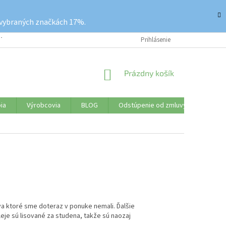
 vybraných značkách 17%.
ETKO O NÁKUPE
REKLAMAČNÝ PORIADOK
Prihlásenie
VRÁTENIE TOVARU
NÁKUPNÝ
Prázdny košík
KOŠÍK
ia
Výrobcovia
BLOG
Odstúpenie od zmluvy
Značk
va ktoré sme doteraz v ponuke nemali. Ďalšie
eje sú lisované za studena, takže sú naozaj