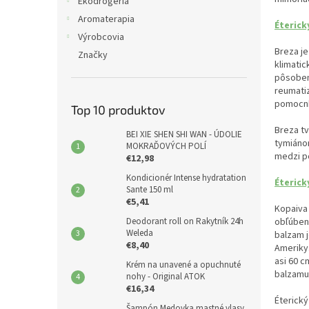
e
Ekodrogéria
l
Aromaterapia
Éterick
Výrobcovia
Breza je
Značky
klimatic
pôsobeni
reumatiz
pomocní
Top 10 produktov
Breza t
BEI XIE SHEN SHI WAN - ÚDOLIE
tymiánom
MOKRAĎOVÝCH POLÍ
medzi po
€12,98
Kondicionér Intense hydratation
Éterick
Sante 150 ml
€5,41
Kopaiva 
obľúbeno
Deodorant roll on Rakytník 24h
Weleda
balzam j
€8,40
Ameriky.
asi 60 c
Krém na unavené a opuchnuté
balzamu
nohy - Original ATOK
€16,34
Éterický
Šampón Medovka mastné vlasy