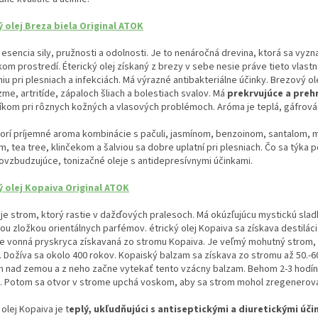
ý olej Breza biela Original ATOK
 esencia sily, pružnosti a odolnosti. Je to nenáročná drevina, ktorá sa vy
kom prostredí. Éterický olej získaný z brezy v sebe nesie práve tieto vlast
u pri plesniach a infekciách. Má výrazné antibakteriálne účinky. Brezový o
me, artritíde, zápaloch šliach a bolestiach svalov. Má
prekrvujúce a prehr
kom pri rôznych kožných a vlasových problémoch. Aróma je teplá, gáfrová 
vorí príjemné aroma kombinácie s pačuli, jasmínom, benzoinom, santalom, 
, tea tree, klinčekom a šalviou sa dobre uplatní pri plesniach. Čo sa týka p
vzbudzujúce, tonizačné oleje s antidepresívnymi účinkami.
ý olej Kopaiva Original ATOK
je strom, ktorý rastie v dažďových pralesoch. Má okúzľujúcu mystickú slad
u zložkou orientálnych parfémov. étrický olej Kopaiva sa získava destilá
e vonná pryskryca získavaná zo stromu Kopaiva. Je veľmý mohutný strom, k
 Dožíva sa okolo 400 rokov. Kopaiský balzam sa získava zo stromu až 50.-60
m nad zemou a z neho začne vytekať tento vzácny balzam. Behom 2-3 hodín 
. Potom sa otvor v strome upchá voskom, aby sa strom mohol zregenerov
 olej Kopaiva je t
eplý, ukľudňujúci s antiseptickými a diuretickými úči