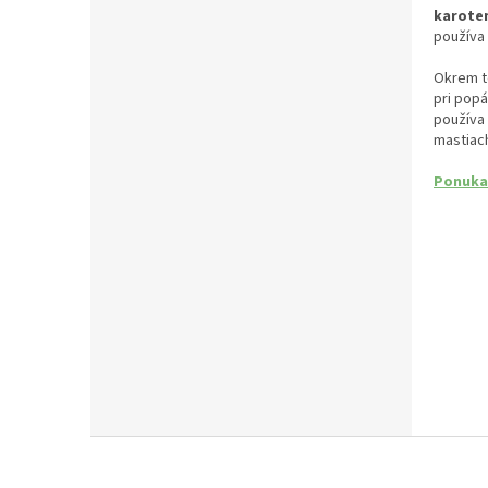
karote
používa 
Okrem to
pri popá
používa 
mastiach
Ponuka
Z
á