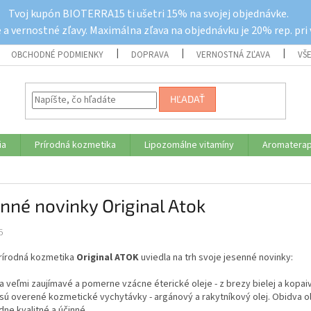
Tvoj kupón BIOTERRA15 ti ušetri 15% na svojej objednávke.
a vernostné zľavy. Maximálna zľava na objednávku je 20% rep. pri
OBCHODNÉ PODMIENKY
DOPRAVA
VERNOSTNÁ ZĽAVA
VŠ
HĽADAŤ
ia
Prírodná kozmetika
Lipozomálne vitamíny
Aromaterap
nné novinky Original Atok
5
rírodná kozmetika
Original ATOK
uviedla na trh svoje jesenné novinky:
a veľmi zaujímavé a pomerne vzácne éterické oleje - z brezy bielej a kopai
sú overené kozmetické vychytávky - argánový a rakytníkový olej. Obidva ol
ne kvalitné a účinné.