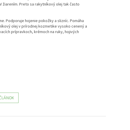
 žiarením. Preto sa rakytníkový olej tak často
ne. Podporuje hojenie pokožky a slizníc. Pomáha
níkový olej v prírodnej kozmetike vysoko cenený a
acích prípravkoch, krémoch na ruky, hojivých
 ČLÁNOK