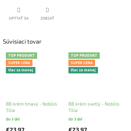
OPÝTAŤ SA
ZDIEĽAŤ
Súvisiaci tovar
TOP PRODUKT
TOP PRODUKT
SUPER CENA
SUPER CENA
Viac za menej
Viac za menej
BB krém tmavý - Nobilis
BB krém svetlý - Nobilis
Tilia
Tilia
do 3 dní
do 3 dní
€23,97
€23,97