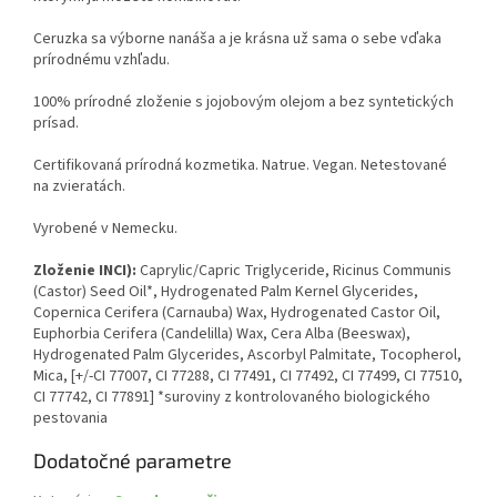
Ceruzka sa výborne nanáša a je krásna už sama o sebe vďaka
prírodnému vzhľadu.
100% prírodné zloženie s jojobovým olejom a bez syntetických
prísad.
Certifikovaná prírodná kozmetika. Natrue. Vegan. Netestované
na zvieratách.
Vyrobené v Nemecku.
Zloženie INCI):
Caprylic/Capric Triglyceride, Ricinus Communis
(Castor) Seed Oil*, Hydrogenated Palm Kernel Glycerides,
Copernica Cerifera (Carnauba) Wax, Hydrogenated Castor Oil,
Euphorbia Cerifera (Candelilla) Wax, Cera Alba (Beeswax),
Hydrogenated Palm Glycerides, Ascorbyl Palmitate, Tocopherol,
Mica, [+/-CI 77007, CI 77288, CI 77491, CI 77492, CI 77499, CI 77510,
CI 77742, CI 77891] *suroviny z kontrolovaného biologického
pestovania
Dodatočné parametre