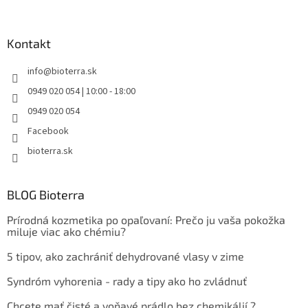
Kontakt
info
@
bioterra.sk
0949 020 054 | 10:00 - 18:00
0949 020 054
Facebook
bioterra.sk
BLOG Bioterra
Prírodná kozmetika po opaľovaní: Prečo ju vaša pokožka
miluje viac ako chémiu?
5 tipov, ako zachrániť dehydrované vlasy v zime
Syndróm vyhorenia - rady a tipy ako ho zvládnuť
Chcete mať čisté a voňavé prádlo bez chemikálií ?