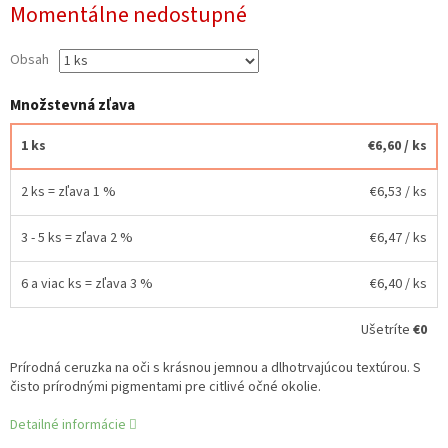
Momentálne nedostupné
cena:
Obsah
Množstevná zľava
1 ks
€6,60
/ ks
2 ks = zľava 1 %
€6,53
/ ks
3 - 5 ks = zľava 2 %
€6,47
/ ks
6 a viac ks = zľava 3 %
€6,40
/ ks
Ušetríte
€0
Prírodná ceruzka na oči s krásnou jemnou a dlhotrvajúcou textúrou. S
čisto prírodnými pigmentami pre citlivé očné okolie.
Detailné informácie