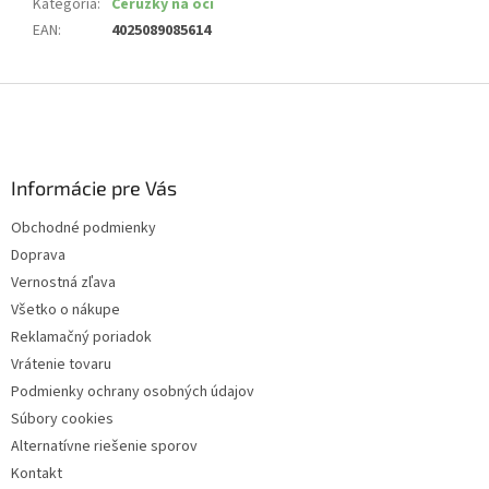
Kategória
:
Ceruzky na oči
EAN
:
4025089085614
Z
á
p
ä
Informácie pre Vás
t
i
Obchodné podmienky
e
Doprava
Vernostná zľava
Všetko o nákupe
Reklamačný poriadok
Vrátenie tovaru
Podmienky ochrany osobných údajov
Súbory cookies
Alternatívne riešenie sporov
Kontakt