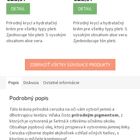
DETAIL
DETAIL
Prírodný krycí a hydratačný
Prírodný krycí a hydratačný
krém pre všetky typy pleti.
krém pre všetky typy pleti. S
Zjednocuje tón pleti. S vysokým
vysokým obsahom aloe vera.
obsahom aloe vera.
Zjednoducuje tón pleti.
ZOBRAZIŤ VŠETKY SÚVISIACE PRODUKTY
Popis
Diskusia
Ostatné informácie
Podrobný popis
Táto krásna prírodná ceruzka na oči vám vytvorí jemnú a
dlhotrvajúcu textúru. Vďaka čisto
prírodným pigmentom
, z
ktorých je vytvorená je šetrná k citlivému očnému okoliu.
Obsahuje jojobový olej, ktorý prispieva k vytvoreniu jemnej linky.
Ceruzka výborne doplní akýkoľvek vzhľad očných tieňov, s
ktorými ju môžete kombinovať.