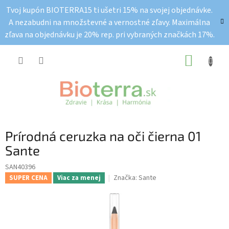
Prejsť
Tvoj kupón BIOTERRA15 ti ušetri 15% na svojej objednávke.
na
A nezabudni na množstevné a vernostné zľavy. Maximálna
obsah
zľava na objednávku je 20% rep. pri vybraných značkách 17%.
NÁKUP
KOŠÍK
Prírodná ceruzka na oči čierna 01
Sante
SAN40396
Značka:
Sante
SUPER CENA
Viac za menej