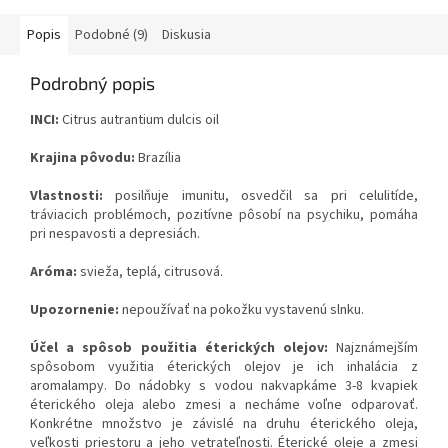
Popis
Podobné (9)
Diskusia
Podrobný popis
INCI:
Citrus autrantium dulcis oil
Krajina pôvodu:
Brazília
Vlastnosti:
posilňuje imunitu, osvedčil sa pri celulitíde,
tráviacich problémoch, pozitívne pôsobí na psychiku, pomáha
pri nespavosti a depresiách.
Aróma:
svieža, teplá, citrusová.
Upozornenie:
nepoužívať na pokožku vystavenú slnku.
Účel a spôsob použitia éterických olejov:
Najznámejším
spôsobom využitia éterických olejov je ich inhalácia z
aromalampy. Do nádobky s vodou nakvapkáme 3-8 kvapiek
éterického oleja alebo zmesi a necháme voľne odparovať.
Konkrétne množstvo je závislé na druhu éterického oleja,
veľkosti priestoru a jeho vetrateľnosti. Éterické oleje a zmesi