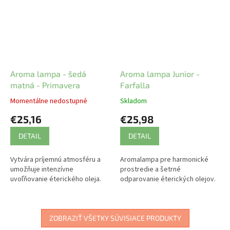
Aroma lampa - šedá
Aroma lampa Junior -
matná - Primavera
Farfalla
Momentálne nedostupné
Skladom
€25,16
€25,98
DETAIL
DETAIL
Vytvára príjemnú atmosféru a
Aromalampa pre harmonické
umožňuje intenzívne
prostredie a šetrné
uvoľňovanie éterického oleja.
odparovanie éterických olejov.
ZOBRAZIŤ VŠETKY SÚVISIACE PRODUKTY