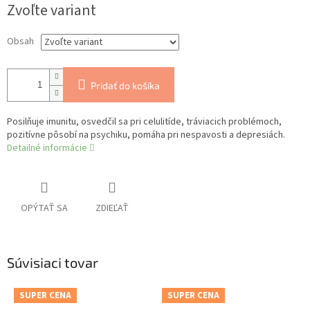
Zvoľte variant
cena:
Obsah
Pridať do košíka
Posilňuje imunitu, osvedčil sa pri celulitíde, tráviacich problémoch,
pozitívne pôsobí na psychiku, pomáha pri nespavosti a depresiách.
Detailné informácie
OPÝTAŤ SA
ZDIEĽAŤ
Súvisiaci tovar
SUPER CENA
SUPER CENA