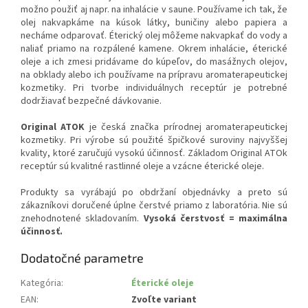
možno použiť aj napr. na inhalácie v saune. Používame ich tak, že
olej nakvapkáme na kúsok látky, buničiny alebo papiera a
necháme odparovať. Éterický olej môžeme nakvapkať do vody a
naliať priamo na rozpálené kamene. Okrem inhalácie, éterické
oleje a ich zmesi pridávame do kúpeľov, do masážnych olejov,
na obklady alebo ich používame na prípravu aromaterapeutickej
kozmetiky. Pri tvorbe individuálnych receptúr je potrebné
dodržiavať bezpečné dávkovanie.
Original ATOK
je česká značka prírodnej aromaterapeutickej
kozmetiky. Pri výrobe sú použité špičkové suroviny najvyššej
kvality, ktoré zaručujú vysokú účinnosť. Základom Original ATOk
receptúr sú kvalitné rastlinné oleje a vzácne éterické oleje.
Produkty sa vyrábajú po obdržaní objednávky a preto sú
zákazníkovi doručené úplne čerstvé priamo z laboratória. Nie sú
znehodnotené skladovaním.
Vysoká čerstvosť = maximálna
účinnosť.
Dodatočné parametre
Kategória
:
Éterické oleje
EAN
:
Zvoľte variant