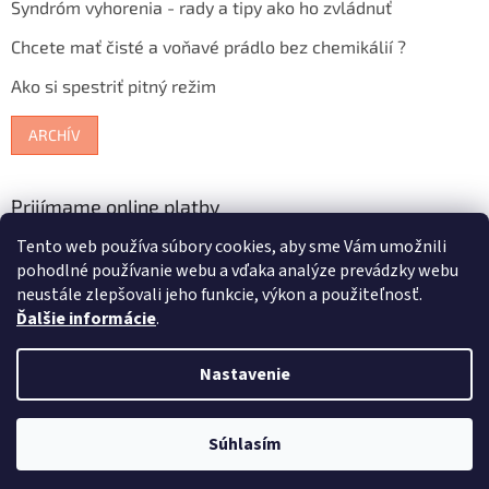
Syndróm vyhorenia - rady a tipy ako ho zvládnuť
Chcete mať čisté a voňavé prádlo bez chemikálií ?
Ako si spestriť pitný režim
ARCHÍV
Prijímame online platby
Tento web používa súbory cookies, aby sme Vám umožnili
pohodlné používanie webu a vďaka analýze prevádzky webu
neustále zlepšovali jeho funkcie, výkon a použiteľnosť.
Ďalšie informácie
.
Vytvoril Shoptet
Nastavenie
Copyright 2026
Bioterra.sk
. Všetky práva vyhradené.
Upraviť
Súhlasím
nastavenie cookies