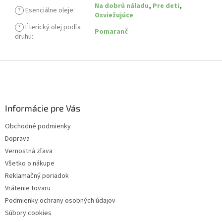
Na dobrú náladu
,
Pre deti
,
?
Esenciálne oleje
:
Osviežujúce
?
Éterický olej podľa
Pomaranč
druhu
:
Z
á
p
ä
Informácie pre Vás
t
i
Obchodné podmienky
e
Doprava
Vernostná zľava
Všetko o nákupe
Reklamačný poriadok
Vrátenie tovaru
Podmienky ochrany osobných údajov
Súbory cookies