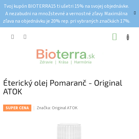
Prejsť
Tvoj kupón BIOTERRA15 ti ušetri 15% na svojej objednávke.
na
A nezabudni na množstevné a vernostné zľavy. Maximálna
obsah
zľava na objednávku je 20% rep. pri vybraných značkách 17%.
NÁKUP
KOŠÍK
Éterický olej Pomaranč - Original
ATOK
Značka:
Original ATOK
SUPER CENA