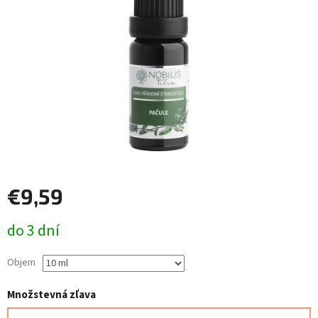
€9,59
Jednotková
do 3 dní
cena:
Objem
Množstevná zľava