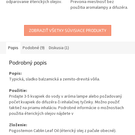
odparovanie éterických olejov.
Prevonia miestnosť bez
použitia aromalampy a difuzéra.
ZOBRAZIŤ VŠETKY SÚVISIACE PRODUKTY
Popis
Podobné (9)
Diskusia (1)
Podrobný popis
Popis:
Typická, sladko balzamická a zemito-drevitá vôňa.
Použitie:
Pridajte 3-5 kvapiek do vody v aróma lampe alebo požadovaný
počet kvapiek do difuzéra či inhalačnej tyčinky. Možno použiť
taktiež na priamu inhaláciu. Podrobné informácie o možnostiach
použitia éterických olejov nájdete v
Zloženie:
Pogostemon Cablin Leaf Oil (éterický olej z pačule obecné).