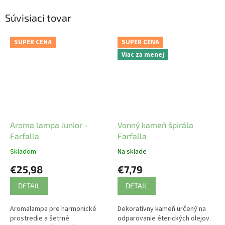
Súvisiaci tovar
SUPER CENA
SUPER CENA
Viac za menej
Aroma lampa Junior -
Vonný kameň špirála
Farfalla
Farfalla
Skladom
Na sklade
€25,98
€7,79
DETAIL
DETAIL
Aromalampa pre harmonické
Dekoratívny kameň určený na
prostredie a šetrné
odparovanie éterických olejov.