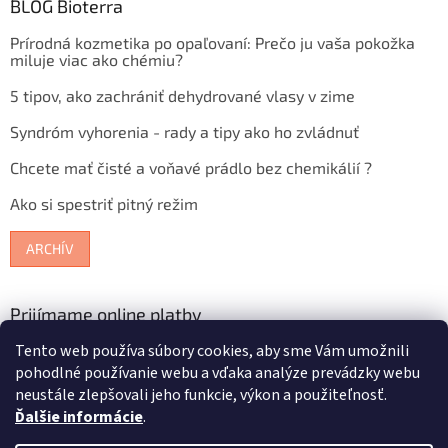
BLOG Bioterra
Prírodná kozmetika po opaľovaní: Prečo ju vaša pokožka
miluje viac ako chémiu?
5 tipov, ako zachrániť dehydrované vlasy v zime
Syndróm vyhorenia - rady a tipy ako ho zvládnuť
Chcete mať čisté a voňavé prádlo bez chemikálií ?
Ako si spestriť pitný režim
ARCHÍV
Prijímame online platby
Tento web používa súbory cookies, aby sme Vám umožnili
pohodlné používanie webu a vďaka analýze prevádzky webu
neustále zlepšovali jeho funkcie, výkon a použiteľnosť.
Ďalšie informácie
.