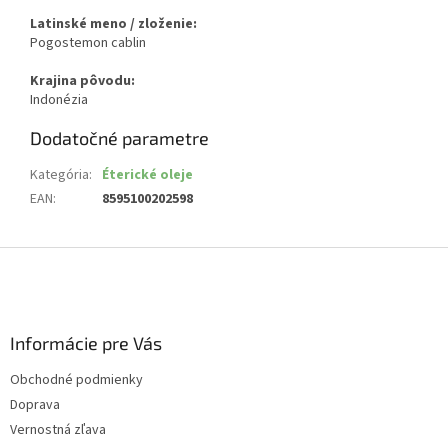
Latinské meno / zloženie:
Pogostemon cablin
Krajina pôvodu:
Indonézia
Dodatočné parametre
Kategória
:
Éterické oleje
EAN
:
8595100202598
Z
á
p
ä
Informácie pre Vás
t
i
Obchodné podmienky
e
Doprava
Vernostná zľava