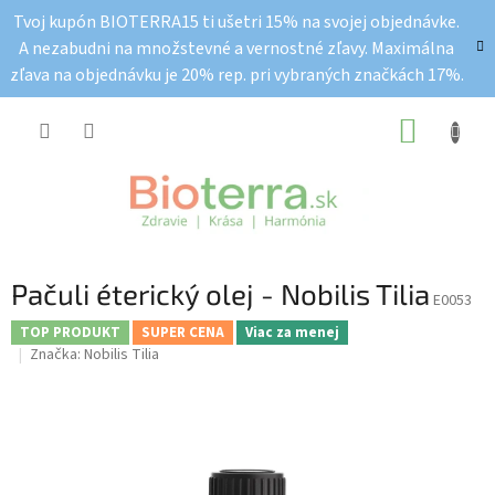
Prejsť
Tvoj kupón BIOTERRA15 ti ušetri 15% na svojej objednávke.
na
A nezabudni na množstevné a vernostné zľavy. Maximálna
obsah
zľava na objednávku je 20% rep. pri vybraných značkách 17%.
NÁKUP
KOŠÍK
Pačuli éterický olej - Nobilis Tilia
E0053
TOP PRODUKT
SUPER CENA
Viac za menej
Značka:
Nobilis Tilia