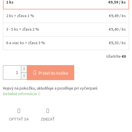
1 ks
€9,59
/ ks
2 ks = zľava 1 %
€9,49
/ ks
3 - 5 ks = zľava 2 %
€9,40
/ ks
6 a viac ks = zľava 3 %
€9,30
/ ks
Ušetríte
€0
Pridať do košíka
Hojivý na pokožku, ukludňuje a posilňuje pri vyčerpaní.
Detailné informácie
OPÝTAŤ SA
ZDIEĽAŤ