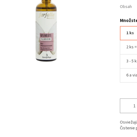
Obsah
Množste
1 ks
2 ks 
3 - 5 
6 a vi
Osviežujú
Čistenie 