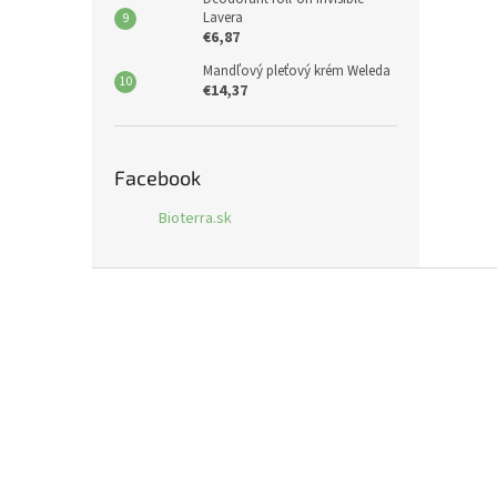
Lavera
€6,87
Mandľový pleťový krém Weleda
€14,37
Facebook
Bioterra.sk
Z
á
p
ä
t
i
e