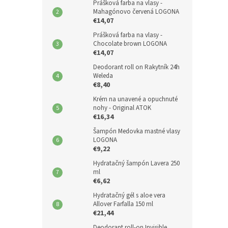
Prášková farba na vlasy -
Mahagónovo červená LOGONA
€14,07
Prášková farba na vlasy -
Chocolate brown LOGONA
€14,07
Deodorant roll on Rakytník 24h
Weleda
€8,40
Krém na unavené a opuchnuté
nohy - Original ATOK
€16,34
Šampón Medovka mastné vlasy
LOGONA
€9,22
Hydratačný šampón Lavera 250
ml
€6,62
Hydratačný gél s aloe vera
Allover Farfalla 150 ml
€21,44
Deodorant roll-on Invisible