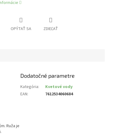
informácie
OPÝTAŤ SA
ZDIEĽAŤ
Dodatočné parametre
Kategória
:
Kvetové vody
EAN
:
7612534060684
ým. Ruža je
.