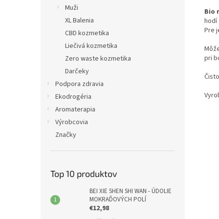
Muži
Bio 
XL Balenia
hodí 
Pre j
CBD kozmetika
Liečivá kozmetika
Môže
pri b
Zero waste kozmetika
Darčeky
Čisto
Podpora zdravia
Vyro
Ekodrogéria
Aromaterapia
Výrobcovia
Značky
Top 10 produktov
BEI XIE SHEN SHI WAN - ÚDOLIE
MOKRAĎOVÝCH POLÍ
€12,98