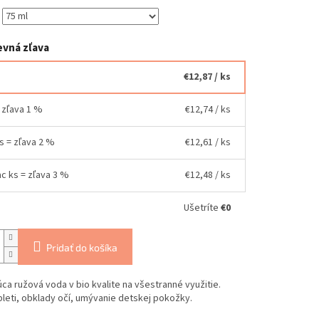
vná zľava
€12,87
/ ks
= zľava 1 %
€12,74
/ ks
ks = zľava 2 %
€12,61
/ ks
ac ks = zľava 3 %
€12,48
/ ks
Ušetríte
€0
Pridať do košíka
ca ružová voda v bio kvalite na všestranné využitie.
pleti, obklady očí, umývanie detskej pokožky.