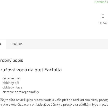
Detailné 
TLAČ
s
Diskusia
robný popis
 ružová voda na pleť Farfalla
čistenie pleti
obklady očí
obklady hlavy
čistenie detskej pokožky
úšajte túto osviežujúcu ružovú voda a vaša pleť sa rozžiari ako nikdy predt
a pre svoje čistiace a omladzujúce účinky a prospieva všetkým typom pleti