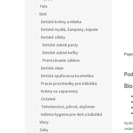
Telo
Deti
Detské krémy a mlieka
Detské mydlá, šampóny, kúpele
Detské zúbky
Detské zubné pasty
Detské zubné kefky
Popi
Prerezávanie zúbkov
Detské oleje
Pod
Detská opaľovacia kozmetika
Pracie prostriedky pre bábätká
Bio
Krémy na zapareniny
Ostatné
Tehotenstvo, pôrod, dojčenie
Intímna hygiena pre deti a bábätká
Vlasy
Vysk
znám
Zuby