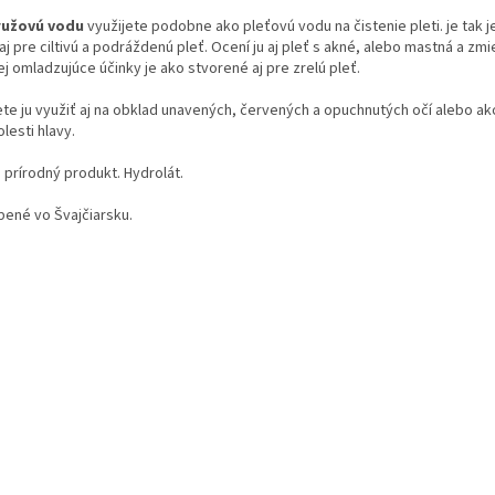
ružovú vodu
využijete podobne ako pleťovú vodu na čistenie pleti. je tak 
aj pre ciltivú a podráždenú pleť. Ocení ju aj pleť s akné, alebo mastná a zmi
ej omladzujúce účinky je ako stvorené aj pre zrelú pleť.
te ju využiť aj na obklad unavených, červených a opuchnutých očí alebo ak
olesti hlavy.
 prírodný produkt. Hydrolát.
bené vo Švajčiarsku.