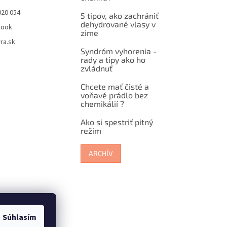
020 054
5 tipov, ako zachrániť
dehydrované vlasy v
book
zime
ra.sk
Syndróm vyhorenia -
rady a tipy ako ho
zvládnuť
Chcete mať čisté a
voňavé prádlo bez
chemikálií ?
Ako si spestriť pitný
režim
ARCHÍV
Súhlasím