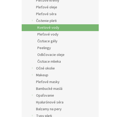
e
Pleťové krémy
l
Pleťové oleje
Pleťové séra
Čistenie pleti
Kvetové vody
Pleťové vody
Čistiace gély
Peelingy
Odličovacie oleje
Čistiace mlieka
Očné okolie
Makeup
Pleťové masky
Bambucké maslá
Opaľovanie
Hyalurónové séra
Balzamy na pery
Typy pleti