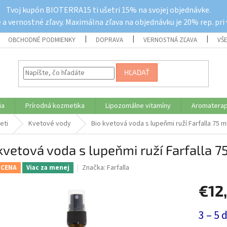
Tvoj kupón BIOTERRA15 ti ušetri 15% na svojej objednávke.
a vernostné zľavy. Maximálna zľava na objednávku je 20% rep. pri
OBCHODNÉ PODMIENKY
DOPRAVA
VERNOSTNÁ ZĽAVA
VŠ
HĽADAŤ
ia
Prírodná kozmetika
Lipozomálne vitamíny
Aromaterap
eti
Kvetové vody
Bio kvetová voda s lupeňmi ruží Farfalla 75 m
kvetová voda s lupeňmi ruží Farfalla 7
Značka:
Farfalla
 CENA
Viac za menej
€12
Jednotk
3 – 5 
cena: