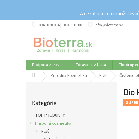
Prejsť
na
A nezabudni na množstevné 
obsah
0949 020 054 | 10:00 - 18:00
info@bioterra.sk
Podpora zdravia
Zdravie a vitalita
Ekodrogér
Domov
Prírodná kozmetika
Pleť
Čistenie pl
B
Bio 
o
Preskočiť
č
Kategórie
kategórie
SUPER
n
ý
TOP PRODUKTY
p
Prírodná kozmetika
a
Pleť
n