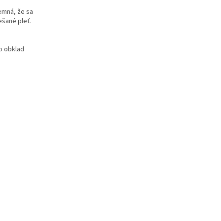
jemná, že sa
ešané pleť.
o obklad