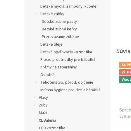
Detské mydlá, šampóny, kúpele
Detské zúbky
Detské zubné pasty
Detské zubné kefky
Prerezávanie zúbkov
Detské oleje
Súvis
Detská opaľovacia kozmetika
Pracie prostriedky pre bábätká
SUPE
Krémy na zapareniny
VÝHO
Ostatné
Viac
Tehotenstvo, pôrod, dojčenie
Intímna hygiena pre deti a bábätká
Vlasy
Zuby
Sprc
Muži
Wele
XL Balenia
CBD kozmetika