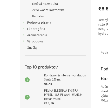
Liečivá kozmetika
€8,
Zero waste kozmetika
Darčeky
Jemný 
Podpora zdravia
ruže. 
Ekodrogéria
nehy. 
hydrat
Aromaterapia
pokož
Výrobcovia
Značky
Popi
Top 10 produktov
Pod
Kondicionér Intense hydratation
Bio
Sante 150 ml
€5,41
Ručn
PEVNÁ SLEZINA A BYSTRÁ
vhod
MYSEĽ - GUI PI WAN - WLH3.9
výda
Henan Wanxi
Môže
€16,86