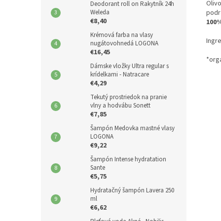
Olivo
Deodorant roll on Rakytník 24h
Weleda
podr
€8,40
100%
Krémová farba na vlasy
Ingre
nugátovohnedá LOGONA
€16,45
*org
Dámske vložky Ultra regular s
krídelkami - Natracare
€4,29
Tekutý prostriedok na pranie
vlny a hodvábu Sonett
€7,85
Šampón Medovka mastné vlasy
LOGONA
€9,22
Šampón Intense hydratation
Sante
€5,75
Hydratačný šampón Lavera 250
ml
€6,62