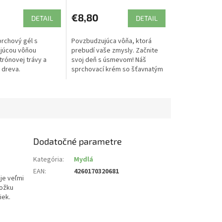
€8,80
DETAIL
DETAIL
prchový gél s
Povzbudzujúca vôňa, ktorá
júcou vôňou
prebudí vaše zmysly. Začnite
trónovej trávy a
svoj deň s úsmevom! Náš
 dreva.
sprchovací krém so šťavnatým
grepom povzbudí vaše zmysly.
Hydratovaná a hebkejšia
pokožka.
Dodatočné parametre
Kategória
:
Mydlá
EAN
:
4260170320681
 je veľmi
kožku
iek.