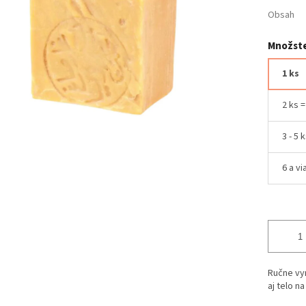
Obsah
Množste
1 ks
2 ks 
3 - 5 
6 a vi
Ručne vy
aj telo n