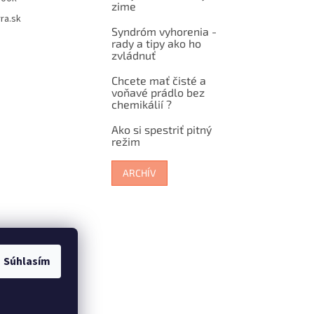
zime
ra.sk
Syndróm vyhorenia -
rady a tipy ako ho
zvládnuť
Chcete mať čisté a
voňavé prádlo bez
chemikálií ?
Ako si spestriť pitný
režim
ARCHÍV
Súhlasím