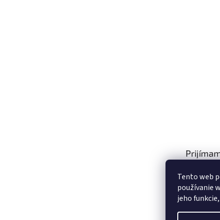
Prijímam
platby
Tento web p
používanie w
jeho funkcie