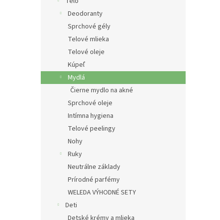
e
Telo
l
Deodoranty
Sprchové gély
Telové mlieka
Telové oleje
Kúpeľ
Mydlá
Čierne mydlo na akné
Sprchové oleje
Intímna hygiena
Telové peelingy
Nohy
Ruky
Neutrálne základy
Prírodné parfémy
WELEDA VÝHODNÉ SETY
Deti
Detské krémy a mlieka