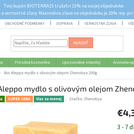
Tvoj kupón BIOTERRA15 ti ušetri 15% na svojej objednávke.
a vernostné zľavy. Maximálna zľava na objednávku je 20% rep. pri
OBCHODNÉ PODMIENKY
DOPRAVA
VERNOSTNÁ ZĽAVA
VŠ
HĽADAŤ
ia
Prírodná kozmetika
Lipozomálne vitamíny
Aromaterap
Bio Aleppo mydlo s olivovým olejom Zhenobya 200g
 Aleppo mydlo s olivovým olejom Zhe
Značka:
Zhenobya
ka
SUPER CENA
Viac za menej
€4,
Jednotk
3 - 7 d
cena: