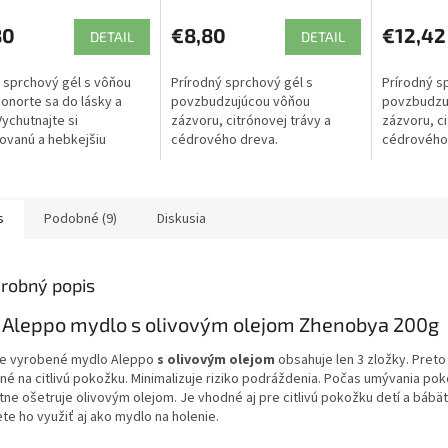
80
€8,80
€12,42
DETAIL
DETAIL
sprchový gél s vôňou
Prírodný sprchový gél s
Prírodný s
Ponorte sa do lásky a
povzbudzujúcou vôňou
povzbudzu
Vychutnajte si
zázvoru, citrónovej trávy a
zázvoru, ci
ovanú a hebkejšiu
cédrového dreva.
cédrového
ku.
s
Podobné (9)
Diskusia
robný popis
 Aleppo mydlo s olivovým olejom Zhenobya 200g
e vyrobené mydlo Aleppo
s olivovým olejom
obsahuje len 3 zložky. Preto
né na citlivú pokožku. Minimalizuje riziko podráždenia. Počas umývania po
tne ošetruje olivovým olejom. Je vhodné aj pre citlivú pokožku detí a bábät
te ho využiť aj ako mydlo na holenie.