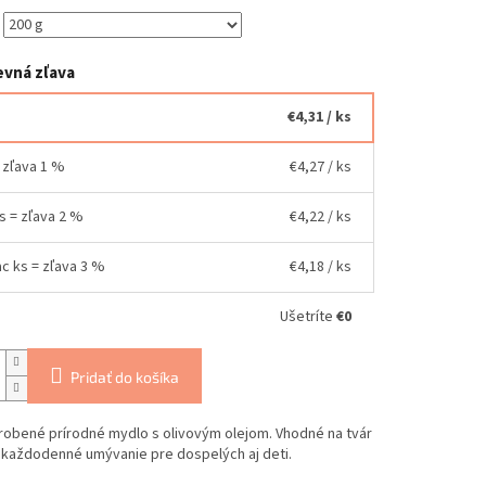
vná zľava
€4,31
/ ks
= zľava 1 %
€4,27
/ ks
ks = zľava 2 %
€4,22
/ ks
ac ks = zľava 3 %
€4,18
/ ks
Ušetríte
€0
Pridať do košíka
robené prírodné mydlo s olivovým olejom. Vhodné na tvár
a každodenné umývanie pre dospelých aj deti.