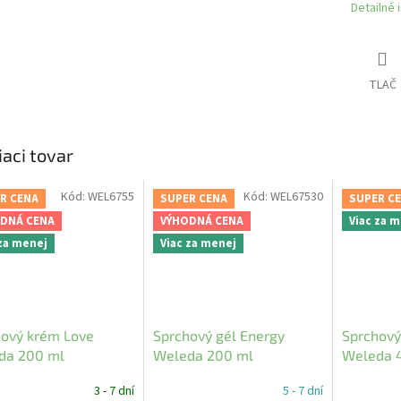
Detailné 
TLAČ
iaci tovar
Kód:
WEL6755
Kód:
WEL67530
R CENA
SUPER CENA
SUPER C
DNÁ CENA
VÝHODNÁ CENA
Viac za 
 za menej
Viac za menej
hový krém Love
Sprchový gél Energy
Sprchový
da 200 ml
Weleda 200 ml
Weleda 
3 - 7 dní
5 - 7 dní