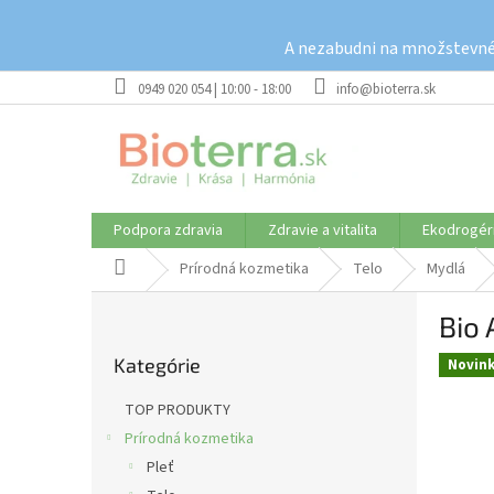
Prejsť
na
A nezabudni na množstevné 
obsah
0949 020 054 | 10:00 - 18:00
info@bioterra.sk
Podpora zdravia
Zdravie a vitalita
Ekodrogér
Domov
Prírodná kozmetika
Telo
Mydlá
B
Bio
o
Preskočiť
č
Kategórie
kategórie
Novin
n
ý
TOP PRODUKTY
p
Prírodná kozmetika
a
Pleť
n