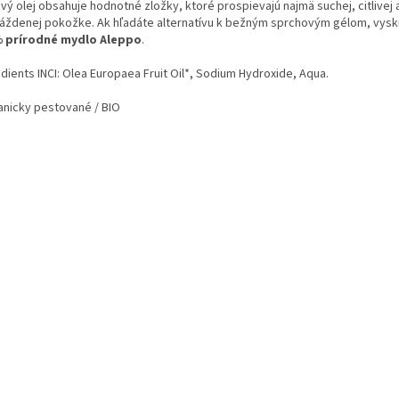
vý olej obsahuje hodnotné zložky, ktoré prospievajú najmä suchej, citlivej 
áždenej pokožke. Ak hľadáte alternatívu k bežným sprchovým gélom, vysk
 prírodné mydlo Aleppo
.
dients INCI: Olea Europaea Fruit Oil*, Sodium Hydroxide, Aqua.
anicky pestované / BIO