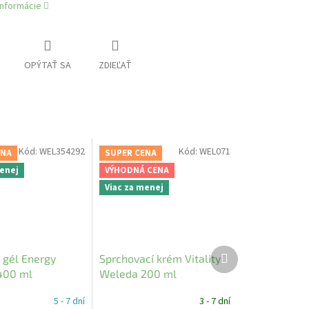
informácie
OPÝTAŤ SA
ZDIEĽAŤ
Kód:
WEL354292
Kód:
WEL071
ENA
SUPER CENA
menej
VÝHODNÁ CENA
Viac za menej
Ďalší
 gél Energy
Sprchovací krém Vitality
produkt
400 ml
Weleda 200 ml
5 - 7 dní
3 - 7 dní