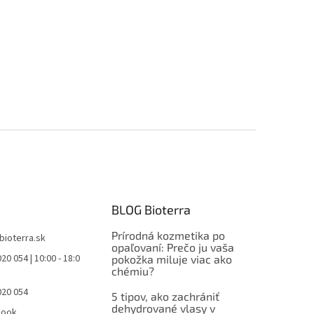
BLOG Bioterra
Prírodná kozmetika po
bioterra.sk
opaľovaní: Prečo ju vaša
20 054 | 10:00 - 18:0
pokožka miluje viac ako
chémiu?
020 054
5 tipov, ako zachrániť
dehydrované vlasy v
book