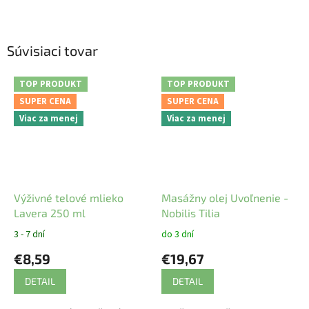
Súvisiaci tovar
TOP PRODUKT
TOP PRODUKT
SUPER CENA
SUPER CENA
Viac za menej
Viac za menej
Výživné telové mlieko
Masážny olej Uvoľnenie -
Lavera 250 ml
Nobilis Tilia
3 - 7 dní
do 3 dní
€8,59
€19,67
DETAIL
DETAIL