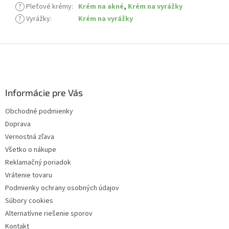
?
Pleťové krémy
:
Krém na akné
,
Krém na vyrážky
?
Vyrážky
:
Krém na vyrážky
Z
á
p
ä
Informácie pre Vás
t
i
Obchodné podmienky
e
Doprava
Vernostná zľava
Všetko o nákupe
Reklamačný poriadok
Vrátenie tovaru
Podmienky ochrany osobných údajov
Súbory cookies
Alternatívne riešenie sporov
Kontakt