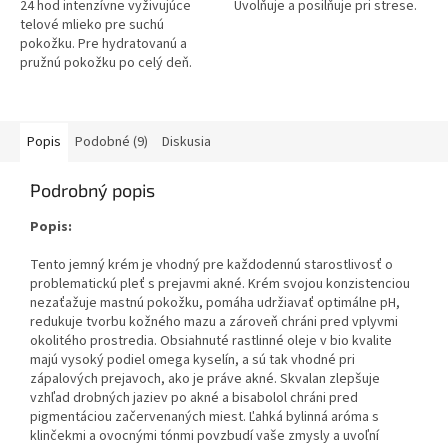
24 hod intenzívne vyživujúce
Uvolňuje a posilňuje pri strese.
telové mlieko pre suchú
pokožku. Pre hydratovanú a
pružnú pokožku po celý deň.
Popis
Podobné (9)
Diskusia
Podrobný popis
Popis:
Tento jemný krém je vhodný pre každodennú starostlivosť o
problematickú pleť s prejavmi akné. Krém svojou konzistenciou
nezaťažuje mastnú pokožku, pomáha udržiavať optimálne pH,
redukuje tvorbu kožného mazu a zároveň chráni pred vplyvmi
okolitého prostredia. Obsiahnuté rastlinné oleje v bio kvalite
majú vysoký podiel omega kyselín, a sú tak vhodné pri
zápalových prejavoch, ako je práve akné. Skvalan zlepšuje
vzhľad drobných jaziev po akné a bisabolol chráni pred
pigmentáciou začervenaných miest. Ľahká bylinná aróma s
klinčekmi a ovocnými tónmi povzbudí vaše zmysly a uvoľní