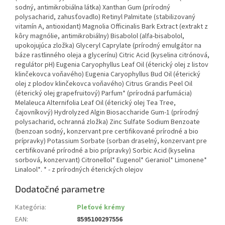
sodný, antimikrobiálna látka) Xanthan Gum (prírodný
polysacharid, zahusťovadlo) Retinyl Palmitate (stabilizovaný
vitamín A, antioxidant) Magnolia Officinalis Bark Extract (extrakt z
kôry magnólie, antimikrobiálny) Bisabolol (alfa-bisabolol,
upokojujúca zložka) Glyceryl Caprylate (prírodný emulgátor na
báze rastlinného oleja a glycerínu) Citric Acid (kyselina citrónová,
regulátor pH) Eugenia Caryophyllus Leaf Oil (éterický olej z listov
klinčekovca voňavého) Eugenia Caryophyllus Bud Oil (éterický
olej z plodov klinčekovca voňavého) Citrus Grandis Peel Oil
(éterický olej grapefruitový) Parfum* (prírodná parfumácia)
Melaleuca Alternifolia Leaf Oil (éterický olej Tea Tree,
čajovníkový) Hydrolyzed Algin Biosaccharide Gum-1 (prírodný
polysacharid, ochranná zložka) Zinc Sulfate Sodium Benzoate
(benzoan sodný, konzervant pre certifikované prírodné a bio
prípravky) Potassium Sorbate (sorban draselný, konzervant pre
certifikované prírodné a bio prípravky) Sorbic Acid (kyselina
sorbová, konzervant) Citronellol* Eugenol* Geraniol* Limonene*
Linalool*. * - z prírodných éterických olejov
Dodatočné parametre
Kategória
:
Pleťové krémy
EAN
:
8595100297556