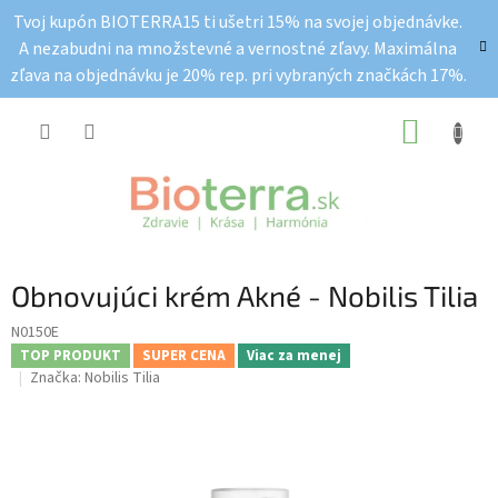
Prejsť
Tvoj kupón BIOTERRA15 ti ušetri 15% na svojej objednávke.
na
A nezabudni na množstevné a vernostné zľavy. Maximálna
obsah
zľava na objednávku je 20% rep. pri vybraných značkách 17%.
NÁKUP
KOŠÍK
Obnovujúci krém Akné - Nobilis Tilia
N0150E
TOP PRODUKT
SUPER CENA
Viac za menej
Značka:
Nobilis Tilia