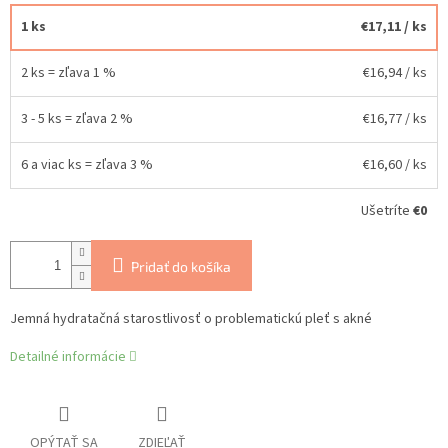
1 ks
€17,11
/ ks
2 ks = zľava 1 %
€16,94
/ ks
3 - 5 ks = zľava 2 %
€16,77
/ ks
6 a viac ks = zľava 3 %
€16,60
/ ks
Ušetríte
€0
Pridať do košíka
Jemná hydratačná starostlivosť o problematickú pleť s akné
Detailné informácie
OPÝTAŤ SA
ZDIEĽAŤ