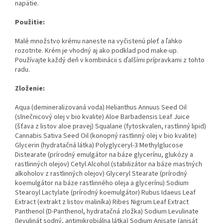
napätie.
Použitie:
Malé množstvo krému naneste na vyčistenú pleť a ľahko
rozotrite. Krém je vhodný aj ako podklad pod make-up.
Používajte každý deň v kombinácii s ďalšími prípravkami z tohto
radu.
Zloženie:
Aqua (demineralizovaná voda) Helianthus Annuus Seed Oil
(slnečnicový olej v bio kvalite) Aloe Barbadensis Leaf Juice
(šťava z listov aloe pravej) Squalane (fytoskvalen, rastlinný lipid)
Cannabis Sativa Seed Oil (konopný rastlinný olej v bio kvalite)
Glycerin (hydratačná látka) Polyglyceryl-3 Methylglucose
Distearate (prírodný emulgátor na báze glycerínu, glukózy a
rastlinných olejov) Cetyl Alcohol (stabilizátor na báze mastných
alkoholov z rastlinných olejov) Glyceryl Stearate (prírodný
koemulgátor na báze rastlinného oleja a glycerínu) Sodium
Stearoyl Lactylate (prírodný koemulgátor) Rubus Idaeus Leaf
Extract (extrakt z listov maliníka) Ribes Nigrum Leaf Extract
Panthenol (D-Panthenol, hydratačná zložka) Sodium Levulinate
(levulinát sodný, antimikrobiálna látka) Sodium Anisate (anisát