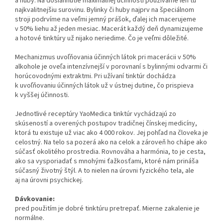
a huby. Na dosiahnutie maximálnej účinnosti používame len tú
najkvalitnejšiu surovinu. Bylinky či huby najprv na špeciálnom
stroji podrvíme na veľmi jemný prášok, ďalej ich macerujeme
v 50% liehu až jeden mesiac. Macerát každý deň dynamizujeme
a hotové tinktúry už nijako neriedime. Čo je veľmi dôležité.
Mechanizmus uvoľňovania účinných látok pri macerácii v 50%
alkohole je oveľa intenzívnejší v porovnaní s bylinnými odvarmi či
horúcovodnými extraktmi. Pri užívaní tinktúr dochádza
k uvoľňovaniu účinných látok už v ústnej dutine, čo prispieva
k vyššej účinnosti.
Jednotlivé receptúry YaoMedica tinktúr vychádzajú zo
skúseností a overených postupov tradičnej čínskej medicíny,
ktorá tu existuje už viac ako 4 000 rokov. Jej pohľad na človeka je
celostný. Na telo sa pozerá ako na celok a zároveň ho chápe ako
súčasť okolitého prostredia. Rovnováha a harmónia, to je cesta,
ako sa vysporiadať s mnohými ťažkosťami, ktoré nám prináša
súčasný životný štýl. A to nielen na úrovni fyzického tela, ale
aj na úrovni psychickej.
Dávkovanie:
pred použitím je dobré tinktúru pretrepať. Mierne zakalenie je
normálne.