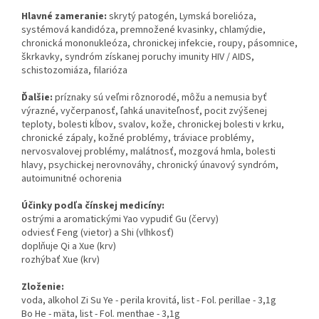
Hlavné zameranie:
skrytý patogén, Lymská borelióza,
systémová kandidóza, premnožené kvasinky, chlamýdie,
chronická mononukleóza, chronickej infekcie, roupy, pásomnice,
škrkavky, syndróm získanej poruchy imunity HIV / AIDS,
schistozomiáza, filarióza
Ďalšie:
príznaky sú veľmi rôznorodé, môžu a nemusia byť
výrazné, vyčerpanosť, ľahká unaviteľnosť, pocit zvýšenej
teploty, bolesti kĺbov, svalov, kože, chronickej bolesti v krku,
chronické zápaly, kožné problémy, tráviace problémy,
nervosvalovej problémy, malátnosť, mozgová hmla, bolesti
hlavy, psychickej nerovnováhy, chronický únavový syndróm,
autoimunitné ochorenia
Účinky podľa čínskej medicíny:
ostrými a aromatickými Yao vypudiť Gu (červy)
odviesť Feng (vietor) a Shi (vlhkosť)
doplňuje Qi a Xue (krv)
rozhýbať Xue (krv)
Zloženie:
voda, alkohol Zi Su Ye - perila krovitá, list - Fol. perillae - 3,1g
Bo He - mäta, list - Fol. menthae - 3,1g