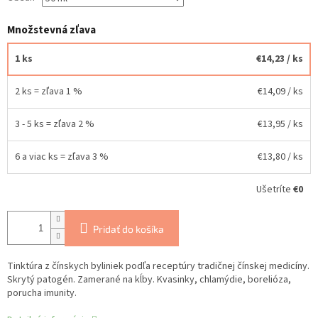
Množstevná zľava
1 ks
€14,23
/ ks
2 ks = zľava 1 %
€14,09
/ ks
3 - 5 ks = zľava 2 %
€13,95
/ ks
6 a viac ks = zľava 3 %
€13,80
/ ks
Ušetríte
€0
Pridať do košíka
Tinktúra z čínskych byliniek podľa receptúry tradičnej čínskej medicíny.
Skrytý patogén. Zamerané na kĺby. Kvasinky, chlamýdie, borelióza,
porucha imunity.