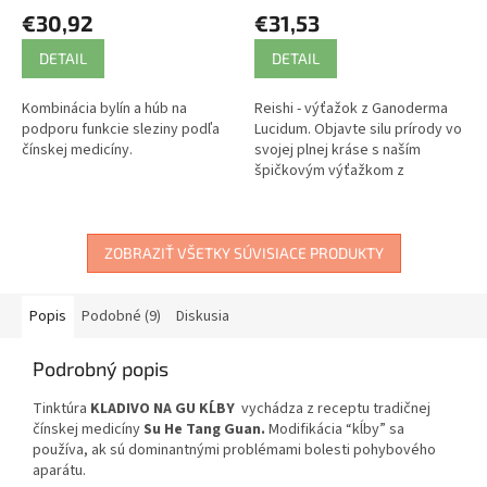
€30,92
€31,53
DETAIL
DETAIL
Kombinácia bylín a húb na
Reishi - výťažok z Ganoderma
podporu funkcie sleziny podľa
Lucidum. Objavte silu prírody vo
čínskej medicíny.
svojej plnej kráse s naším
špičkovým výťažkom z
Ganoderma lucidum - Reishi.
Tento vzácny doplnok stravy je
bohatý...
ZOBRAZIŤ VŠETKY SÚVISIACE PRODUKTY
Popis
Podobné (9)
Diskusia
Podrobný popis
Tinktúra
KLADIVO NA GU KĹBY
vychádza z receptu tradičnej
čínskej medicíny
Su He Tang Guan.
Modifikácia “kĺby” sa
používa, ak sú dominantnými problémami bolesti pohybového
aparátu.