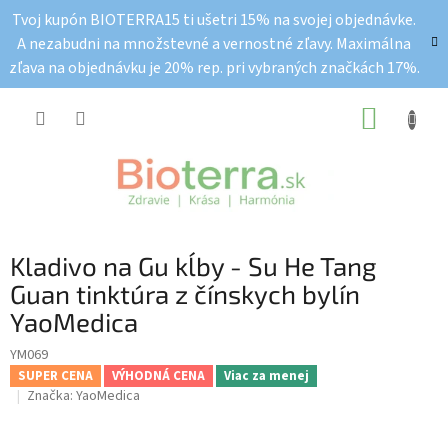
Prejsť
Tvoj kupón BIOTERRA15 ti ušetri 15% na svojej objednávke.
na
A nezabudni na množstevné a vernostné zľavy. Maximálna
obsah
zľava na objednávku je 20% rep. pri vybraných značkách 17%.
NÁKUP
KOŠÍK
Kladivo na Gu kĺby - Su He Tang
Guan tinktúra z čínskych bylín
YaoMedica
YM069
SUPER CENA
VÝHODNÁ CENA
Viac za menej
Značka:
YaoMedica