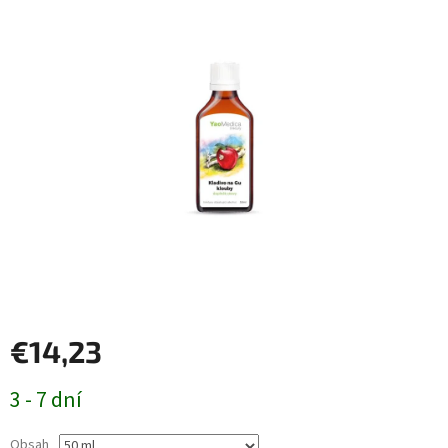
€14,23
Jednotková
3 - 7 dní
cena:
Obsah