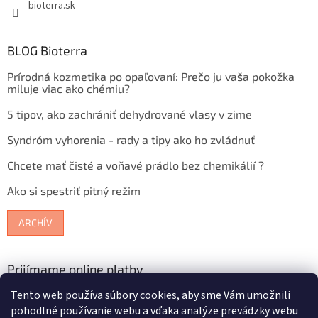
bioterra.sk
BLOG Bioterra
Prírodná kozmetika po opaľovaní: Prečo ju vaša pokožka
miluje viac ako chémiu?
5 tipov, ako zachrániť dehydrované vlasy v zime
Syndróm vyhorenia - rady a tipy ako ho zvládnuť
Chcete mať čisté a voňavé prádlo bez chemikálií ?
Ako si spestriť pitný režim
ARCHÍV
Prijímame online platby
Tento web používa súbory cookies, aby sme Vám umožnili
pohodlné používanie webu a vďaka analýze prevádzky webu