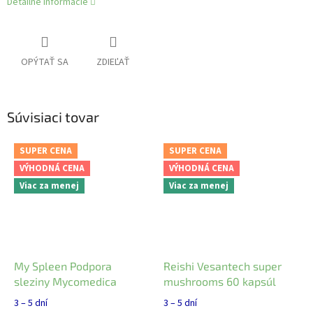
Detailné informácie
OPÝTAŤ SA
ZDIEĽAŤ
Súvisiaci tovar
SUPER CENA
SUPER CENA
VÝHODNÁ CENA
VÝHODNÁ CENA
Viac za menej
Viac za menej
My Spleen Podpora
Reishi Vesantech super
sleziny Mycomedica
mushrooms 60 kapsúl
3 – 5 dní
3 – 5 dní