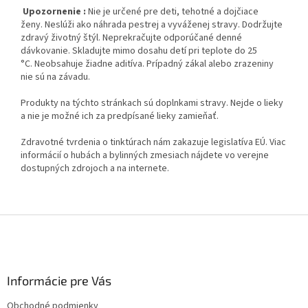
Upozornenie :
Nie je určené pre deti, tehotné a dojčiace
ženy. Neslúži ako náhrada pestrej a vyváženej stravy. Dodržujte
zdravý životný štýl. Neprekračujte odporúčané denné
dávkovanie. Skladujte mimo dosahu detí pri teplote do 25
°C. Neobsahuje žiadne aditíva. Prípadný zákal alebo zrazeniny
nie sú na závadu.
Produkty na týchto stránkach sú doplnkami stravy. Nejde o lieky
a nie je možné ich za predpísané lieky zamieňať.
Zdravotné tvrdenia o tinktúrach nám zakazuje legislatíva EÚ. Viac
informácií o hubách a bylinných zmesiach nájdete vo verejne
dostupných zdrojoch a na internete.
Z
á
p
ä
Informácie pre Vás
t
i
Obchodné podmienky