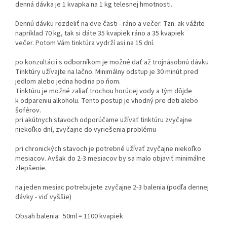
denná dávka je 1 kvapka na 1 kg telesnej hmotnosti.
Dennú dávku rozdeliť na dve časti - ráno a večer. Tzn. ak vážite
napríklad 70 kg, tak si dáte 35 kvapiek ráno a 35 kvapiek
večer. Potom Vám tinktúra vydrží asi na 15 dní.
po konzultácii s odborníkom je možné dať až trojnásobnú dávku
Tinktúry užívajte na lačno. Minimálny odstup je 30 minút pred
jedlom alebo jedna hodina po ňom.
Tinktúru je možné zaliať trochou horúcej vody a tým dôjde
k odpareniu alkoholu. Tento postup je vhodný pre deti alebo
šoférov.
pri akútnych stavoch odporúčame užívať tinktúru zvyčajne
niekoľko dní, zvyčajne do vyriešenia problému
pri chronických stavoch je potrebné užívať zvyčajne niekoľko
mesiacov. Avšak do 2-3 mesiacov by sa malo objaviť minimálne
zlepšenie.
na jeden mesiac potrebujete zvyčajne 2-3 balenia (podľa dennej
dávky - viď vyššie)
Obsah balenia: 50ml = 1100 kvapiek