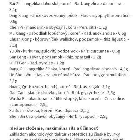
Bai Zhi - angelika dahurská, koreň - Rad. angelicae dahuricae -
3,1g
Ding Xiang -klinčekovec vonný, púčik - Flos caryophylli aromatici -
0,6g
Chen Pi - mandarínka obyčajná, kôra - Peri. citri - 1,2g
Mu Xiang - pabodliak lopúchový, koreň - Rad. aucklandiae - 0,6g
Chuan Xiong - kôprovníček Wallichov, podzemok - Rhiz. ligustici -
3,1g
Yu Jin - kurkuma, guľovitý podzemok - Rhiz. curcumae - 0,6g
San Leng - zevar, podzemok - Rhiz. spargnii - 1,2g
Lu Ti Gen - Rad. pyrolae - 1,2g
Dang Gui - angelika čínska, koreň - Rad. angelicae sinensis - 4,3g
He Shou Wu - stavikrv, koreňová hľuza - Rad. polygoni multiflori -
3,1g
Huang Qi - Kozinec blanitý, koreň - Rad. astragali - 3,1g
Gan Cao - sladké drievko, koreň - Rad. glycyrrhizae - 2,5g
Wu Jia Pi - akantopanax štíhlostopký, kôra koreňa - Cor. radicis
acantopanacis - 2,5g
Xu Duan - štetka, koreň - Rad. dipsaci - 2,5g
Shen Jin Cao -plavúň obyčajný - Herb. lycopodii - 2,5g
Ideálne zloženie, maximálna sila a účinnosť
Základom alkoholových tinktúr YaoMedica sú čínske bylinky