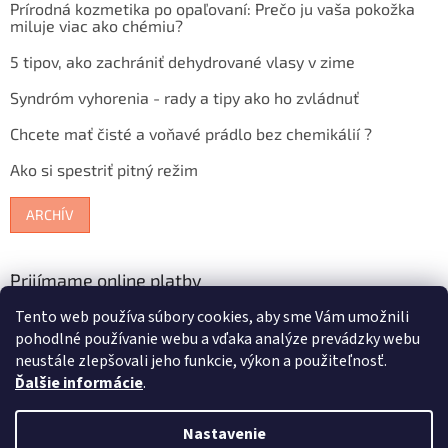
Prírodná kozmetika po opaľovaní: Prečo ju vaša pokožka
miluje viac ako chémiu?
5 tipov, ako zachrániť dehydrované vlasy v zime
Syndróm vyhorenia - rady a tipy ako ho zvládnuť
Chcete mať čisté a voňavé prádlo bez chemikálií ?
Ako si spestriť pitný režim
ARCHÍV
Prijímame online platby
Tento web používa súbory cookies, aby sme Vám umožnili
pohodlné používanie webu a vďaka analýze prevádzky webu
neustále zlepšovali jeho funkcie, výkon a použiteľnosť.
Ďalšie informácie
.
Vytvoril Shoptet
Nastavenie