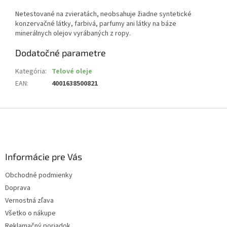
Netestované na zvieratách, neobsahuje žiadne syntetické
konzervačné látky, farbivá, parfumy ani látky na báze
minerálnych olejov vyrábaných z ropy.
Dodatočné parametre
Kategória
:
Telové oleje
EAN
:
4001638500821
Z
á
p
ä
Informácie pre Vás
t
i
Obchodné podmienky
e
Doprava
Vernostná zľava
Všetko o nákupe
Reklamačný poriadok