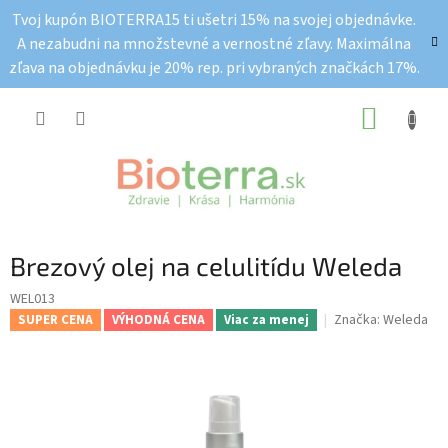
Prejsť
Tvoj kupón BIOTERRA15 ti ušetri 15% na svojej objednávke.
na
A nezabudni na množstevné a vernostné zľavy. Maximálna
obsah
zľava na objednávku je 20% rep. pri vybraných značkách 17%.
NÁKUP
KOŠÍK
Brezový olej na celulitídu Weleda
WEL013
Značka:
Weleda
SUPER CENA
VÝHODNÁ CENA
Viac za menej