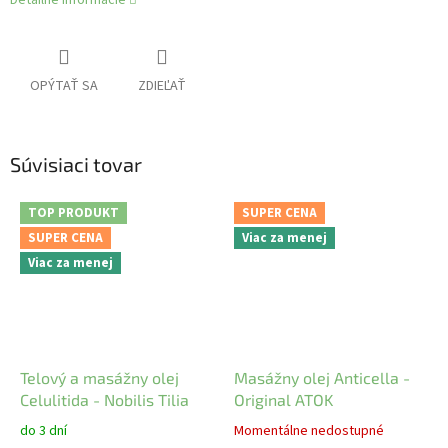
OPÝTAŤ SA
ZDIEĽAŤ
Súvisiaci tovar
TOP PRODUKT
SUPER CENA
SUPER CENA
Viac za menej
Viac za menej
Telový a masážny olej
Masážny olej Anticella -
Celulitida - Nobilis Tilia
Original ATOK
do 3 dní
Momentálne nedostupné