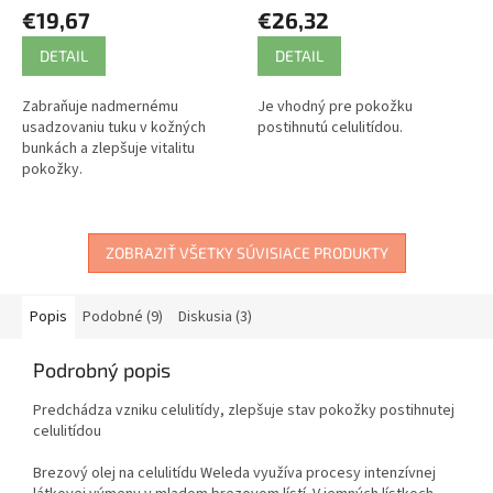
€19,67
€26,32
DETAIL
DETAIL
Zabraňuje nadmernému
Je vhodný pre pokožku
usadzovaniu tuku v kožných
postihnutú celulitídou.
bunkách a zlepšuje vitalitu
pokožky.
ZOBRAZIŤ VŠETKY SÚVISIACE PRODUKTY
Popis
Podobné (9)
Diskusia (3)
Podrobný popis
Predchádza vzniku celulitídy, zlepšuje stav pokožky postihnutej
celulitídou
Brezový olej na celulitídu Weleda využíva procesy intenzívnej