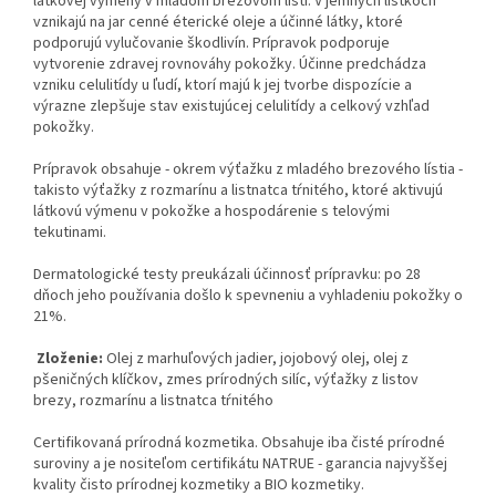
látkovej výmeny v mladom brezovom lístí. V jemných lístkoch
vznikajú na jar cenné éterické oleje a účinné látky, ktoré
podporujú vylučovanie škodlivín. Prípravok podporuje
vytvorenie zdravej rovnováhy pokožky. Účinne predchádza
vzniku celulitídy u ľudí, ktorí majú k jej tvorbe dispozície a
výrazne zlepšuje stav existujúcej celulitídy a celkový vzhľad
pokožky.
Prípravok obsahuje - okrem výťažku z mladého brezového lístia -
takisto výťažky z rozmarínu a listnatca tŕnitého, ktoré aktivujú
látkovú výmenu v pokožke a hospodárenie s telovými
tekutinami.
Dermatologické testy preukázali účinnosť prípravku: po 28
dňoch jeho používania došlo k spevneniu a vyhladeniu pokožky o
21%.
Zloženie:
Olej z marhuľových jadier, jojobový olej, olej z
pšeničných klíčkov, zmes prírodných silíc, výťažky z listov
brezy, rozmarínu a listnatca tŕnitého
Certifikovaná prírodná kozmetika. Obsahuje iba čisté prírodné
suroviny a je nositeľom certifikátu NATRUE - garancia najvyššej
kvality čisto prírodnej kozmetiky a BIO kozmetiky.