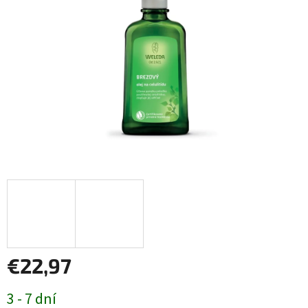
€22,97
Jednotková
3 - 7 dní
cena: