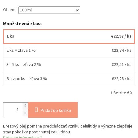
Objem
Množstevná zľava
1 ks
€22,97
/ ks
2 ks = zľava 1 %
€22,74
/ ks
3 - 5 ks = zľava 2 %
€22,51
/ ks
6 a viac ks = zľava 3 %
€22,28
/ ks
Ušetríte
€0
Pridať do košíka
Brezový olej pomáha predchádzať vzniku celulitídy a výrazne zlepšuje
stav pokožky postihnutej celulitídou.
Detailné informácie