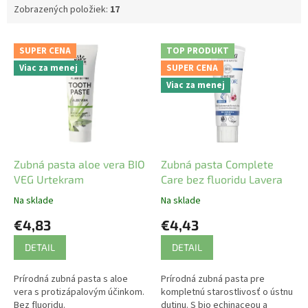
Zobrazených položiek:
17
V
SUPER CENA
TOP PRODUKT
ý
Viac za menej
SUPER CENA
p
Viac za menej
i
s
p
r
o
d
Zubná pasta aloe vera BIO
Zubná pasta Complete
u
VEG Urtekram
Care bez fluoridu Lavera
k
Na sklade
Na sklade
t
€4,83
€4,43
o
v
DETAIL
DETAIL
Prírodná zubná pasta s aloe
Prírodná zubná pasta pre
vera s protizápalovým účinkom.
kompletnú starostlivosť o ústnu
Bez fluoridu.
dutinu. S bio echinaceou a