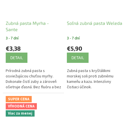
Zubná pasta Myrha -
Soľná zubná pasta Weleda
Sante
3 - 7 dní
3 - 7 dní
€3,38
€5,90
DETAIL
DETAIL
Prírodná zubná pasta s
Zubná pasta s kryštálikmi
osviežujúcou chuťou myrhy.
morskej soli proti zubnému
Dokonale čistí zuby a zároveň
kameňu a kazu. Intenzívny
ošetruje ďasná. Bez fluóru a bez
čistiaci účinok.
mäty.
SUPER CENA
VÝHODNÁ CENA
Viac za menej