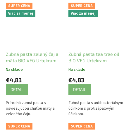
SUPER CENA
SUPER CENA
Viac za menej
Viac za menej
Zubná pasta zelený čaj a
Zubná pasta tea tree oil
mäta BIO VEG Urtekram
BIO VEG Urtekram
Na sklade
Na sklade
€4,83
€4,83
DETAIL
DETAIL
Prírodná zubná pasta s
Zubná pasta s antibakteriálnym
osviežujúcou chuťou mäty a
účinkom s protizápalovým
zeleného čaju.
účinkom.
SUPER CENA
SUPER CENA