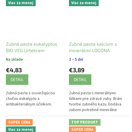
Viac za menej
Viac za menej
Zubná pasta eukalyptus
Zubná pasta kalcium s
BIO VEG Urtekram
minerálmi LOGONA
Na sklade
3 – 5 dní
€4,83
€3,89
DETAIL
DETAIL
Zubná pasta s osviežujúcou
Zubná pasta s minerálnymi
chuťou eukalyptu a
látkami pre zdravé zuby. Bráni
antibakteriálnym účinkom.
tvorbe zubného kazu. Dodáva
zubom potrebné minerálne
látky.
SUPER CENA
TOP PRODUKT
Viac za menej
SUPER CENA