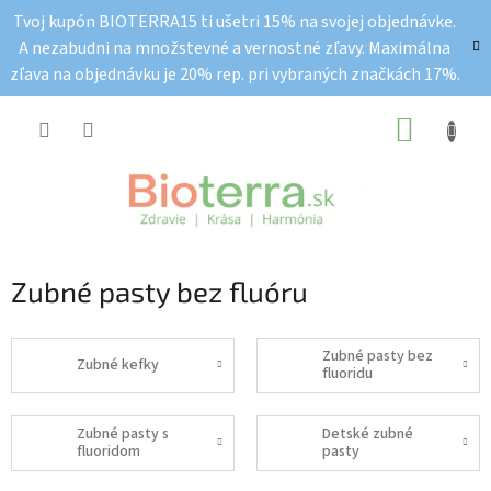
Prejsť
Tvoj kupón BIOTERRA15 ti ušetri 15% na svojej objednávke.
na
A nezabudni na množstevné a vernostné zľavy. Maximálna
obsah
zľava na objednávku je 20% rep. pri vybraných značkách 17%.
NÁKUP
KOŠÍK
Zubné pasty bez fluóru
Zubné pasty bez
Zubné kefky
fluoridu
Zubné pasty s
Detské zubné
fluoridom
pasty