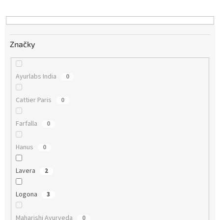
d
u
k
t
Značky
o
v
Ayurlabs India
0
Cattier Paris
0
Farfalla
0
Hanus
0
Lavera
2
Logona
3
Maharishi Ayurveda
0