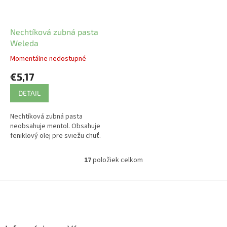
Nechtíková zubná pasta
Weleda
Momentálne nedostupné
€5,17
DETAIL
Nechtíková zubná pasta
neobsahuje mentol. Obsahuje
feniklový olej pre sviežu chuť.
17
položiek celkom
O
v
l
Z
á
á
d
p
a
ä
c