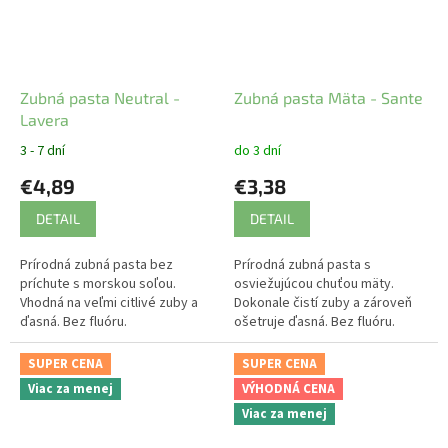
Zubná pasta Neutral -
Zubná pasta Mäta - Sante
Lavera
3 - 7 dní
do 3 dní
€4,89
€3,38
DETAIL
DETAIL
Prírodná zubná pasta bez
Prírodná zubná pasta s
príchute s morskou soľou.
osviežujúcou chuťou mäty.
Vhodná na veľmi citlivé zuby a
Dokonale čistí zuby a zároveň
ďasná. Bez fluóru.
ošetruje ďasná. Bez fluóru.
SUPER CENA
SUPER CENA
Viac za menej
VÝHODNÁ CENA
Viac za menej