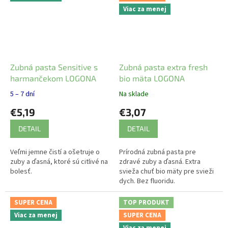
Viac za menej
Zubná pasta Sensitive s
Zubná pasta extra fresh
harmančekom LOGONA
bio mäta LOGONA
5 – 7 dní
Na sklade
€5,19
€3,07
DETAIL
DETAIL
Veľmi jemne čistí a ošetruje o
Prírodná zubná pasta pre
zuby a ďasná, ktoré sú citlivé na
zdravé zuby a ďasná. Extra
bolesť.
svieža chuť bio mäty pre svieži
dych. Bez fluoridu.
SUPER CENA
TOP PRODUKT
Viac za menej
SUPER CENA