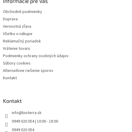
Informácie pre Vás
t
i
i
e
Obchodné podmienky
p
e
Doprava
r
v
Vernostná zľava
k
Všetko o nákupe
y
Reklamačný poriadok
v
ý
Vrátenie tovaru
p
Podmienky ochrany osobných údajov
i
Súbory cookies
s
u
Alternatívne riešenie sporov
Kontakt
Kontakt
info
@
bioterra.sk
0949 020 054 | 10:00 - 18:00
0949 020 054