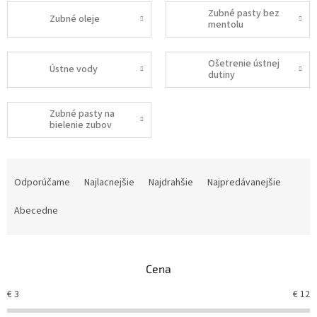
Zubné pasty bez
Zubné oleje
mentolu
Ošetrenie ústnej
Ústne vody
dutiny
Zubné pasty na
bielenie zubov
R
a
Odporúčame
Najlacnejšie
Najdrahšie
Najpredávanejšie
d
e
Abecedne
n
i
e
Cena
p
r
€
3
€
12
o