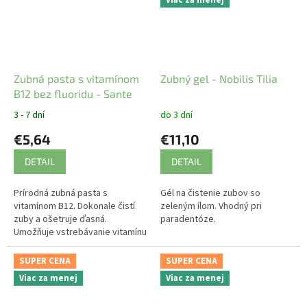
Viac za menej
Zubná pasta s vitamínom
Zubný gel - Nobilis Tilia
B12 bez fluoridu - Sante
3 - 7 dní
do 3 dní
€5,64
€11,10
DETAIL
DETAIL
Prírodná zubná pasta s
Gél na čistenie zubov so
vitamínom B12. Dokonale čistí
zeleným ílom. Vhodný pri
zuby a ošetruje ďasná.
paradentóze.
Umožňuje vstrebávanie vitamínu
B1. Bez fluóru.
SUPER CENA
SUPER CENA
Viac za menej
Viac za menej