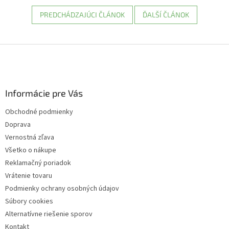
PREDCHÁDZAJÚCI ČLÁNOK
ĎALŠÍ ČLÁNOK
Z
á
p
ä
Informácie pre Vás
t
i
Obchodné podmienky
e
Doprava
Vernostná zľava
Všetko o nákupe
Reklamačný poriadok
Vrátenie tovaru
Podmienky ochrany osobných údajov
Súbory cookies
Alternatívne riešenie sporov
Kontakt