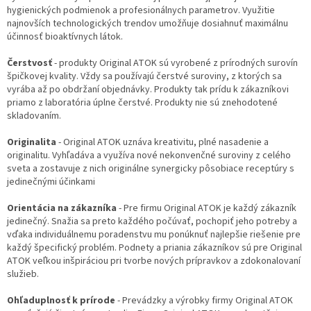
hygienických podmienok a profesionálnych parametrov. Využitie
najnovších technologických trendov umožňuje dosiahnuť maximálnu
účinnosť bioaktívnych látok.
Čerstvosť
- produkty Original ATOK sú vyrobené z prírodných surovín
špičkovej kvality. Vždy sa používajú čerstvé suroviny, z ktorých sa
vyrába až po obdržaní objednávky. Produkty tak prídu k zákazníkovi
priamo z laboratória úplne čerstvé. Produkty nie sú znehodotené
skladovaním.
Originalita
- Original ATOK uznáva kreativitu, plné nasadenie a
originalitu. Vyhľadáva a využíva nové nekonvenčné suroviny z celého
sveta a zostavuje z nich originálne synergicky pôsobiace receptúry s
jedinečnými účinkami
Orientácia na zákazníka
- Pre firmu Original ATOK je každý zákazník
jedinečný. Snažia sa preto každého počúvať, pochopiť jeho potreby a
vďaka individuálnemu poradenstvu mu ponúknuť najlepšie riešenie pre
každý špecifický problém. Podnety a priania zákazníkov sú pre Original
ATOK veľkou inšpiráciou pri tvorbe nových prípravkov a zdokonalovaní
služieb.
Ohľaduplnosť k prírode
- Prevádzky a výrobky firmy Original ATOK