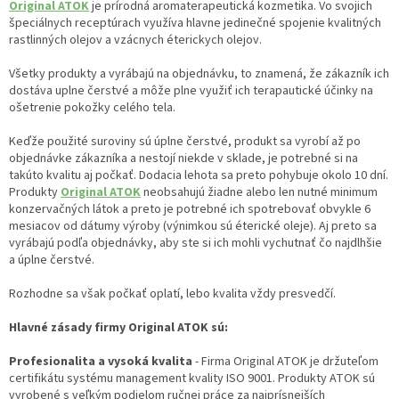
Original ATOK
je prírodná aromaterapeutická kozmetika. Vo svojich
špeciálnych receptúrach využíva hlavne jedinečné spojenie kvalitných
rastlinných olejov a vzácnych éterickych olejov.
Všetky produkty a vyrábajú na objednávku, to znamená, že zákazník ich
dostáva uplne čerstvé a môže plne využiť ich terapautické účinky na
ošetrenie pokožky celého tela.
Keďže použité suroviny sú úplne čerstvé, produkt sa vyrobí až po
objednávke zákazníka a nestojí niekde v sklade, je potrebné si na
takúto kvalitu aj počkať. Dodacia lehota sa preto pohybuje okolo 10 dní.
Produkty
Original ATOK
neobsahujú žiadne alebo len nutné minimum
konzervačných látok a preto je potrebné ich spotrebovať obvykle 6
mesiacov od dátumy výroby (výnimkou sú éterické oleje). Aj preto sa
vyrábajú podľa objednávky, aby ste si ich mohli vychutnať čo najdlhšie
a úplne čerstvé.
Rozhodne sa však počkať oplatí, lebo kvalita vždy presvedčí.
Hlavné zásady firmy Original ATOK sú:
Profesionalita a vysoká kvalita
- Firma Original ATOK je držuteľom
certifikátu systému management kvality ISO 9001. Produkty ATOK sú
vyrobené s veľkým podielom ručnej práce za najprísnejších