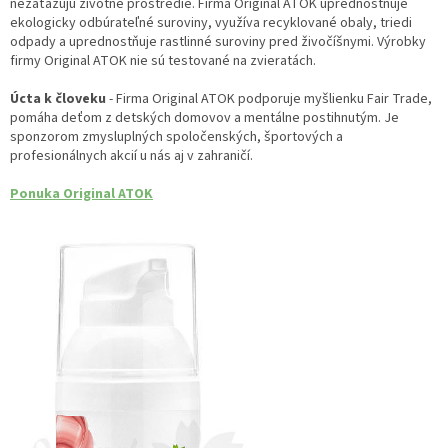
nezaťažujú životné prostredie. Firma Original ATOK uprednostňuje
ekologicky odbúrateľné suroviny, využíva recyklované obaly, triedi
odpady a uprednostňuje rastlinné suroviny pred živočíšnymi. Výrobky
firmy Original ATOK nie sú testované na zvieratách.
Úcta k človeku
- Firma Original ATOK podporuje myšlienku Fair Trade,
pomáha deťom z detských domovov a mentálne postihnutým. Je
sponzorom zmysluplných spoločenských, športových a
profesionálnych akcií u nás aj v zahraničí.
Ponuka Original ATOK