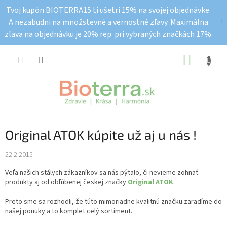
Prejsť
Tvoj kupón BIOTERRA15 ti ušetri 15% na svojej objednávke.
na
A nezabudni na množstevné a vernostné zľavy. Maximálna
obsah
zľava na objednávku je 20% rep. pri vybraných značkách 17%.
NÁKUP
KOŠÍK
Original ATOK kúpite už aj u nás !
22.2.2015
Veľa našich stálych zákazníkov sa nás pýtalo, či nevieme zohnať
produkty aj od obľúbenej českej značky
Original ATOK
.
Preto sme sa rozhodli, že túto mimoriadne kvalitnú značku zaradíme do
našej ponuky a to komplet celý sortiment.