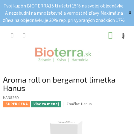
Prejsť
Tvoj kupón BIOTERRA15 ti ušetri 15% na svojej objednávke.
na
A nezabudni na množstevné a vernostné zľavy. Maximálna
obsah
zľava na objednávku je 20% rep. pri vybraných značkách 17%.
NÁKUP
KOŠÍK
Aroma roll on bergamot limetka
Hanus
HAN8260
Značka:
Hanus
SUPER CENA
Viac za menej