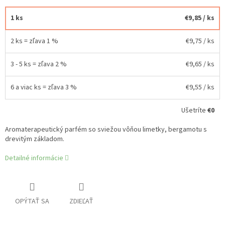
1 ks
€9,85
/ ks
2 ks = zľava 1 %
€9,75
/ ks
3 - 5 ks = zľava 2 %
€9,65
/ ks
6 a viac ks = zľava 3 %
€9,55
/ ks
Ušetríte
€0
Aromaterapeutický parfém so sviežou vôňou limetky, bergamotu s
drevitým základom.
Detailné informácie
OPÝTAŤ SA
ZDIEĽAŤ