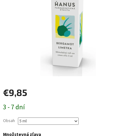
€9,85
Jednotková
3 - 7 dní
cena:
Obsah
Množstevná zľava