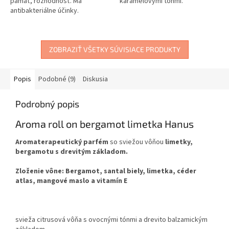
pamäť, rozhodnosť. Má
karamelovými tónmi.
antibakteriálne účinky.
ZOBRAZIŤ VŠETKY SÚVISIACE PRODUKTY
Popis
Podobné (9)
Diskusia
Podrobný popis
Aroma roll on bergamot limetka Hanus
Aromaterapeutický parfém
so sviežou vôňou
limetky,
bergamotu s drevitým základom.
Zloženie vône:
Bergamot, santal biely, limetka, céder
atlas, mangové maslo a vitamín E
svieža citrusová vôňa s ovocnými tónmi a drevito balzamickým