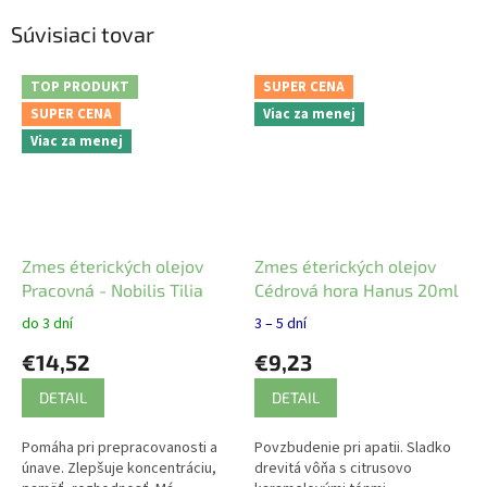
Súvisiaci tovar
TOP PRODUKT
SUPER CENA
SUPER CENA
Viac za menej
Viac za menej
Zmes éterických olejov
Zmes éterických olejov
Pracovná - Nobilis Tilia
Cédrová hora Hanus 20ml
do 3 dní
3 – 5 dní
€14,52
€9,23
DETAIL
DETAIL
Pomáha pri prepracovanosti a
Povzbudenie pri apatii. Sladko
únave. Zlepšuje koncentráciu,
drevitá vôňa s citrusovo