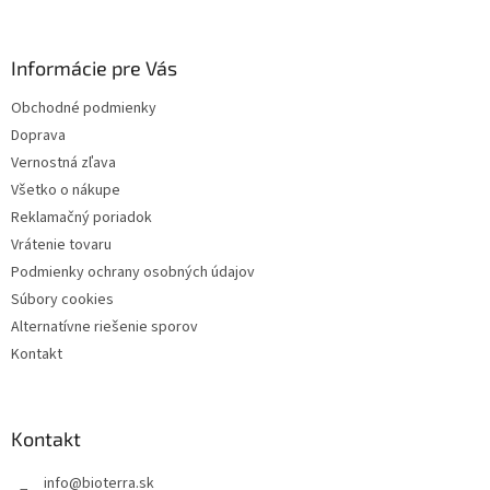
p
ä
Informácie pre Vás
t
i
Obchodné podmienky
e
Doprava
Vernostná zľava
Všetko o nákupe
Reklamačný poriadok
Vrátenie tovaru
Podmienky ochrany osobných údajov
Súbory cookies
Alternatívne riešenie sporov
Kontakt
Kontakt
info
@
bioterra.sk