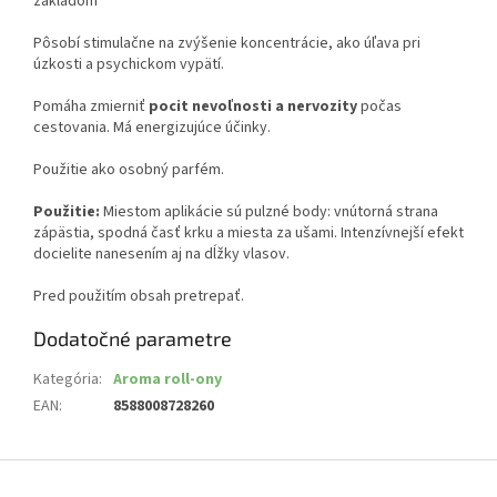
základom
Pôsobí stimulačne na zvýšenie koncentrácie, ako úľava pri
úzkosti a psychickom vypätí.
Pomáha zmierniť
pocit nevoľnosti a nervozity
počas
cestovania. Má energizujúce účinky.
Použitie ako osobný parfém.
Použitie:
Miestom aplikácie sú pulzné body: vnútorná strana
zápästia, spodná časť krku a miesta za ušami. Intenzívnejší efekt
docielite nanesením aj na dĺžky vlasov.
Pred použitím obsah pretrepať.
Dodatočné parametre
Kategória
:
Aroma roll-ony
EAN
:
8588008728260
Z
á