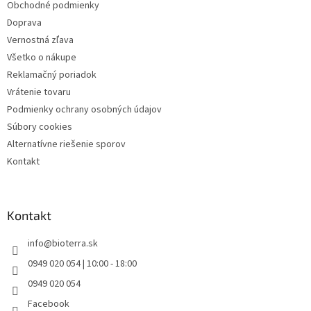
Obchodné podmienky
e
Doprava
Vernostná zľava
Všetko o nákupe
Reklamačný poriadok
Vrátenie tovaru
Podmienky ochrany osobných údajov
Súbory cookies
Alternatívne riešenie sporov
Kontakt
Kontakt
info
@
bioterra.sk
0949 020 054 | 10:00 - 18:00
0949 020 054
Facebook