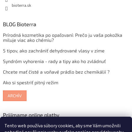
bioterra.sk
BLOG Bioterra
Prírodná kozmetika po opaľovaní: Prečo ju vaša pokožka
miluje viac ako chémiu?
5 tipov, ako zachrániť dehydrované vlasy v zime
Syndróm vyhorenia - rady a tipy ako ho zvládnuť
Chcete mať čisté a voňavé prádlo bez chemikálií ?
Ako si spestriť pitný režim
ARCHÍV
Prijímame online platby
Tento web používa súbory cookies, aby sme Vám umožnili