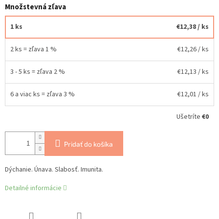
Množstevná zľava
1 ks
€12,38
/ ks
2 ks = zľava 1 %
€12,26
/ ks
3 - 5 ks = zľava 2 %
€12,13
/ ks
6 a viac ks = zľava 3 %
€12,01
/ ks
Ušetríte
€0
Pridať do košíka
Dýchanie. Únava. Slabosť. Imunita.
Detailné informácie