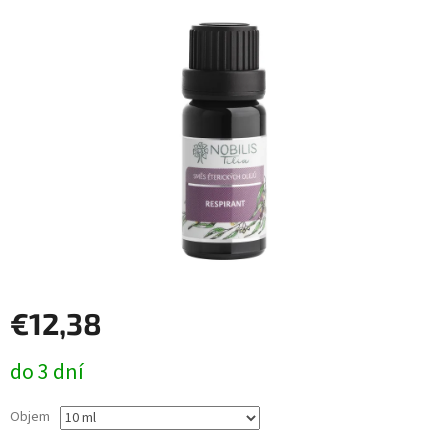
€12,38
Jednotková
do 3 dní
cena:
Objem