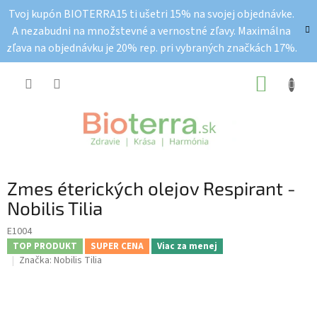
Prejsť
Tvoj kupón BIOTERRA15 ti ušetri 15% na svojej objednávke.
na
A nezabudni na množstevné a vernostné zľavy. Maximálna
obsah
zľava na objednávku je 20% rep. pri vybraných značkách 17%.
NÁKUP
KOŠÍK
Zmes éterických olejov Respirant -
Nobilis Tilia
E1004
TOP PRODUKT
SUPER CENA
Viac za menej
Značka:
Nobilis Tilia