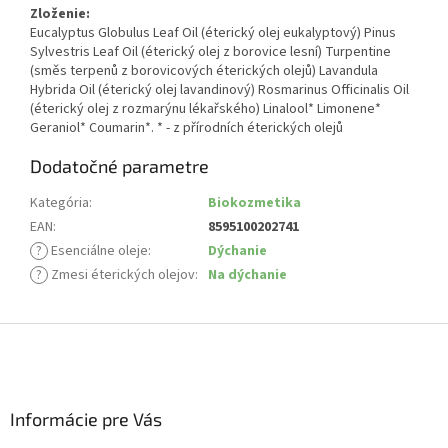
Zloženie:
Eucalyptus Globulus Leaf Oil (éterický olej eukalyptový) Pinus
Sylvestris Leaf Oil (éterický olej z borovice lesní) Turpentine
(směs terpenů z borovicových éterických olejů) Lavandula
Hybrida Oil (éterický olej lavandinový) Rosmarinus Officinalis Oil
(éterický olej z rozmarýnu lékařského) Linalool* Limonene*
Geraniol* Coumarin*. * - z přírodních éterických olejů
Dodatočné parametre
Kategória
:
Biokozmetika
EAN
:
8595100202741
?
Esenciálne oleje
:
Dýchanie
?
Zmesi éterických olejov
:
Na dýchanie
Z
á
p
ä
Informácie pre Vás
t
i