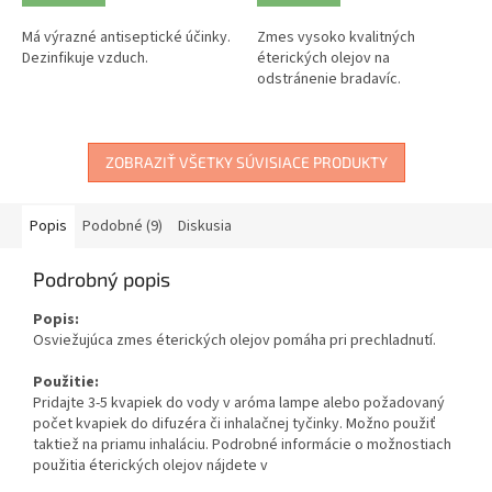
Má výrazné antiseptické účinky.
Zmes vysoko kvalitných
Dezinfikuje vzduch.
éterických olejov na
odstránenie bradavíc.
ZOBRAZIŤ VŠETKY SÚVISIACE PRODUKTY
Popis
Podobné (9)
Diskusia
Podrobný popis
Popis:
Osviežujúca zmes éterických olejov pomáha pri prechladnutí.
Použitie:
Pridajte 3-5 kvapiek do vody v aróma lampe alebo požadovaný
počet kvapiek do difuzéra či inhalačnej tyčinky. Možno použiť
taktiež na priamu inhaláciu. Podrobné informácie o možnostiach
použitia éterických olejov nájdete v