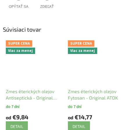
OPÝTAŤ SA
ZDIEĽAŤ
Súvisiaci tovar
SUPER CENA
SUPER CENA
Viac za menej
Viac za menej
Zmes éterických olejov
Zmes éterických olejov
Antiseptická - Original
Fytosan - Original ATOK
ATOK
do 7 dní
do 7 dní
€9,84
€14,77
od
od
DETAIL
DETAIL