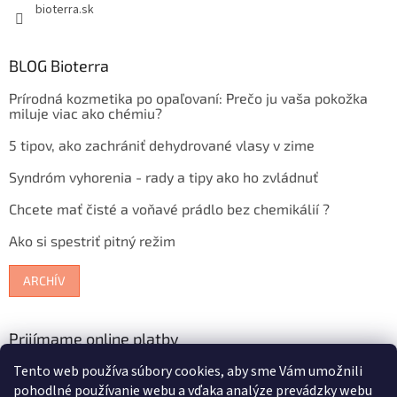
bioterra.sk
BLOG Bioterra
Prírodná kozmetika po opaľovaní: Prečo ju vaša pokožka
miluje viac ako chémiu?
5 tipov, ako zachrániť dehydrované vlasy v zime
Syndróm vyhorenia - rady a tipy ako ho zvládnuť
Chcete mať čisté a voňavé prádlo bez chemikálií ?
Ako si spestriť pitný režim
ARCHÍV
Prijímame online platby
Tento web používa súbory cookies, aby sme Vám umožnili
pohodlné používanie webu a vďaka analýze prevádzky webu