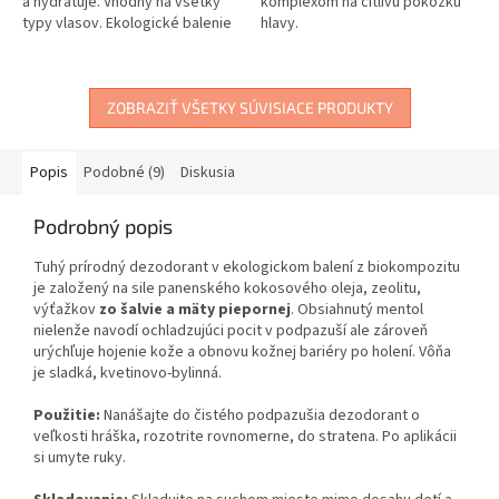
a hydratuje. Vhodný na všetky
komplexom na citlivú pokožku
typy vlasov. Ekologické balenie
hlavy.
výrobku je úplne bez plastov.
Zero waste kozmetika.
ZOBRAZIŤ VŠETKY SÚVISIACE PRODUKTY
Popis
Podobné (9)
Diskusia
Podrobný popis
Tuhý prírodný dezodorant v ekologickom balení z biokompozitu
je založený na sile panenského kokosového oleja, zeolitu,
výťažkov
zo šalvie a mäty piepornej
. Obsiahnutý mentol
nielenže navodí ochladzujúci pocit v podpazuší ale zároveň
urýchľuje hojenie kože a obnovu kožnej bariéry po holení. Vôňa
je sladká, kvetinovo-bylinná.
Použitie:
Nanášajte do čistého podpazušia dezodorant o
veľkosti hráška, rozotrite rovnomerne, do stratena. Po aplikácii
si umyte ruky.