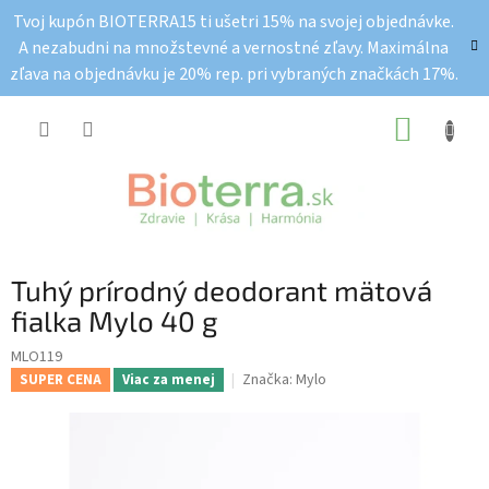
Prejsť
Tvoj kupón BIOTERRA15 ti ušetri 15% na svojej objednávke.
na
A nezabudni na množstevné a vernostné zľavy. Maximálna
obsah
zľava na objednávku je 20% rep. pri vybraných značkách 17%.
NÁKUP
KOŠÍK
Tuhý prírodný deodorant mätová
fialka Mylo 40 g
MLO119
Značka:
Mylo
SUPER CENA
Viac za menej