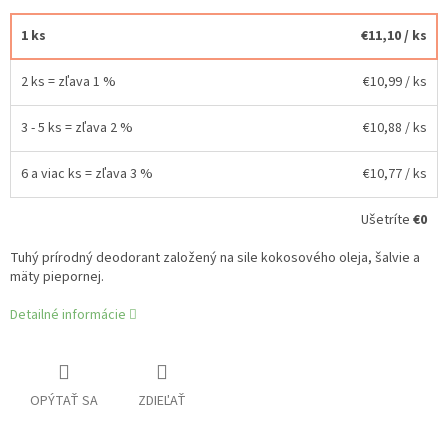
1 ks
€11,10
/ ks
2 ks = zľava 1 %
€10,99
/ ks
3 - 5 ks = zľava 2 %
€10,88
/ ks
6 a viac ks = zľava 3 %
€10,77
/ ks
Ušetríte
€0
Tuhý prírodný deodorant založený na sile kokosového oleja, šalvie a
mäty piepornej.
Detailné informácie
OPÝTAŤ SA
ZDIEĽAŤ