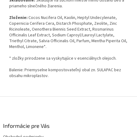
Skladovanie:
Skladujte na suchom mieste mimo dosahu detí a
priameho slnečného žiarenia.
Zloženie:
Cocos Nucifera Oil, Kaolin, Heptyl Undecylenate,
Copernicia Cerifera Cera, Distarch Phosphate, Zeolite, Zinc
Ricinoleate, Oenothera Biennis Seed Extract, Rosmarinus
Officinalis Leaf Extract, Sodium Caproyl/Lauroyl Lactylate,
Triethyl Citrate, Salvia Officinalis Oil, Parfum, Mentha Piperita Oil,
Menthol, Limonene*.
* zložky prirodzene sa vyskytujúce v esenciálnych olejoch.
Balenie: Priemyselne kompostovateľný obal zn. SULAPAC bez
obsahu mikroplastov.
Z
á
p
ä
Informácie pre Vás
t
i
Obchodné podmienky