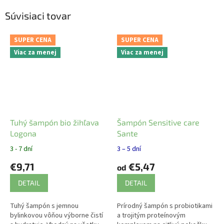
Súvisiaci tovar
SUPER CENA
SUPER CENA
Viac za menej
Viac za menej
Tuhý šampón bio žihľava
Šampón Sensitive care
Logona
Sante
3 - 7 dní
3 – 5 dní
€9,71
€5,47
od
DETAIL
DETAIL
Tuhý šampón s jemnou
Prírodný šampón s probiotikami
bylinkovou vôňou výborne čistí
a trojitým proteínovým