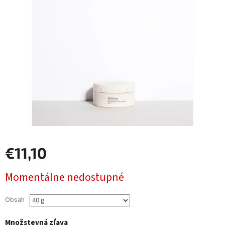
€11,10
Jednotková
Momentálne nedostupné
cena:
Obsah
Množstevná zľava