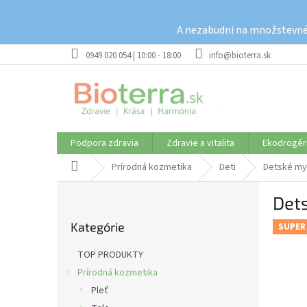
Prejsť
na
A nezabudni na množstevné 
obsah
0949 020 054 | 10:00 - 18:00
info@bioterra.sk
Podpora zdravia
Zdravie a vitalita
Ekodrogér
Domov
Prírodná kozmetika
Deti
Detské my
B
Dets
o
Preskočiť
č
Kategórie
kategórie
SUPER
n
ý
TOP PRODUKTY
p
Prírodná kozmetika
a
Pleť
n