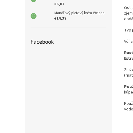
€6,87
čist
Mandľový pleťový krém Weleda
zjem
€14,37
dodá
Typ 
Facebook
Vôňa
Rast
Extr
Zlože
(*nat
Použ
kúpe
Použ
vodo