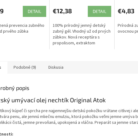
59
€12,38
€4,83
DETAIL
DETAIL
zená prevencia zubného
100% prírodný jemný detský
Prírodná z
d prvého zúbka
zubný gél. Vhodný už od prvých
ovocnou pr
zúbkov. Nová receptúra s
propolisom, extraktom
grapefruitových jadier a
stéviou.
s
Podobné (9)
Diskusia
robný popis
ský umývací olej nechtík Original Atok
íkový kúpeľ či sprcha pre najjemnejšiu detskú pokožku vrátane citlivej i al
tvára penu, ale jemnú mliečnu emulziu, ktorá pokožku veľmi jemne umýva be
likácii čistá, jemne prevoňaná, upokojená a vláčna. Preparát sa jemne stará
tnosti: