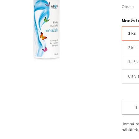
Obsah
Množste
1 ks
2 ks 
3 - 5 
6 a vi
Jemná st
bábätiek 