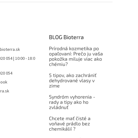
BLOG Bioterra
Prírodná kozmetika po
bioterra.sk
opaľovaní: Prečo ju vaša
20 054 | 10:00 - 18:0
pokožka miluje viac ako
chémiu?
020 054
5 tipov, ako zachrániť
dehydrované vlasy v
book
zime
ra.sk
Syndróm vyhorenia -
rady a tipy ako ho
zvládnuť
Chcete mať čisté a
voňavé prádlo bez
chemikálií ?