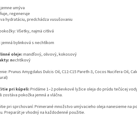
í, jemne umýva
ňuje, regeneruje
va hydratáciu, predchádza vusušovaniu
pokožky: Všetky, najmä citlivá
: jemná bylinková s nechtíkom
linné oleje:
mandľový, olivový, kokosový
akty: n
echtíkový
nie: Prunus Amygdalus Dulcis Oil, C12-C15 Pareth-3, Cocos Nucifera Oil, Cal
ural)
itie pri kúpeli:
Pridáme 1–2 polievkové lyžice oleja do prúdu tečúcej vody
li zostáva pokožka jemná a vláčna.
itie pri sprchovaní: Primerané množstvo umývacieho oleja nanesieme na p
u. Preparát je vhodný na každodenné použitie.