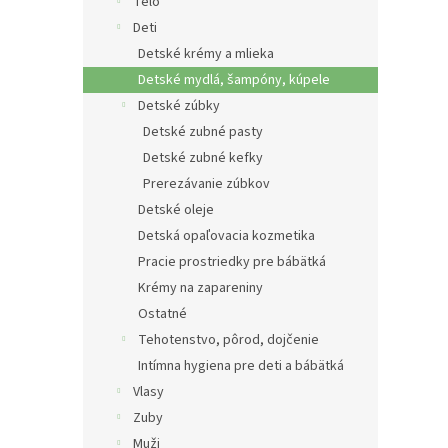
e
Telo
l
Deti
Detské krémy a mlieka
Detské mydlá, šampóny, kúpele
Detské zúbky
Detské zubné pasty
Detské zubné kefky
Prerezávanie zúbkov
Detské oleje
Detská opaľovacia kozmetika
Pracie prostriedky pre bábätká
Krémy na zapareniny
Ostatné
Tehotenstvo, pôrod, dojčenie
Intímna hygiena pre deti a bábätká
Vlasy
Zuby
Muži