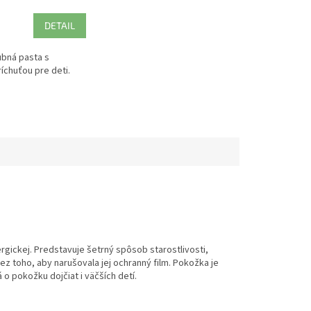
DETAIL
ubná pasta s
íchuťou pre deti.
ergickej. Predstavuje šetrný spôsob starostlivosti,
z toho, aby narušovala jej ochranný film. Pokožka je
 o pokožku dojčiat i väčších detí.