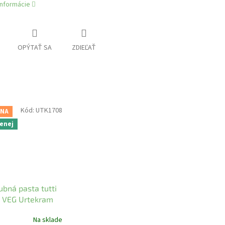
informácie
OPÝTAŤ SA
ZDIEĽAŤ
Kód:
UTK1708
ENA
menej
ubná pasta tutti
IO VEG Urtekram
Na sklade