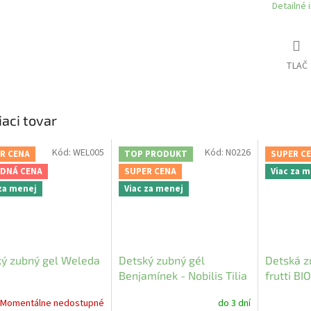
Detailné 
TLAČ
iaci tovar
Kód:
WEL005
Kód:
N0226
R CENA
TOP PRODUKT
SUPER C
DNÁ CENA
SUPER CENA
Viac za 
 za menej
Viac za menej
ý zubný gel Weleda
Detský zubný gél
Detská z
Benjamínek - Nobilis Tilia
frutti B
Momentálne nedostupné
do 3 dní