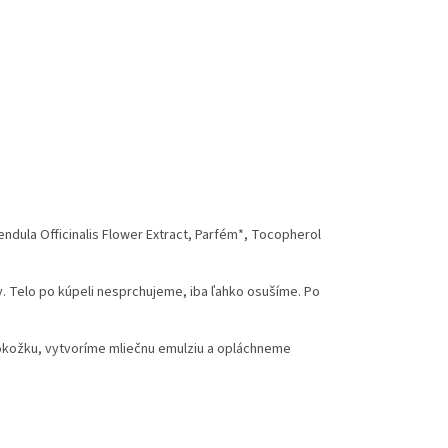
endula Officinalis Flower Extract, Parfém*, Tocopherol
. Telo po kúpeli nesprchujeme, iba ľahko osušíme. Po
okožku, vytvoríme mliečnu emulziu a opláchneme