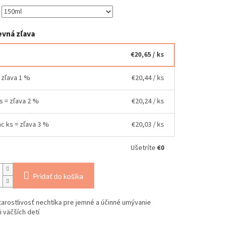
vná zľava
€20,65
/ ks
= zľava 1 %
€20,44
/ ks
ks = zľava 2 %
€20,24
/ ks
ac ks = zľava 3 %
€20,03
/ ks
Ušetríte
€0
Pridať do košíka
arostlivosť nechtíka pre jemné a účinné umývanie
i väčších detí