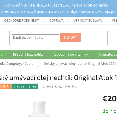
Tvoj kupón BIOTERRA15 ti ušetri 15% na svojej objednávke.
a vernostné zľavy. Maximálna zľava na objednávku je 20% rep. pri
OBCHODNÉ PODMIENKY
DOPRAVA
VERNOSTNÁ ZĽAVA
VŠ
HĽADAŤ
ia
Prírodná kozmetika
Lipozomálne vitamíny
Aromaterap
dlá, šampóny, kúpele
Detský umývací olej nechtík Original Atok 150m
ký umývací olej nechtík Original Atok
Značka:
Original ATOK
 CENA
Viac za menej
€20
Jednotk
do 7 d
cena: