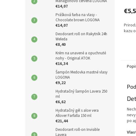
Mahagónovo červená LOGONA
€14,07
€5,
Prášková farba na vlasy -
Chocolate brown LOGONA
Prirod
€14,07
kazu o
Deodorant roll on Rakytník 24h
Weleda
€8,40
Krém na unavené a opuchnuté
nohy - Original ATOK
€16,34
Popi
Šampón Medovka mastné vlasy
LOGONA
€9,22
Pod
Hydratačný šampón Lavera 250
ml
Det
€6,62
Necht
Hydratačný gél s aloe vera
nevy
Allover Farfalla 150 ml
po ap
€21,44
Deodorant roll-on Invisible
Vlas
Lavera