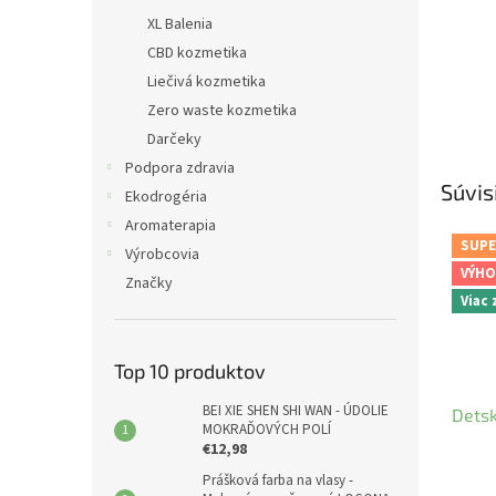
XL Balenia
CBD kozmetika
Liečivá kozmetika
Zero waste kozmetika
Darčeky
Podpora zdravia
Súvis
Ekodrogéria
Aromaterapia
SUPE
Výrobcovia
VÝHO
Značky
Viac
Top 10 produktov
BEI XIE SHEN SHI WAN - ÚDOLIE
Detsk
MOKRAĎOVÝCH POLÍ
€12,98
Prášková farba na vlasy -