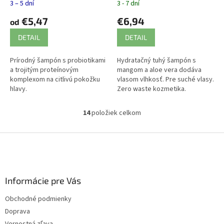
3 – 5 dní
3 - 7 dní
€5,47
€6,94
od
DETAIL
DETAIL
Prírodný šampón s probiotikami
Hydratačný tuhý šampón s
a trojitým proteínovým
mangom a aloe vera dodáva
komplexom na citlivú pokožku
vlasom vlhkosť. Pre suché vlasy.
hlavy.
Zero waste kozmetika.
14
položiek celkom
O
v
l
Z
á
á
d
p
a
ä
c
Informácie pre Vás
t
i
i
e
Obchodné podmienky
p
e
Doprava
r
v
Vernostná zľava