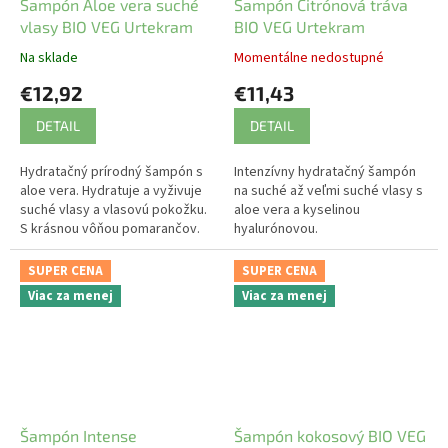
Šampón Aloe vera suché
Šampón Citrónová tráva
vlasy BIO VEG Urtekram
BIO VEG Urtekram
Na sklade
Momentálne nedostupné
€12,92
€11,43
DETAIL
DETAIL
Hydratačný prírodný šampón s
Intenzívny hydratačný šampón
aloe vera. Hydratuje a vyživuje
na suché až veľmi suché vlasy s
suché vlasy a vlasovú pokožku.
aloe vera a kyselinou
S krásnou vôňou pomarančov.
hyalurónovou.
SUPER CENA
SUPER CENA
Viac za menej
Viac za menej
Šampón Intense
Šampón kokosový BIO VEG