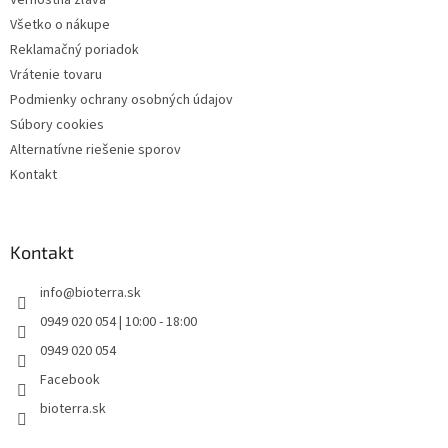
k
Všetko o nákupe
y
Reklamačný poriadok
v
ý
Vrátenie tovaru
p
Podmienky ochrany osobných údajov
i
Súbory cookies
s
u
Alternatívne riešenie sporov
Kontakt
Kontakt
info
@
bioterra.sk
0949 020 054 | 10:00 - 18:00
0949 020 054
Facebook
bioterra.sk