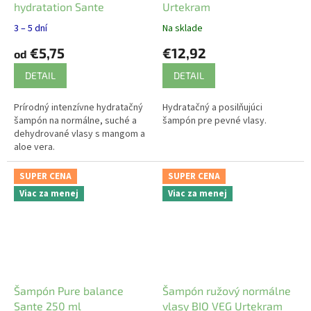
hydratation Sante
Urtekram
3 – 5 dní
Na sklade
€5,75
€12,92
od
DETAIL
DETAIL
Prírodný intenzívne hydratačný
Hydratačný a posilňujúci
šampón na normálne, suché a
šampón pre pevné vlasy.
dehydrované vlasy s mangom a
aloe vera.
SUPER CENA
SUPER CENA
Viac za menej
Viac za menej
Šampón Pure balance
Šampón ružový normálne
Sante 250 ml
vlasy BIO VEG Urtekram