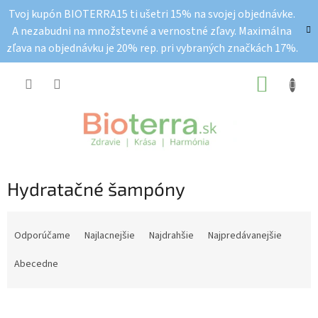
Prejsť
Tvoj kupón BIOTERRA15 ti ušetri 15% na svojej objednávke.
na
A nezabudni na množstevné a vernostné zľavy. Maximálna
obsah
zľava na objednávku je 20% rep. pri vybraných značkách 17%.
NÁKUP
KOŠÍK
Hydratačné šampóny
R
a
Odporúčame
Najlacnejšie
Najdrahšie
Najpredávanejšie
d
e
Abecedne
n
i
e