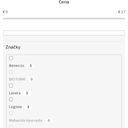
Cena
p
r
€
5
€
17
o
d
u
k
t
Značky
o
v
Benecos
1
BIOTURM
0
Lavera
1
Logona
1
Maharishi Ayurveda
0