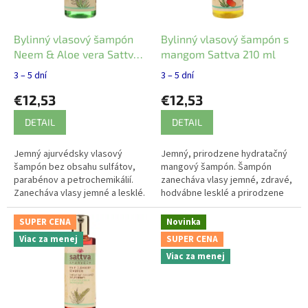
r
o
d
Bylinný vlasový šampón
Bylinný vlasový šampón s
u
Neem & Aloe vera Sattva
mangom Sattva 210 ml
k
210 ml
3 – 5 dní
3 – 5 dní
t
€12,53
€12,53
o
v
DETAIL
DETAIL
Jemný ajurvédsky vlasový
Jemný, prirodzene hydratačný
šampón bez obsahu sulfátov,
mangový šampón. Šampón
parabénov a petrochemikálií.
zanecháva vlasy jemné, zdravé,
Zanecháva vlasy jemné a lesklé.
hodvábne lesklé a prirodzene
Sójový proteín, kokosový olej a
krásne. Pomáha znižovať
bylinné extrakty dodávajú...
frustrujúce krepovatenie.
SUPER CENA
Novinka
Viac za menej
SUPER CENA
Viac za menej