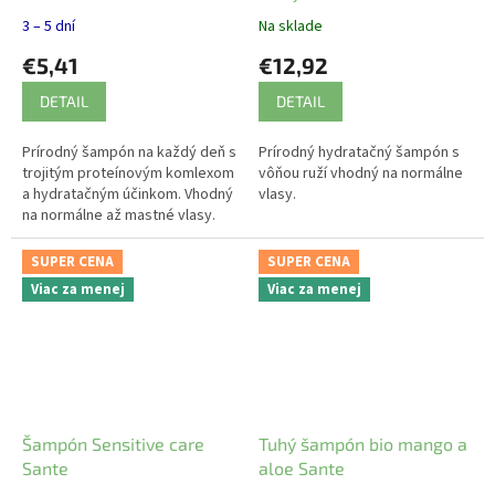
3 – 5 dní
Na sklade
€5,41
€12,92
DETAIL
DETAIL
Prírodný šampón na každý deň s
Prírodný hydratačný šampón s
trojitým proteínovým komlexom
vôňou ruží vhodný na normálne
a hydratačným účinkom. Vhodný
vlasy.
na normálne až mastné vlasy.
SUPER CENA
SUPER CENA
Viac za menej
Viac za menej
Šampón Sensitive care
Tuhý šampón bio mango a
Sante
aloe Sante