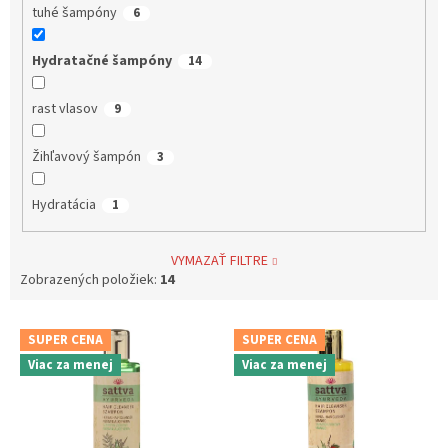
tuhé šampóny
6
Hydratačné šampóny
14
rast vlasov
9
Žihľavový šampón
3
Hydratácia
1
VYMAZAŤ FILTRE
Zobrazených položiek:
14
V
SUPER CENA
SUPER CENA
ý
Viac za menej
Viac za menej
p
i
s
p