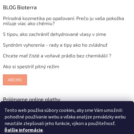
BLOG Bioterra
Prírodná kozmetika po opaľovaní: Prečo ju vaša pokožka
miluje viac ako chémiu?
5 tipov, ako zachrániť dehydrované vlasy v zime
Syndróm vyhorenia - rady a tipy ako ho zvládnuť
Chcete mať čisté a voňavé prádlo bez chemikálií ?
Ako si spestriť pitný režim
ARCHÍV
Prijímame online platby
Tento web používa súbory cookies, aby sme Vám umožnili
pohodlné používanie webu a vďaka analýze prevádzky webu
neustále zlepšovali jeho funkcie, výkon a použiteľnosť.
Ďalšie informácie
.