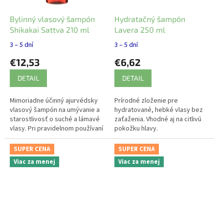
Bylinný vlasový šampón
Hydratačný šampón
Shikakai Sattva 210 ml
Lavera 250 ml
3 – 5 dní
3 – 5 dní
€12,53
€6,62
DETAIL
DETAIL
Mimoriadne účinný ajurvédsky
Prírodné zloženie pre
vlasový šampón na umývanie a
hydratované, hebké vlasy bez
starostlivosť o suché a lámavé
zaťaženia. Vhodné aj na citlivú
vlasy. Pri pravidelnom používaní
pokožku hlavy.
šampón chráni vlasy pred
stratou vlhkosti a škodlivými...
SUPER CENA
SUPER CENA
Viac za menej
Viac za menej