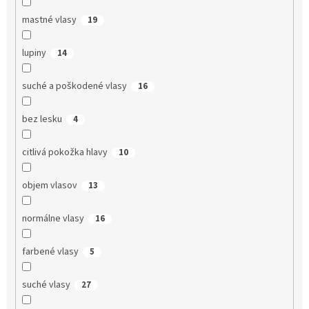
mastné vlasy
19
lupiny
14
suché a poškodené vlasy
16
bez lesku
4
citlivá pokožka hlavy
10
objem vlasov
13
normálne vlasy
16
farbené vlasy
5
suché vlasy
27