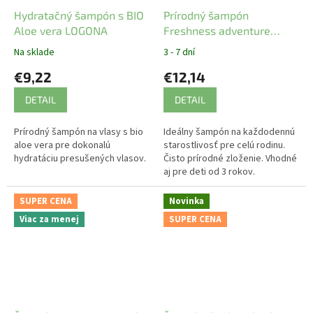
Hydratačný šampón s BIO
Prírodný šampón
Aloe vera LOGONA
Freshness adventure
Benecos 950 ml
Na sklade
3 - 7 dní
€9,22
€12,14
DETAIL
DETAIL
Prírodný šampón na vlasy s bio
Ideálny šampón na každodennú
aloe vera pre dokonalú
starostlivosť pre celú rodinu.
hydratáciu presušených vlasov.
Čisto prírodné zloženie. Vhodné
aj pre deti od 3 rokov.
SUPER CENA
Novinka
Viac za menej
SUPER CENA