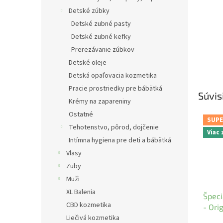
Detské zúbky
Detské zubné pasty
Detské zubné kefky
Prerezávanie zúbkov
Detské oleje
Detská opaľovacia kozmetika
Pracie prostriedky pre bábätká
Súvis
Krémy na zapareniny
Ostatné
SUPE
Tehotenstvo, pôrod, dojčenie
Viac
Intímna hygiena pre deti a bábätká
Vlasy
Zuby
Muži
XL Balenia
Špeci
CBD kozmetika
- Ori
Liečivá kozmetika