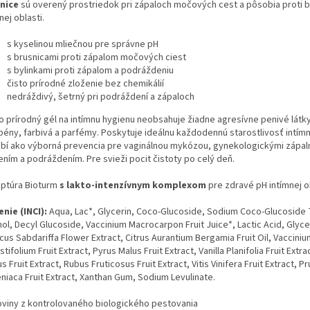
nice
sú overený prostriedok pri zápaloch močových cest a pôsobia proti 
nej oblasti.
s kyselinou mliečnou pre správne pH
s brusnicami proti zápalom močových ciest
s bylinkami proti zápalom a podráždeniu
čisto prírodné zloženie bez chemikálií
nedráždivý, šetrný pri podráždení a zápaloch
o prírodný gél na intímnu hygienu neobsahuje žiadne agresívne penivé látky
bény, farbivá a parfémy. Poskytuje ideálnu každodennú starostlivosť intímne
bí ako výborná prevencia pre vaginálnou mykózou, gynekologickými zápal
ením a podráždením. Pre svieži pocit čistoty po celý deň.
ptúra Bioturm
s lakto-intenzívnym komplexom
pre zdravé pH intímnej ob
enie (INCI):
Aqua, Lac*, Glycerin, Coco-Glucoside, Sodium Coco-Glucoside 
ol, Decyl Glucoside, Vaccinium Macrocarpon Fruit Juice*, Lactic Acid, Glyce
cus Sabdariffa Flower Extract, Citrus Aurantium Bergamia Fruit Oil, Vaccini
tifolium Fruit Extract, Pyrus Malus Fruit Extract, Vanilla Planifolia Fruit Extr
s Fruit Extract, Rubus Fruticosus Fruit Extract, Vitis Vinifera Fruit Extract, P
niaca Fruit Extract, Xanthan Gum, Sodium Levulinate.
oviny z kontrolovaného biologického pestovania