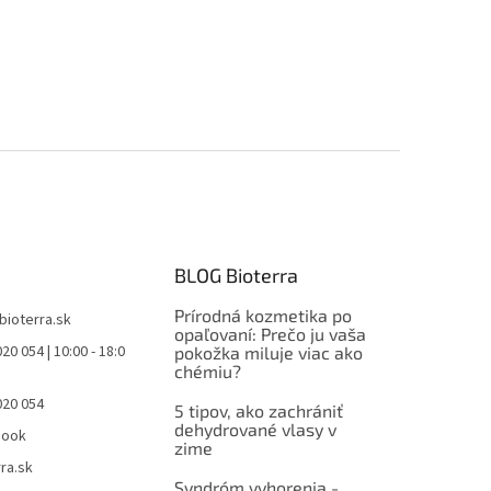
BLOG Bioterra
Prírodná kozmetika po
bioterra.sk
opaľovaní: Prečo ju vaša
20 054 | 10:00 - 18:0
pokožka miluje viac ako
chémiu?
020 054
5 tipov, ako zachrániť
dehydrované vlasy v
book
zime
ra.sk
Syndróm vyhorenia -