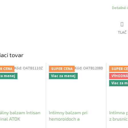
Detailné 
TLAČ
iaci tovar
Kód:
OATB1110Z
Kód:
OATB1208D
R CENA
SUPER CENA
SUPER C
 za menej
Viac za menej
VÝHODNÁ
Viac za 
álny balzam Intisan
Intímny balzam pri
Intímna 
ginal ATOK
hemoroidoch a
z brusní
zapareninách - Original