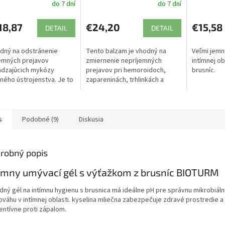
do 7 dní
do 7 dní
ATOK
18,87
€24,20
€15,58
DETAIL
DETAIL
dný na odstránenie
Tento balzam je vhodný na
Veľmi jemn
emných prejavov
zmiernenie nepríjemných
intímnej ob
ádzajúcich mykózy
prejavov pri hemoroidoch,
brusníc.
ného ústrojenstva. Je to
zapareninách, trhlinkách a
zálny bylinková prípravok
svrbení.
ne kožné problémy ako
, zápaly,...
s
Podobné (9)
Diskusia
robný popis
ímny umývací gél s výťažkom z brusníc BIOTURM
odný gél na intímnu hygienu s brusnica má ideálne pH pre správnu mikrobiáln
ováhu v intímnej oblasti. kyselina mliečna zabezpečuje zdravé prostredie a
entívne proti zápalom.