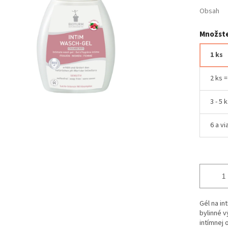
Obsah
Množste
1 ks
2 ks 
3 - 5 
6 a vi
Gél na in
bylinné v
intímnej o