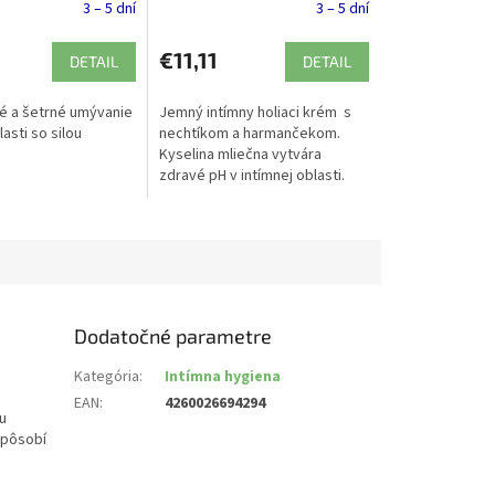
3 – 5 dní
3 – 5 dní
€11,11
DETAIL
DETAIL
é a šetrné umývanie
Jemný intímny holiaci krém s
lasti so silou
nechtíkom a harmančekom.
Kyselina mliečna vytvára
zdravé pH v intímnej oblasti.
Prírodné zloženie.
Dodatočné parametre
Kategória
:
Intímna hygiena
EAN
:
4260026694294
u
 pôsobí