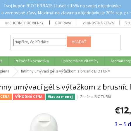
Tvoj kupón BIOTERRA15 ti ušetri 15% na svojej objednávke.
a vernostné zľavy. Maximálna zľava na objednávku je 20% rep. pri
OBCHODNÉ PODMIENKY
DOPRAVA
VERNOSTNÁ ZĽAVA
VŠ
HĽADAŤ
ia
Prírodná kozmetika
Lipozomálne vitamíny
Aromaterap
ygiena
Intímny umývací gél s výťažkom z brusníc BIOTURM
ímny umývací gél s výťažkom z brusní
Značka:
BIOTURM
 CENA
VÝHODNÁ CENA
Viac za menej
€12
Jednotk
3 – 5 
cena: