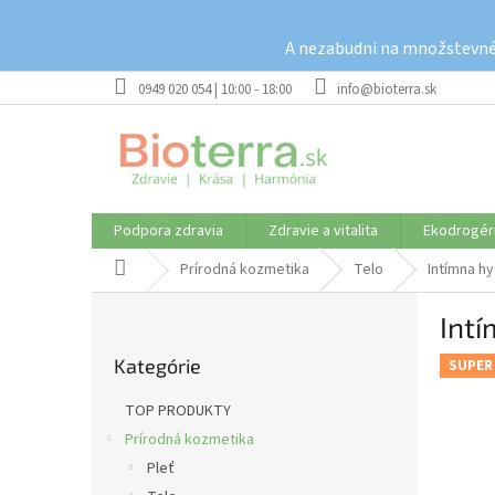
Prejsť
na
A nezabudni na množstevné 
obsah
0949 020 054 | 10:00 - 18:00
info@bioterra.sk
Podpora zdravia
Zdravie a vitalita
Ekodrogér
Domov
Prírodná kozmetika
Telo
Intímna h
B
Int
o
Preskočiť
č
Kategórie
kategórie
SUPER
n
ý
TOP PRODUKTY
p
Prírodná kozmetika
a
Pleť
n