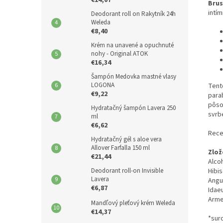
Brus
intím
Deodorant roll on Rakytník 24h
Weleda
€8,40
Krém na unavené a opuchnuté
nohy - Original ATOK
€16,34
Šampón Medovka mastné vlasy
LOGONA
Tent
€9,22
para
pôso
Hydratačný šampón Lavera 250
svrb
ml
€6,62
Rece
Hydratačný gél s aloe vera
Allover Farfalla 150 ml
Zlož
€21,44
Alcoh
Deodorant roll-on Invisible
Hibis
Lavera
Angus
€6,87
Idaeu
Arme
Mandľový pleťový krém Weleda
€14,37
*sur