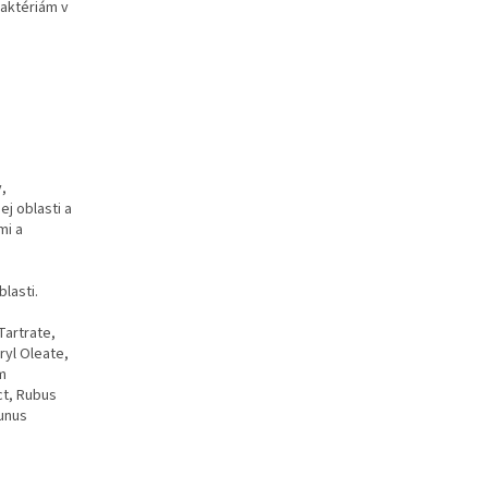
baktériám v
,
j oblasti a
mi a
lasti.
Tartrate,
ryl Oleate,
um
act, Rubus
runus