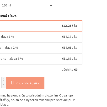
vná zľava
€12,25
/ ks
= zľava 1 %
€12,13
/ ks
ks = zľava 2 %
€12,01
/ ks
ac ks = zľava 3 %
€11,88
/ ks
Ušetríte
€0
Pridať do košíka
tímnu hygienu s čisto prírodným zložením. Obsahuje
ýťažky, brusnice a kyselinu mliečnu pre správne pH v
blasti.