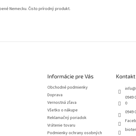
bené Nemecku. Čisto prírodný produkt.
Informácie pre Vás
Kontakt
Obchodné podmienky
info
@
Doprava
0949 0
Vernostná zľava
0
Všetko o nákupe
0949 
Reklamačný poriadok
Face
Vrátenie tovaru
bioter
Podmienky ochrany osobných