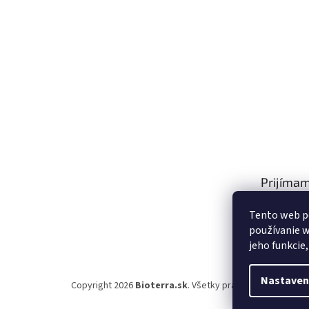
Prijímam
platby
Tento web p
používanie w
jeho funkcie
Nastaven
Copyright 2026
Bioterra.sk
. Všetky práva vyhradené.
Upr