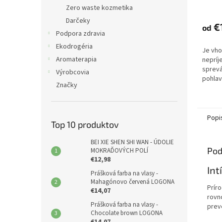
Zero waste kozmetika
Darčeky
€
od
Podpora zdravia
Ekodrogéria
Je vho
Aromaterapia
nepríj
sprev
Výrobcovia
pohlav
Značky
univer
na rôz
vyrážky
Popi
Top 10 produktov
BEI XIE SHEN SHI WAN - ÚDOLIE
Pod
MOKRAĎOVÝCH POLÍ
€12,98
Int
Prášková farba na vlasy -
Mahagónovo červená LOGONA
Prír
€14,07
rovn
Prášková farba na vlasy -
prev
Chocolate brown LOGONA
€14,07