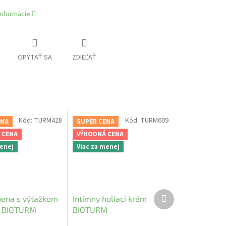
informácie
OPÝTAŤ SA
ZDIEĽAŤ
Kód:
TURM428
Kód:
TURM609
ENA
SUPER CENA
 CENA
VÝHODNÁ CENA
menej
Viac za menej
Ďalší
pena s výťažkom
Intímny holiaci krém
produkt
c BIOTURM
BIOTURM