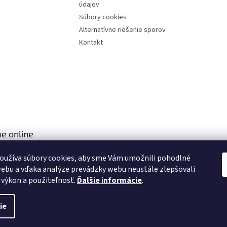
údajov
Súbory cookies
Alternatívne riešenie sporov
Kontakt
e online
oužíva súbory cookies, aby sme Vám umožnili pohodlné
ebu a vďaka analýze prevádzky webu neustále zlepšovali
, výkon a použiteľnosť.
Ďalšie informácie
.
ie
aviť nastavenie cookies