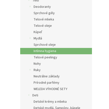
e
Telo
l
Deodoranty
Sprchové gély
Telové mlieka
Telové oleje
Kúpeľ
Mydlá
Sprchové oleje
Intímna hygiena
Telové peelingy
Nohy
Ruky
Neutrálne základy
Prírodné parfémy
WELEDA VÝHODNÉ SETY
Deti
Detské krémy a mlieka
Detské mydlá, šampóny, kúpele