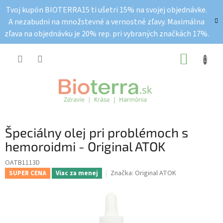
Prejsť
Tvoj kupón BIOTERRA15 ti ušetri 15% na svojej objednávke.
na
A nezabudni na množstevné a vernostné zľavy. Maximálna
obsah
zľava na objednávku je 20% rep. pri vybraných značkách 17%.
NÁKUP
KOŠÍK
Špeciálny olej pri problémoch s
hemoroidmi - Original ATOK
OATB1113D
Značka:
Original ATOK
SUPER CENA
Viac za menej