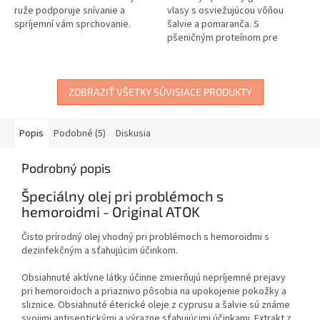
ruže podporuje snívanie a
vlasy s osviežujúcou vôňou
spríjemní vám sprchovanie.
šalvie a pomaranča. S
pšeničným proteínom pre
hladké vlasy.
ZOBRAZIŤ VŠETKY SÚVISIACE PRODUKTY
Popis
Podobné (5)
Diskusia
Podrobný popis
Špeciálny olej pri problémoch s
hemoroidmi - Original ATOK
Čisto prírodný olej vhodný pri problémoch s hemoroidmi s
dezinfekčným a sťahujúcim účinkom.
Obsiahnuté aktívne látky účinne zmierňujú nepríjemné prejavy
pri hemoroidoch a priaznivo pôsobia na upokojenie pokožky a
sliznice. Obsiahnuté éterické oleje z cyprusu a šalvie sú známe
svojimi antiseptickými a výrazne sťahujúcimi účinkami. Extrakt z