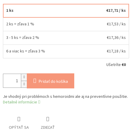
1 ks
€17,71
/ ks
2 ks = zľava 1 %
€17,53
/ ks
3 - 5 ks = zľava 2 %
€17,36
/ ks
6 a viac ks = zľava 3 %
€17,18
/ ks
Ušetríte
€0
Pridať do košíka
Je vhodný pri problémoch s hemoroidmi ale aj na preventívne použitie.
Detailné informácie
OPÝTAŤ SA
ZDIEĽAŤ