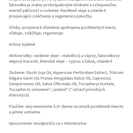
ľubovníka je známy protizápalovými účinkami a schopnosťou
mierniť pálčivosť a svrbenie. Rastlinné oleje a vitamín E
prispievajú k zvláčneniu a regenerácii pokožky.
Účinky: prispieva k účinnému upokojeniu postihnutých miest,
sťahuje, zvláčňuje, regeneruje.
Aróma: bylinné.
Aktívne látky: rastlinné oleje – mandľový a sójový, ľubovníkový
olejový macerát, éterické oleje – cyprus a šalvia, vitamín E
Zloženie: Glycín Soja Oil, Hypericum Perforátum Extract, Triticum
Vulgare Germ Oil, Prunus Amygdalus Dulcis Oil, Cupressus
Sempervirens Oil, Salvia Officinalis Oil, Tocopheryl Acetate,
Tocopherol, Limonene*, Linalool* (* súčasť prírodných
éterických)
Použitie: olej nanesieme 2-3× denne na umyté postihnuté miesta
a jemne votrieme.
Upozornenie: neodporúča sa v tehotenstve.