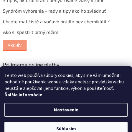
5 tipov, ako zachrániť dehydrované vlasy v zime
Syndróm vyhorenia - rady a tipy ako ho zvládnuť
Chcete mať čisté a voňavé prádlo bez chemikálií ?
Ako si spestriť pitný režim
ARCHÍV
Prijímame online platby
Tento web používa súbory cookies, aby sme Vám umožnili
pohodlné používanie webu a vďaka analýze prevádzky webu
neustále zlepšovali jeho funkcie, výkon a použiteľnosť.
Ďalšie informácie
.
Vytvoril Shoptet
Nastavenie
Copyright 2026
Bioterra.sk
. Všetky práva vyhradené.
Upraviť
Súhlasím
nastavenie cookies