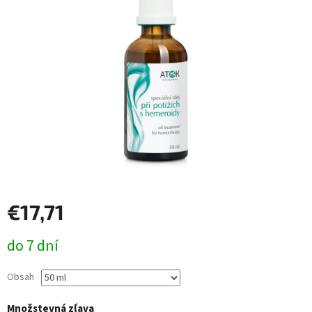
€17,71
Jednotková
do 7 dní
cena:
Obsah
Množstevná zľava