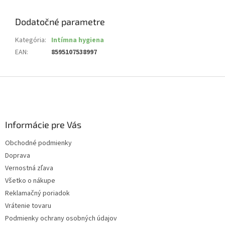
Dodatočné parametre
Kategória
:
Intímna hygiena
EAN
:
8595107538997
Z
á
p
ä
Informácie pre Vás
t
i
Obchodné podmienky
e
Doprava
Vernostná zľava
Všetko o nákupe
Reklamačný poriadok
Vrátenie tovaru
Podmienky ochrany osobných údajov