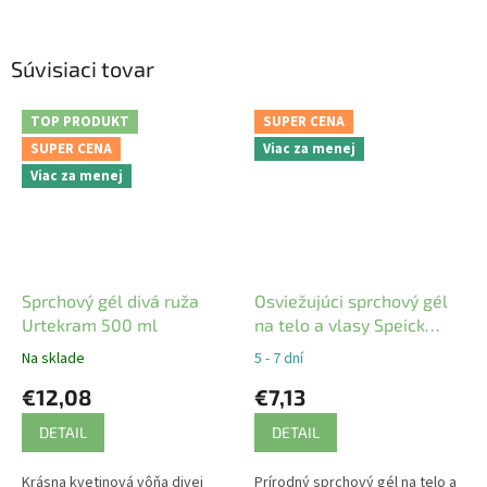
Súvisiaci tovar
TOP PRODUKT
SUPER CENA
SUPER CENA
Viac za menej
Viac za menej
Sprchový gél divá ruža
Osviežujúci sprchový gél
Urtekram 500 ml
na telo a vlasy Speick
200ml
Na sklade
5 - 7 dní
€12,08
€7,13
DETAIL
DETAIL
Krásna kvetinová vôňa divej
Prírodný sprchový gél na telo a