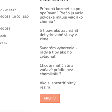
Prírodná kozmetika po
bioterra.sk
opaľovaní: Prečo ju vaša
20 054 | 10:00 - 18:0
pokožka miluje viac ako
chémiu?
020 054
5 tipov, ako zachrániť
dehydrované vlasy v
book
zime
ra.sk
Syndróm vyhorenia -
rady a tipy ako ho
zvládnuť
Chcete mať čisté a
voňavé prádlo bez
chemikálií ?
Ako si spestriť pitný
režim
ARCHÍV