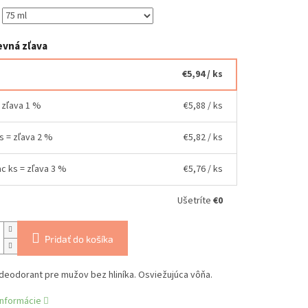
vná zľava
€5,94
/ ks
= zľava 1 %
€5,88
/ ks
ks = zľava 2 %
€5,82
/ ks
ac ks = zľava 3 %
€5,76
/ ks
Ušetríte
€0
Pridať do košíka
deodorant pre mužov bez hliníka. Osviežujúca vôňa.
informácie