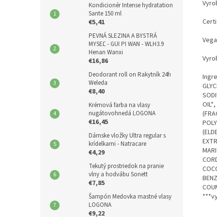
Vyro
Kondicionér Intense hydratation
Sante 150 ml
Cert
€5,41
PEVNÁ SLEZINA A BYSTRÁ
Vega
MYSEĽ - GUI PI WAN - WLH3.9
Henan Wanxi
Vyro
€16,86
Deodorant roll on Rakytník 24h
Ingr
Weleda
GLYC
€8,40
SODI
OIL*
Krémová farba na vlasy
(FRA
nugátovohnedá LOGONA
€16,45
POLY
(ELD
Dámske vložky Ultra regular s
EXTR
krídelkami - Natracare
MARI
€4,29
CORD
Tekutý prostriedok na pranie
COCO
vlny a hodvábu Sonett
BENZ
€7,85
COUM
***v
Šampón Medovka mastné vlasy
LOGONA
€9,22