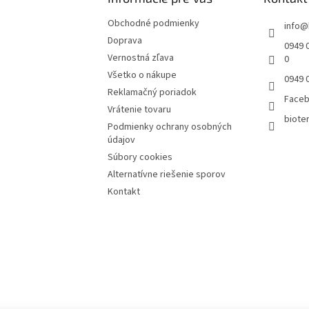
Obchodné podmienky
info
@
Doprava
0949 0
Vernostná zľava
0
Všetko o nákupe
0949 
Reklamačný poriadok
Face
Vrátenie tovaru
bioter
Podmienky ochrany osobných
údajov
Súbory cookies
Alternatívne riešenie sporov
Kontakt