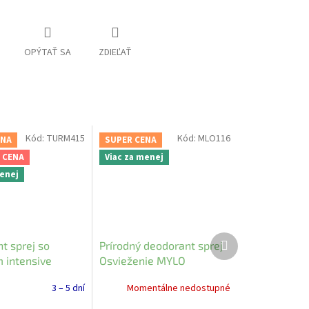
OPÝTAŤ SA
ZDIEĽAŤ
Kód:
TURM415
Kód:
MLO116
ENA
SUPER CENA
 CENA
Viac za menej
menej
Ďalší
t sprej so
Prírodný deodorant sprej
produkt
m intensive
Osvieženie MYLO
Bioturm 50ml
3 – 5 dní
Momentálne nedostupné