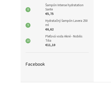
Šampón Intense hydratation
Sante
€5,75
Hydratačný šampón Lavera 250
ml
€6,62
Pleťová voda Akné - Nobilis
Tilia
€11,10
Facebook
Z
á
p
ä
t