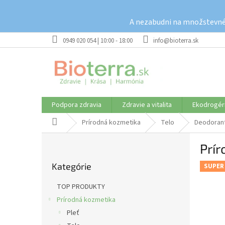
Prejsť
na
A nezabudni na množstevné 
obsah
0949 020 054 | 10:00 - 18:00
info@bioterra.sk
Podpora zdravia
Zdravie a vitalita
Ekodrogér
Domov
Prírodná kozmetika
Telo
Deodoran
B
Prír
o
Preskočiť
č
Kategórie
kategórie
SUPER
n
ý
TOP PRODUKTY
p
Prírodná kozmetika
a
Pleť
n