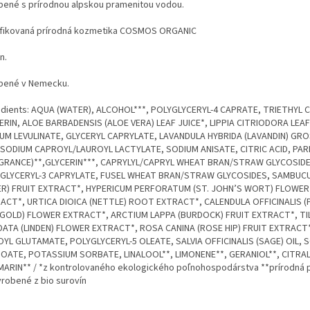
bené s prírodnou alpskou pramenitou vodou.
ifikovaná prírodná kozmetika COSMOS ORGANIC
n.
bené v Nemecku.
edients: AQUA (WATER), ALCOHOL***, POLYGLYCERYL-4 CAPRATE, TRIETHYL 
ERIN, ALOE BARBADENSIS (ALOE VERA) LEAF JUICE*, LIPPIA CITRIODORA LEA
UM LEVULINATE, GLYCERYL CAPRYLATE, LAVANDULA HYBRIDA (LAVANDIN) GR
, SODIUM CAPROYL/LAUROYL LACTYLATE, SODIUM ANISATE, CITRIC ACID, PA
GRANCE)**,GLYCERIN***, CAPRYLYL/CAPRYL WHEAT BRAN/STRAW GLYCOSIDE
GLYCERYL-3 CAPRYLATE, FUSEL WHEAT BRAN/STRAW GLYCOSIDES, SAMBUC
ER) FRUIT EXTRACT*, HYPERICUM PERFORATUM (ST. JOHN’S WORT) FLOWER
ACT*, URTICA DIOICA (NETTLE) ROOT EXTRACT*, CALENDULA OFFICINALIS 
GOLD) FLOWER EXTRACT*, ARCTIUM LAPPA (BURDOCK) FRUIT EXTRACT*, TI
ATA (LINDEN) FLOWER EXTRACT*, ROSA CANINA (ROSE HIP) FRUIT EXTRACT
YL GLUTAMATE, POLYGLYCERYL-5 OLEATE, SALVIA OFFICINALIS (SAGE) OIL, 
OATE, POTASSIUM SORBATE, LINALOOL**, LIMONENE**, GERANIOL**, CITRAL
ARIN** / *z kontrolovaného ekologického poľnohospodárstva **prírodná 
yrobené z bio surovín