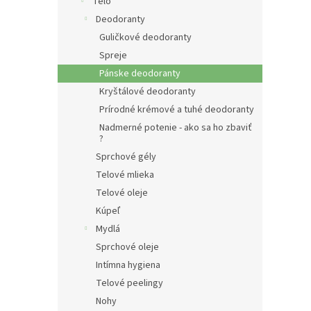
e
Telo
l
Deodoranty
Guličkové deodoranty
Spreje
Pánske deodoranty
Kryštálové deodoranty
Prírodné krémové a tuhé deodoranty
Nadmerné potenie - ako sa ho zbaviť
?
Sprchové gély
Telové mlieka
Telové oleje
Kúpeľ
Mydlá
Sprchové oleje
Intímna hygiena
Telové peelingy
Nohy