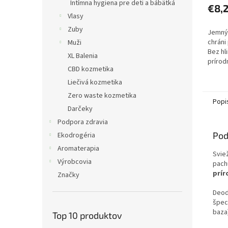
Intímna hygiena pre deti a bábätká
€8,
Vlasy
Zuby
Jemný
chráni
Muži
Bez hl
XL Balenia
prírod
CBD kozmetika
pokožk
vôňa p
Liečivá kozmetika
Zero waste kozmetika
Popi
Darčeky
Podpora zdravia
Pod
Ekodrogéria
Aromaterapia
Svie
Výrobcovia
pach
prír
Značky
Deod
špeci
baza
Top 10 produktov