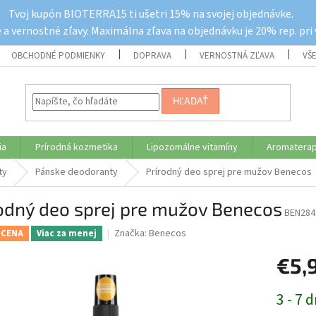
Tvoj kupón BIOTERRA15 ti ušetri 15% na svojej objednávke.
a vernostné zľavy. Maximálna zľava na objednávku je 20% rep. pri
OBCHODNÉ PODMIENKY
DOPRAVA
VERNOSTNÁ ZĽAVA
VŠ
HĽADAŤ
ia
Prírodná kozmetika
Lipozomálne vitamíny
Aromaterap
ty
Pánske deodoranty
Prírodný deo sprej pre mužov Benecos
odný deo sprej pre mužov Benecos
BEN284
Značka:
Benecos
 CENA
Viac za menej
€5,
Jednotk
3 - 7 d
cena: