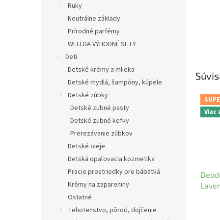
Ruky
Neutrálne základy
Prírodné parfémy
WELEDA VÝHODNÉ SETY
Deti
Detské krémy a mlieka
Súvis
Detské mydlá, šampóny, kúpele
Detské zúbky
SUPE
Detské zubné pasty
Viac
Detské zubné kefky
Prerezávanie zúbkov
Detské oleje
Detská opaľovacia kozmetika
Pracie prostriedky pre bábätká
Deodo
Krémy na zapareniny
Lave
Ostatné
Tehotenstvo, pôrod, dojčenie