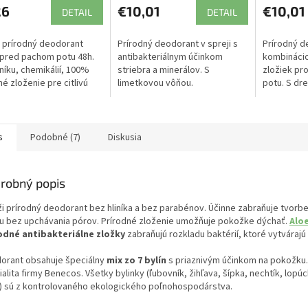
26
€10,01
€10,01
DETAIL
DETAIL
 prírodný deodorant
Prírodný deodorant v spreji s
Prírodný d
 pred pachom potu 48h.
antibakteriálnym účinkom
kombinácio
iníku, chemikálií, 100%
striebra a minerálov. S
zložiek pro
né zloženie pre citlivú
limetkovou vôňou.
potu. S dre
u podpazušia. Unisex
vôňou.
re mužov aj pre ženy.
s
Podobné (7)
Diskusia
robný popis
ži prírodný deodorant bez hliníka a bez parabénov. Účinne zabraňuje tvorb
u bez upchávania pórov. Prírodné zloženie umožňuje pokožke dýchať.
Alo
odné antibakteriálne zložky
zabraňujú rozkladu baktérií, ktoré vytvárajú
orant obsahuje špeciálny
mix zo 7 bylín
s priaznivým účinkom na pokožku.
alita firmy Benecos. Všetky bylinky (ľubovník, žihľava, šípka, nechtík, lopúch
) sú z kontrolovaného ekologického poľnohospodárstva.