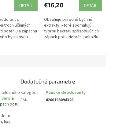
€16,20
DETAIL
DETAIL
eodorant s
Obsahuje prírodné bylinné
u troch účinných
extrakty, ktoré spomaľujú
ti poteniu a zápachu
tvorbu baktérií spôsobujúcich
vito bylinkovou
zápach potu. Nebráni pokožke
dýchať a regulovať teplotu tela
potením.
Dodatočné parametre
e telesného
Kategória
:
Pánske deodoranty
e vera
a
EAN
:
4260198094328
 pach potu.
 Je to
, lipa,