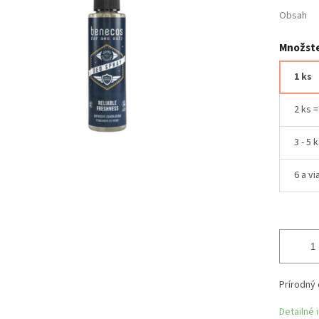
Obsah
Množste
1 ks
2 ks 
3 - 5 
6 a vi
Prírodný 
Detailné 