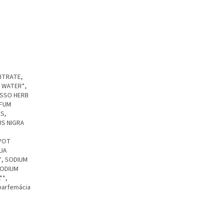
CITRATE,
F WATER*,
OSSO HERB
RFUM
S,
US NIGRA
(POT
LIA
*, SODIUM
SODIUM
**,
parfemácia