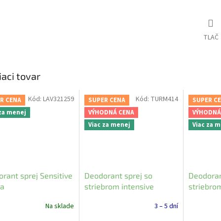
TLAČ
iaci tovar
Kód:
LAV321259
Kód:
TURM414
R CENA
SUPER CENA
SUPER C
 za menej
VÝHODNÁ CENA
VÝHODNÁ
Viac za menej
Viac za 
rant sprej Sensitive
Deodorant sprej so
Deodoran
ra
striebrom intensive
striebro
Bioturm 50ml
dynamic 
Na sklade
3 – 5 dní