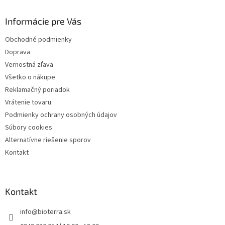
p
ä
Informácie pre Vás
t
i
Obchodné podmienky
e
Doprava
Vernostná zľava
Všetko o nákupe
Reklamačný poriadok
Vrátenie tovaru
Podmienky ochrany osobných údajov
Súbory cookies
Alternatívne riešenie sporov
Kontakt
Kontakt
info
@
bioterra.sk