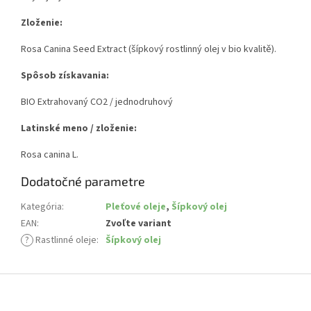
Zloženie:
Rosa Canina Seed Extract (šípkový rostlinný olej v bio kvalitě).
Spôsob získavania:
BIO Extrahovaný CO2 / jednodruhový
Latinské meno / zloženie:
Rosa canina L.
Dodatočné parametre
Kategória
:
Pleťové oleje
,
Šípkový olej
EAN
:
Zvoľte variant
?
Rastlinné oleje
:
Šípkový olej
Z
á