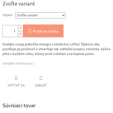
Zvoľte variant
cena:
Objem
Pridať do košíka
Dodajte svojej pokožke energiu a mladistvý vzhľad. Šípkový olej
posilňuje jej pružnosť a zmierňuje tak viditeľné prejavy starnutia. Výživa
pleti v každom veku, účinný proti vráskam a na hojenie jaziev.
Detailné informácie
OPÝTAŤ SA
ZDIEĽAŤ
Súvisiaci tovar