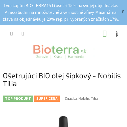
Prejsť
Tvoj kupón BIOTERRA15 ti ušetri 15% na svojej objednávke.
na
A nezabudni na množstevné a vernostné zľavy. Maximálna
obsah
zľava na objednávku je 20% rep. pri vybraných značkách 17%.
NÁKUP
KOŠÍK
Ošetrujúci BIO olej šípkový - Nobilis
Tilia
Značka:
Nobilis Tilia
TOP PRODUKT
SUPER CENA