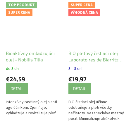
TOP PRODUKT
SUPER CENA
SUPER CENA
VÝHODNÁ CENA
Bioaktívny omladzujúci
BIO pleťový čistiaci olej
olej - Nobilis Tilia
Laboratoires de Biarritz
200 ml
do 3 dní
3 – 5 dní
€24,59
€19,97
DETAIL
DETAIL
Intenzívny rastlinný olej s anti-
BIO čistiaci olej účinne
age účinkom. Zjemňuje,
odstraňuje z pleti všetky
vyhladzuje a revitalizuje pleť.
nečistoty. Nezanecháva mastný
pocit. Minimalizuje akékoľvek
podráždenie.