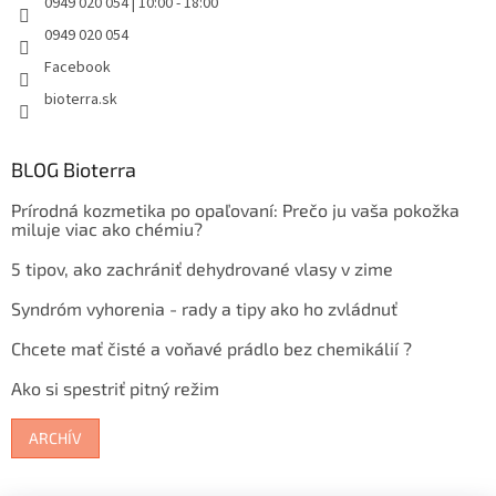
0949 020 054 | 10:00 - 18:00
0949 020 054
Facebook
bioterra.sk
BLOG Bioterra
Prírodná kozmetika po opaľovaní: Prečo ju vaša pokožka
miluje viac ako chémiu?
5 tipov, ako zachrániť dehydrované vlasy v zime
Syndróm vyhorenia - rady a tipy ako ho zvládnuť
Chcete mať čisté a voňavé prádlo bez chemikálií ?
Ako si spestriť pitný režim
ARCHÍV