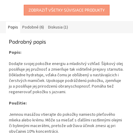
ZOBRAZIŤ VŠETKY SÚVISIACE PRODUKTY
Popis
Podobné (6)
Diskusia (1)
Podrobný popis
Popis:
Dodajte svojej pokožke energiu a mladistvý vzhľad. Šípkový olej
posilňuje jej pružnosť a zmierňuje tak viditeľné prejavy starnutia.
Dôkladne hydratuje, vďaka čomu je obľúbený u nastávajúcich i
čerstvých mamičiek. Upokojuje podráždenú pokožku, zjemňuje
ju a posilňuje jej prirodzenú obranyschopnosť. Pomáha tiež
regenerovať pokožku s jazvami.
Použitie:
Jemnou masážou vtierajte do pokožky namiesto pleťového
mlieka alebo krému. Môže sa miešať s ďalšími rastlinnými olejmi
či bylinnými macerátmi, pretože udržiava účinok zmesi aj pri
obyčajnej 10% koncentrácii.