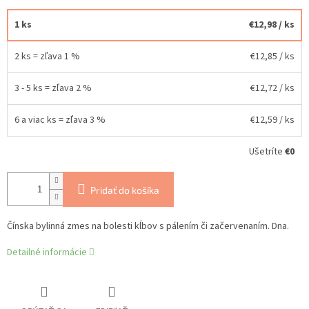
1 ks
€12,98
/ ks
2 ks = zľava 1 %
€12,85
/ ks
3 - 5 ks = zľava 2 %
€12,72
/ ks
6 a viac ks = zľava 3 %
€12,59
/ ks
Ušetríte
€0
Pridať do košíka
Čínska bylinná zmes na bolesti kĺbov s pálením či začervenaním. Dna.
Detailné informácie