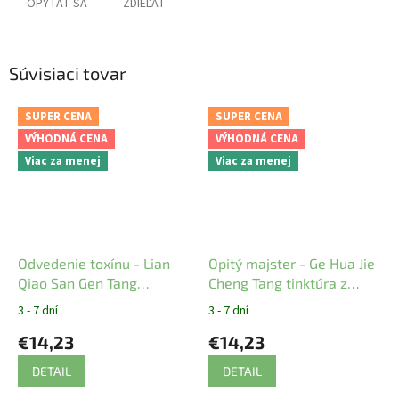
OPÝTAŤ SA
ZDIEĽAŤ
Súvisiaci tovar
SUPER CENA
SUPER CENA
VÝHODNÁ CENA
VÝHODNÁ CENA
Viac za menej
Viac za menej
Odvedenie toxínu - Lian
Opitý majster - Ge Hua Jie
Qiao San Gen Tang
Cheng Tang tinktúra z
tinktúra z čínskych bylín
čínskych bylín YaoMedica
3 - 7 dní
3 - 7 dní
YaoMedica
€14,23
€14,23
DETAIL
DETAIL