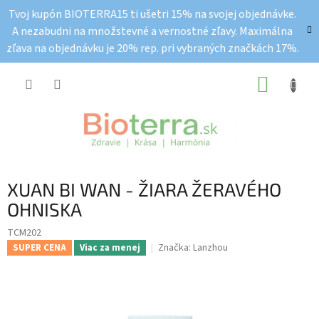
Prejsť
Tvoj kupón BIOTERRA15 ti ušetri 15% na svojej objednávke.
na
A nezabudni na množstevné a vernostné zľavy. Maximálna
obsah
zľava na objednávku je 20% rep. pri vybraných značkách 17%.
NÁKUP
KOŠÍK
XUAN BI WAN - ŽIARA ŽERAVÉHO
OHNISKA
TCM202
Značka:
Lanzhou
SUPER CENA
Viac za menej