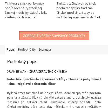
Tinktúra z čínskych byliniek
Tinktúra z čínskych byliniek
podľa receptúry tradičnej
podľa receptúry tradičnej
čínskej medicíny. Zápal v krku,
čínskej medicíny. Stavy po
akútne prechladnutie,
nadmernej konzumácii alkoholu.
nosohltan, chrapot.
Opica.
ZOBRAZIŤ VŠETKY SÚVISIACE PRODUKTY
Popis
Podobné (9)
Diskusia
Podrobný popis
XUAN BI WAN - ŽIARA ŽERAVÉHO OHNISKA
bolestivé opuchnuté začervenalé kĺby - zhoršená pohyblivosť
- dna - zápalové ochorenia kĺbov
Bylinná zmes zameraná na bolesti kĺbov, ktoré sú spojené s pocitom
pálenia a zápalu. Kĺby sú obvykle začervenané a postihnutý uvádza
zlepšenie po aplikácii chladu (ľadovanie, studený obklad). Podľa
čínskej medicíny býva tento stav následkom hromadenia nečistôt v