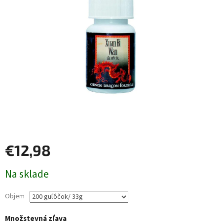
€12,98
Jednotková
Na sklade
cena:
Objem
Množstevná zľava