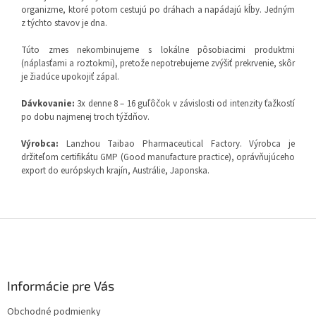
organizme, ktoré potom cestujú po dráhach a napádajú kĺby. Jedným
z týchto stavov je dna.
Túto zmes nekombinujeme s lokálne pôsobiacimi produktmi
(náplasťami a roztokmi), pretože nepotrebujeme zvýšiť prekrvenie, skôr
je žiadúce upokojiť zápal.
Dávkovanie:
3x denne 8 – 16 guľôčok v závislosti od intenzity ťažkostí
po dobu najmenej troch týždňov.
Výrobca:
Lanzhou Taibao Pharmaceutical Factory. Výrobca je
držiteľom certifikátu GMP (Good manufacture practice), oprávňujúceho
export do európskych krajín, Austrálie, Japonska.
Z
á
p
ä
Informácie pre Vás
t
i
Obchodné podmienky