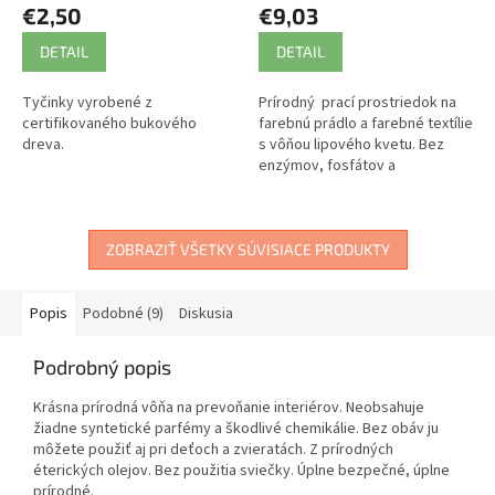
€2,50
€9,03
DETAIL
DETAIL
Tyčinky vyrobené z
Prírodný prací prostriedok na
certifikovaného bukového
farebnú prádlo a farebné textílie
dreva.
s vôňou lipového kvetu. Bez
enzýmov, fosfátov a
syntetických vôní, farbív a
konzervačných látok.
ZOBRAZIŤ VŠETKY SÚVISIACE PRODUKTY
Popis
Podobné (9)
Diskusia
Podrobný popis
Krásna prírodná vôňa na prevoňanie interiérov. Neobsahuje
žiadne syntetické parfémy a škodlivé chemikálie. Bez obáv ju
môžete použiť aj pri deťoch a zvieratách. Z prírodných
éterických olejov. Bez použitia sviečky. Úplne bezpečné, úplne
prírodné.