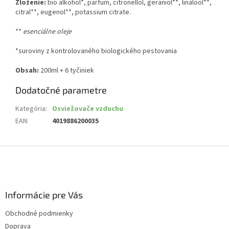
Zloženie:
bio alkohol*, parfum, citronellol, geraniol**, linalool**,
citral**, eugenol**, potassium citrate.
**
esenciálne oleje
*suroviny z kontrolovaného biologického pestovania
Obsah:
200ml + 6 tyčiniek
Dodatočné parametre
Kategória
:
Osviežovače vzduchu
EAN
:
4019886200035
Z
á
p
ä
Informácie pre Vás
t
i
Obchodné podmienky
e
Doprava