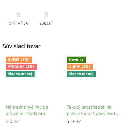
OPÝTAŤ SA
ZDIEĽAŤ
Súvisiaci tovar
SUPER CENA
Novinka
VÝHODNÁ CENA
SUPER CENA
Viac za menej
Viac za menej
Náhradné tyčinky do
Tekutý prostriedok na
difuzéra - Sodasan
pranie Color lipový kvet
Almawin 1,5 l
3 - 7 dní
3 – 5 dní