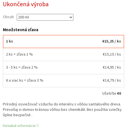
Ukončená výroba
cena:
Obsah
Množstevná zľava
1 ks
€15,25
/ ks
2 ks = zľava 1 %
€15,10
/ ks
3 - 5 ks = zľava 2 %
€14,95
/ ks
6 a viac ks = zľava 3 %
€14,79
/ ks
Ušetríte
€0
Prírodný osviežovač vzduchu do interiéru s vôňou santalového dreva.
Prevoňaj si domov krásnou vôňou bez chemikálií. Bez použitia sviečky.
Úplne bezpečné .
Detailné informácie