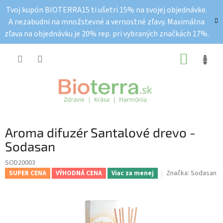
Prejsť
Tvoj kupón BIOTERRA15 ti ušetri 15% na svojej objednávke.
na
A nezabudni na množstevné a vernostné zľavy. Maximálna
obsah
zľava na objednávku je 20% rep. pri vybraných značkách 17%.
NÁKUP
KOŠÍK
Aroma difuzér Santalové drevo -
Sodasan
SOD20003
Značka:
Sodasan
SUPER CENA
VÝHODNÁ CENA
Viac za menej