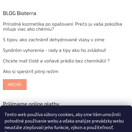
BLOG Bioterra
Prírodná kozmetika po opaľovaní: Prečo ju vaša pokožka
miluje viac ako chémiu?
5 tipov, ako zachrániť dehydrované vlasy v zime
Syndróm vyhorenia - rady a tipy ako ho zvládnuť
Chcete mať čisté a voňavé prádlo bez chemikálií ?
Ako si spestriť pitný režim
ARCHÍV
Prijímame online platby
Tento web používa súbory cookies, aby sme Vám umožnili
pohodlné používanie webu a vďaka analýze prevádzky webu
neustále zlepšovali jeho funkcie, výkon a použiteľnosť.