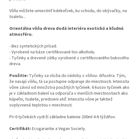
Vôňu môžete umiestniť kdekoľvek, ku vchodu, do obývačky, na
toaletu...
Orientálna vôňa dreva dodá interiéru exotickú a kľudnú
atmosféru.
- Bez syntetických prísad.
- Vyrobené na báze certifikované bio-alkoholu.
- Tyčinky a drevené zátky vyrobené z certifikovaného bukového
dreva.
Použitie:
Tyčinky sa vložia do nádoby s vôňou- difuzéra. Tým,
že nasajú vôňu, tá sa postupne odparuje do miestnosti. Intenzita
vône závisí od množstva použitých tyčiniek. 6 kusov tyčiniek ako
je v základnom balení sa odporúča v menších miestnostiach ako
kúpeľni, toalete, predsieni atď. Intenzita vône je taktiež
ovplyvnená teplotou v miestnosti.
Pri 6 tyčinkách vydrží základne balenie 200ml 4-6 týždňov.
Certifikát:
Ecogarantie a Vegan Society.