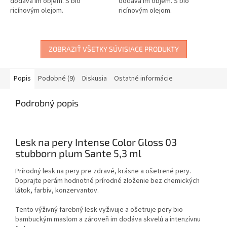
dodáva im objem. S bio
dodáva im objem. S bio
ricínovým olejom.
ricínovým olejom.
ZOBRAZIŤ VŠETKY SÚVISIACE PRODUKTY
Popis
Podobné (9)
Diskusia
Ostatné informácie
Podrobný popis
Lesk na pery Intense Color Gloss 03
stubborn plum Sante 5,3 ml
Prírodný lesk na pery pre zdravé, krásne a ošetrené pery.
Doprajte perám hodnotné prírodné zloženie bez chemických
látok, farbív, konzervantov.
Tento výživný farebný lesk vyživuje a ošetruje pery bio
bambuckým maslom a zároveň im dodáva skvelú a intenzívnu