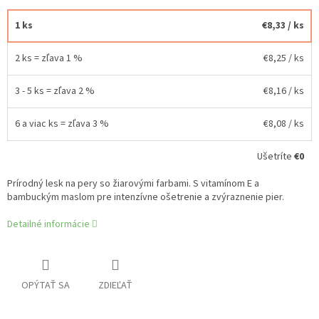
1 ks
€8,33
/ ks
2 ks = zľava 1 %
€8,25
/ ks
3 - 5 ks = zľava 2 %
€8,16
/ ks
6 a viac ks = zľava 3 %
€8,08
/ ks
Ušetríte
€0
Prírodný lesk na pery so žiarovými farbami. S vitamínom E a
bambuckým maslom pre intenzívne ošetrenie a zvýraznenie pier.
Detailné informácie
OPÝTAŤ SA
ZDIEĽAŤ