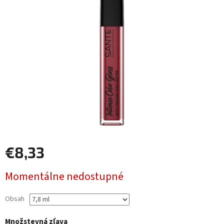
€8,33
Jednotková
Momentálne nedostupné
cena:
Obsah
Množstevná zľava