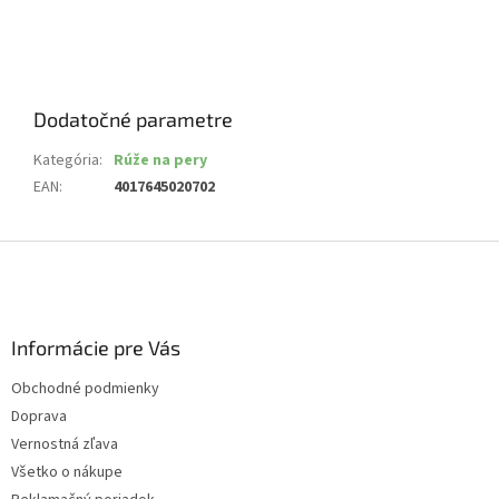
Dodatočné parametre
Kategória
:
Rúže na pery
EAN
:
4017645020702
Z
á
p
ä
Informácie pre Vás
t
i
Obchodné podmienky
e
Doprava
Vernostná zľava
Všetko o nákupe