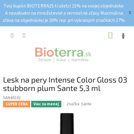
Prejsť
Tvoj kupón BIOTERRA15 ti ušetri 15% na svojej objednávke.
na
A nezabudni na množstevné a vernostné zľavy. Maximálna
obsah
zľava na objednávku je 20% rep. pri vybraných značkách 17%.
NÁKUP
KOŠÍK
Lesk na pery Intense Color Gloss 03
stubborn plum Sante 5,3 ml
SAN40102
Značka:
Sante
SUPER CENA
Viac za menej