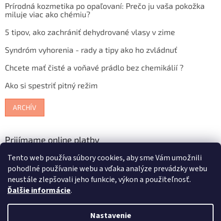
Prírodná kozmetika po opaľovaní: Prečo ju vaša pokožka
miluje viac ako chémiu?
5 tipov, ako zachrániť dehydrované vlasy v zime
Syndróm vyhorenia - rady a tipy ako ho zvládnuť
Chcete mať čisté a voňavé prádlo bez chemikálií ?
Ako si spestriť pitný režim
ARCHÍV
Prijímame online platby
Tento web používa súbory cookies, aby sme Vám umožnili
pohodlné používanie webu a vďaka analýze prevádzky webu
neustále zlepšovali jeho funkcie, výkon a použiteľnosť.
Ďalšie informácie
.
Vytvoril Shoptet
Nastavenie