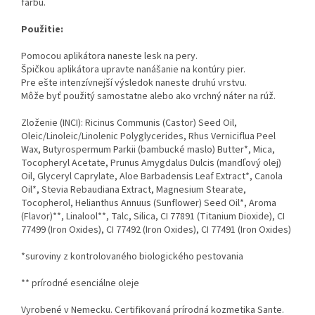
farbu.
Použitie:
Pomocou aplikátora naneste lesk na pery.
Špičkou aplikátora upravte nanášanie na kontúry pier.
Pre ešte intenzívnejší výsledok naneste druhú vrstvu.
Môže byť použitý samostatne alebo ako vrchný náter na rúž.
Zloženie (INCI): Ricinus Communis (Castor) Seed Oil,
Oleic/Linoleic/Linolenic Polyglycerides, Rhus Verniciflua Peel
Wax, Butyrospermum Parkii (bambucké maslo) Butter*, Mica,
Tocopheryl Acetate, Prunus Amygdalus Dulcis (mandľový olej)
Oil, Glyceryl Caprylate, Aloe Barbadensis Leaf Extract*, Canola
Oil*, Stevia Rebaudiana Extract, Magnesium Stearate,
Tocopherol, Helianthus Annuus (Sunflower) Seed Oil*, Aroma
(Flavor)**, Linalool**, Talc, Silica, CI 77891 (Titanium Dioxide), CI
77499 (Iron Oxides), CI 77492 (Iron Oxides), CI 77491 (Iron Oxides)
*suroviny z kontrolovaného biologického pestovania
** prírodné esenciálne oleje
Vyrobené v Nemecku. Certifikovaná prírodná kozmetika Sante.