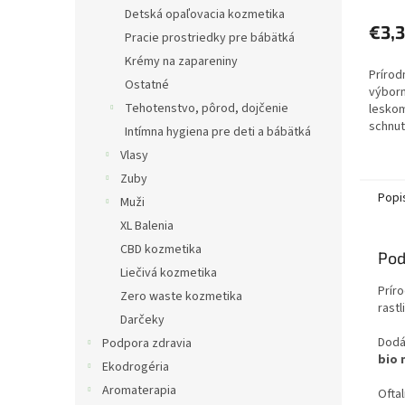
Detská opaľovacia kozmetika
€3,
Pracie prostriedky pre bábätká
Krémy na zapareniny
Prírod
Ostatné
výborn
Tehotenstvo, pôrod, dojčenie
lesko
schnut
Intímna hygiena pre deti a bábätká
20 fre
Vlasy
Zuby
Popi
Muži
XL Balenia
CBD kozmetika
Pod
Liečivá kozmetika
Prír
Zero waste kozmetika
rast
Darčeky
Dodá
Podpora zdravia
bio 
Ekodrogéria
Aromaterapia
Ofta