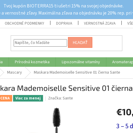
Tvoj kupón BIOTERRA15 ti ušetri 15% na svojej objednávke.
a vernostné zľavy. Maximálna zľava na objednávku je 20% rep. pri
OBCHODNÉ PODMIENKY
DOPRAVA
VERNOSTNÁ ZĽAVA
VŠ
HĽADAŤ
ia
Prírodná kozmetika
Lipozomálne vitamíny
Aromaterap
Mascary
Maskara Mademoiselle Sensitive 01 čierna Sante
ara Mademoiselle Sensitive 01 čierna
Značka:
Sante
 CENA
Viac za menej
€10
Jednotk
3 – 5 
cena: