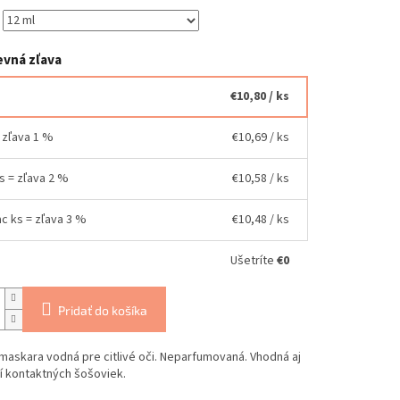
vná zľava
€10,80
/ ks
= zľava 1 %
€10,69
/ ks
ks = zľava 2 %
€10,58
/ ks
ac ks = zľava 3 %
€10,48
/ ks
Ušetríte
€0
Pridať do košíka
maskara vodná pre citlivé oči. Neparfumovaná. Vhodná aj
í kontaktných šošoviek.