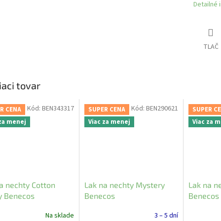
Detailné 
TLAČ
iaci tovar
Kód:
BEN343317
Kód:
BEN290621
R CENA
SUPER CENA
SUPER C
 za menej
Viac za menej
Viac za 
a nechty Cotton
Lak na nechty Mystery
Lak na ne
y Benecos
Benecos
Benecos
Na sklade
3 – 5 dní