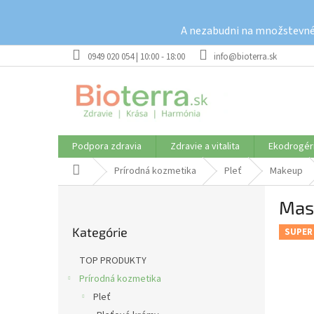
Prejsť
na
A nezabudni na množstevné 
obsah
0949 020 054 | 10:00 - 18:00
info@bioterra.sk
Podpora zdravia
Zdravie a vitalita
Ekodrogér
Domov
Prírodná kozmetika
Pleť
Makeup
B
Mask
o
Preskočiť
č
Kategórie
kategórie
SUPER
n
ý
TOP PRODUKTY
p
Prírodná kozmetika
a
Pleť
n