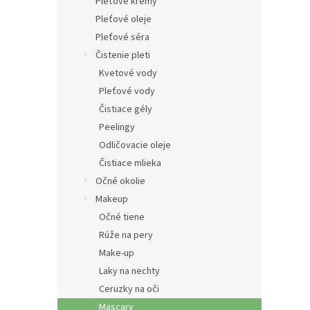
e
Pleťové krémy
l
Pleťové oleje
Pleťové séra
Čistenie pleti
Kvetové vody
Pleťové vody
Čistiace gély
Peelingy
Odličovacie oleje
Čistiace mlieka
Očné okolie
Makeup
Očné tiene
Rúže na pery
Make-up
Laky na nechty
Ceruzky na oči
Mascary