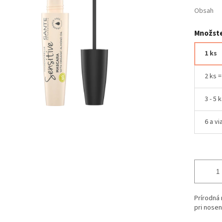
Obsah
Množste
1 ks
2 ks 
3 - 5 
6 a vi
Prírodná 
pri nosen