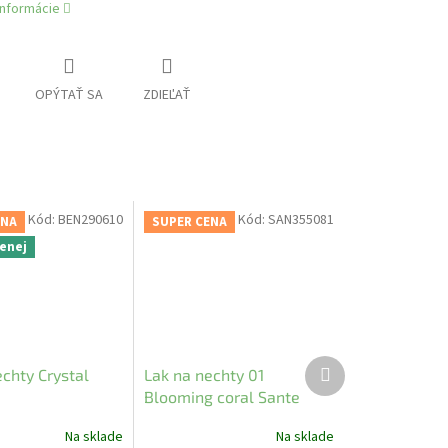
informácie
OPÝTAŤ SA
ZDIEĽAŤ
Kód:
BEN290610
Kód:
SAN355081
ENA
SUPER CENA
menej
Ďalší
chty Crystal
Lak na nechty 01
produkt
Blooming coral Sante
Na sklade
Na sklade