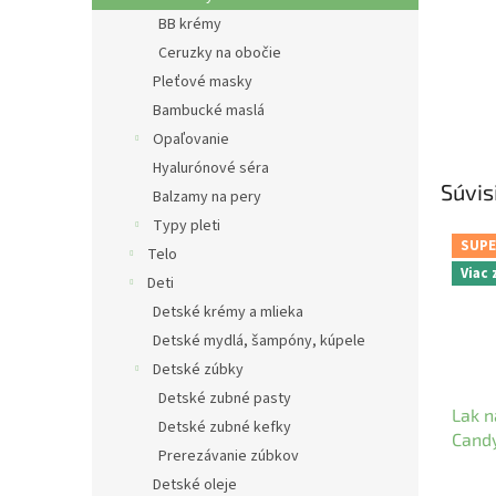
BB krémy
Ceruzky na obočie
Pleťové masky
Bambucké maslá
Opaľovanie
Hyalurónové séra
Súvis
Balzamy na pery
Typy pleti
SUPE
Telo
Viac
Deti
Detské krémy a mlieka
Detské mydlá, šampóny, kúpele
Detské zúbky
Detské zubné pasty
Lak n
Detské zubné kefky
Cand
Prerezávanie zúbkov
Detské oleje