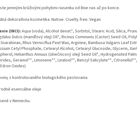
ste jemnými krúživými pohybmi riasenku od línie rias až po konce.
odná dekoratívna kozmetika. Natrue. Cruelty free. Vegan.
enie (INCI):
Aqua (voda), Alcohol denat.*, Sorbitol, Stearic Acid, Silica, Prun
alus Dulcis (mandľový olej) Oil*, Ricinus Communis (Castor) Seed Oil, Polyl
toarabinan, Rhus Verniciflua Peel Wax, Arginine, Bambusa Vulgaris Leaf Extr
ssium Cetyl Phosphate, Cetearyl Alcohol, Cetearyl Glucoside, Glycerin, Xa
pherol, Helianthus Annuus (slnečnicový olej) Seed Oil*, Hydrogenated Palm
rides, Geraniol**, Limonene**, Linalool**, Benzyl Salicylate**, Citronellol**, 
 (Iron Oxides)
oviny z kontrolovaného biologického pestovania
írodné esenciálne oleje
bené v Nemecku.