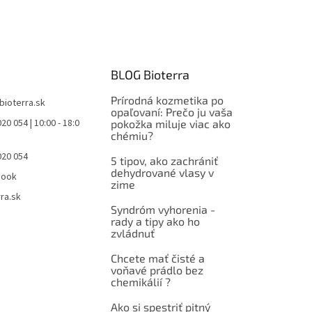
BLOG Bioterra
Prírodná kozmetika po
bioterra.sk
opaľovaní: Prečo ju vaša
20 054 | 10:00 - 18:0
pokožka miluje viac ako
chémiu?
020 054
5 tipov, ako zachrániť
dehydrované vlasy v
book
zime
ra.sk
Syndróm vyhorenia -
rady a tipy ako ho
zvládnuť
Chcete mať čisté a
voňavé prádlo bez
chemikálií ?
Ako si spestriť pitný