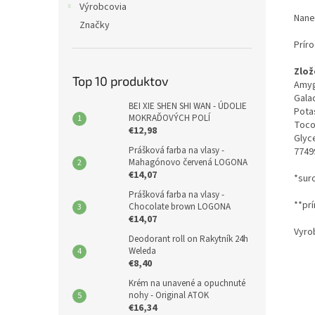
Výrobcovia
Nane
Značky
Prír
Zlož
Top 10 produktov
Amygd
Galac
BEI XIE SHEN SHI WAN - ÚDOLIE
Pota
MOKRAĎOVÝCH POLÍ
Toco
€12,98
Glyce
Prášková farba na vlasy -
77499
Mahagónovo červená LOGONA
€14,07
*sur
Prášková farba na vlasy -
**pr
Chocolate brown LOGONA
€14,07
Vyro
Deodorant roll on Rakytník 24h
Weleda
€8,40
Krém na unavené a opuchnuté
nohy - Original ATOK
€16,34