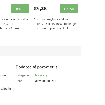
€4,28
DETAIL
DETAIL
cia a ochranná vrstva
Prírodný vegánsky lak na
nechty. Bez
nechty 15 free. 80% zložiek je
látok. 20 free.
prírodného pôvodu. 8 ml.
Dodatočné parametre
odné
Kategória
:
Mascary
EAN
:
4025089085713
. Obsahuje