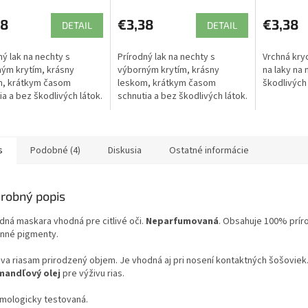
38
€3,38
€3,38
DETAIL
DETAIL
ný lak na nechty s
Prírodný lak na nechty s
Vrchná kry
ým krytím, krásny
výborným krytím, krásny
na laky na 
m, krátkym časom
leskom, krátkym časom
škodlivých 
ia a bez škodlivých látok.
schnutia a bez škodlivých látok.
e.
20 free.
s
Podobné (4)
Diskusia
Ostatné informácie
robný popis
odná maskara vhodná pre citlivé oči.
Neparfumovaná
. Obsahuje 100% prír
linné pigmenty.
va riasam prirodzený objem. Je vhodná aj pri nosení kontaktných šošoviek
mandľový olej
pre výživu rias.
lmologicky testovaná.