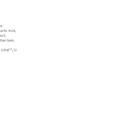
us
actic Acid,
act,
nthan Gum,
Citral**, CI