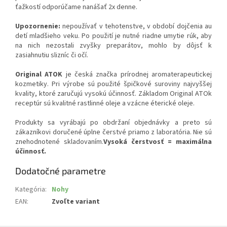
ťažkostí odporúčame nanášať 2x denne.
Upozornenie:
nepoužívať v tehotenstve, v období dojčenia au
detí mladšieho veku. Po použití je nutné riadne umytie rúk, aby
na nich nezostali zvyšky preparátov, mohlo by dôjsť k
zasiahnutiu slizníc či očí.
Original ATOK
je česká značka prírodnej aromaterapeutickej
kozmetiky. Pri výrobe sú použité špičkové suroviny najvyššej
kvality, ktoré zaručujú vysokú účinnosť. Základom Original ATOk
receptúr sú kvalitné rastlinné oleje a vzácne éterické oleje.
Produkty sa vyrábajú po obdržaní objednávky a preto sú
zákazníkovi doručené úplne čerstvé priamo z laboratória. Nie sú
znehodnotené skladovaním.
Vysoká čerstvosť = maximálna
účinnosť.
Dodatočné parametre
Kategória
:
Nohy
EAN
:
Zvoľte variant