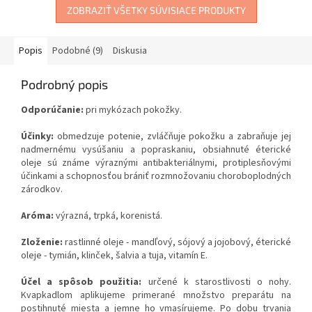
ZOBRAZIŤ VŠETKY SÚVISIACE PRODUKTY
Popis
Podobné (9)
Diskusia
Podrobný popis
Odporúčanie:
pri mykózach pokožky.
Účinky:
obmedzuje potenie, zvláčňuje pokožku a zabraňuje jej
nadmernému vysúšaniu a popraskaniu, obsiahnuté éterické
oleje sú známe výraznými antibakteriálnymi, protiplesňovými
účinkami a schopnosťou brániť rozmnožovaniu choroboplodných
zárodkov.
Aróma:
výrazná, trpká, korenistá.
Zloženie:
rastlinné oleje - mandľový, sójový a jojobový, éterické
oleje - tymián, klinček, šalvia a tuja, vitamín E.
Účel a spôsob použitia:
určené k starostlivosti o nohy.
Kvapkadlom aplikujeme primerané množstvo preparátu na
postihnuté miesta a jemne ho vmasírujeme. Po dobu trvania