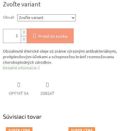
Zvoľte variant
cena:
Obsah
Pridať do košíka
Obsiahnuté éterické oleje sú známe výraznými antibakteriálnymi,
protiplesňovými účinkami a schopnosťou brániť rozmnožovaniu
choroboplodných zárodkov.
Detailné informácie
OPÝTAŤ SA
ZDIEĽAŤ
Súvisiaci tovar
SUPER CENA
SUPER CENA