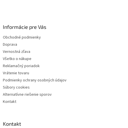
Z
á
p
ä
Informácie pre Vás
t
i
Obchodné podmienky
e
Doprava
Vernostná zľava
Všetko o nákupe
Reklamačný poriadok
Vrátenie tovaru
Podmienky ochrany osobných údajov
Súbory cookies
Alternatívne riešenie sporov
Kontakt
Kontakt