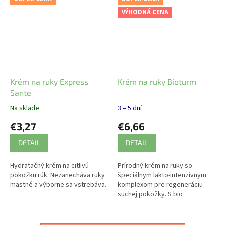
VÝHODNÁ CENA
Krém na ruky Express
Krém na ruky Bioturm
Sante
Na sklade
3 – 5 dní
€3,27
€6,66
DETAIL
DETAIL
Hydratačný krém na citlivú
Prírodný krém na ruky so
pokožku rúk. Nezanecháva ruky
špeciálnym lakto-intenzívnym
mastné a výborne sa vstrebáva.
komplexom pre regeneráciu
suchej pokožky. S bio
slnečnicovým a bio sezamovým
olejom.