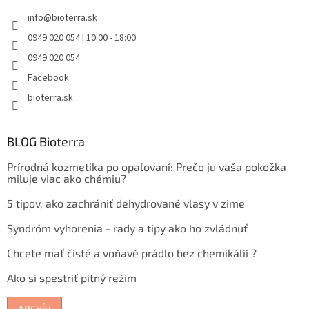
info
@
bioterra.sk
0949 020 054 | 10:00 - 18:00
0949 020 054
Facebook
bioterra.sk
BLOG Bioterra
Prírodná kozmetika po opaľovaní: Prečo ju vaša pokožka
miluje viac ako chémiu?
5 tipov, ako zachrániť dehydrované vlasy v zime
Syndróm vyhorenia - rady a tipy ako ho zvládnuť
Chcete mať čisté a voňavé prádlo bez chemikálií ?
Ako si spestriť pitný režim
ARCHÍV