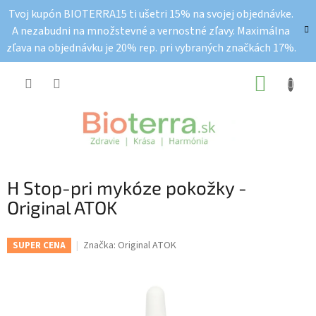
Prejsť
Tvoj kupón BIOTERRA15 ti ušetri 15% na svojej objednávke.
na
A nezabudni na množstevné a vernostné zľavy. Maximálna
obsah
zľava na objednávku je 20% rep. pri vybraných značkách 17%.
NÁKUP
KOŠÍK
H Stop-pri mykóze pokožky -
Original ATOK
Značka:
Original ATOK
SUPER CENA