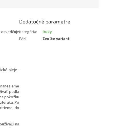
Dodatočné parametre
, osvedčuje
Kategória
:
Ruky
EAN
:
Zvoľte variant
ické oleje -
 nanesieme
ívať podľa
 na pokožku
uteráka. Po
votrieme do
oužívajú na