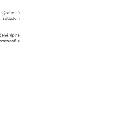
i výrobe sú
ť. Základom
učené úplne
erstvosť =