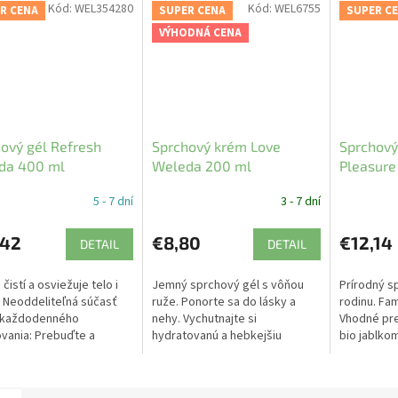
Kód:
WEL354280
Kód:
WEL6755
R CENA
SUPER CENA
SUPER C
VÝHODNÁ CENA
ový gél Refresh
Sprchový krém Love
Sprchový
da 400 ml
Weleda 200 ml
Pleasure
5 - 7 dní
3 - 7 dní
,42
€8,80
€12,14
DETAIL
DETAIL
čistí a osviežuje telo i
Jemný sprchový gél s vôňou
Prírodný s
 Neoddeliteľná súčasť
ruže. Ponorte sa do lásky a
rodinu. Fam
 každodenného
nehy. Vychutnajte si
Vhodné pre
vania: Prebuďte a
hydratovanú a hebkejšiu
bio jablko
te svoje zmysly. So
pokožku.
olejom pre
prírodnými vôňami.
pokožky.