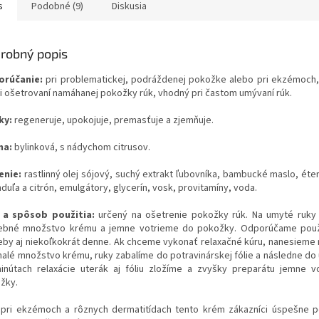
s
Podobné (9)
Diskusia
robný popis
rúčanie:
pri problematickej, podráždenej pokožke alebo pri ekzémoch
ri ošetrovaní namáhanej pokožky rúk, vhodný pri častom umývaní rúk.
ky:
regeneruje, upokojuje, premasťuje a zjemňuje.
ma:
bylinková, s nádychom citrusov.
enie:
rastlinný olej sójový, suchý extrakt ľubovníka, bambucké maslo, éter
duľa a citrón, emulgátory, glycerín, vosk, provitamíny, voda.
 a spôsob použitia:
určený na ošetrenie pokožky rúk. Na umyté ruky
ebné množstvo krému a jemne votrieme do pokožky. Odporúčame použ
eby aj niekoľkokrát denne. Ak chceme vykonať relaxačné kúru, nanesieme
malé množstvo krému, ruky zabalíme do potravinárskej fólie a následne do 
inútach relaxácie uterák aj fóliu zložíme a zvyšky preparátu jemne 
žky.
pri ekzémoch a rôznych dermatitídach tento krém zákazníci úspešne p