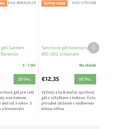
Kód:
BEN316119
Kód:
UTK1508
ENA
SUPER CENA
Ďalší
 gél Garden
Sprchový gél kokosový
produkt
 Benecos
BIO VEG Urtekram
3 - 7 dní
Na sklade
€12,35
DETAIL
DETAIL
prchový gél pre celú
Výživný a hydratačný sprchový
ily size balenie.
gél s výťažkami z kokosu. Čisto
 deti od 3 rokov. S
prírodné zloženie s nádhernou
m a hroznovým
letnou vôňou.
 hydratáciu a výživu