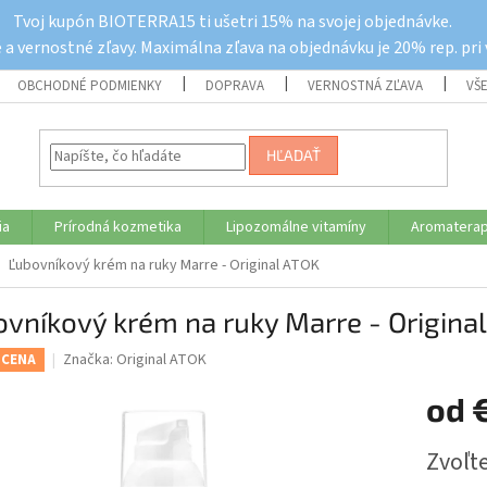
Tvoj kupón BIOTERRA15 ti ušetri 15% na svojej objednávke.
a vernostné zľavy. Maximálna zľava na objednávku je 20% rep. pri
OBCHODNÉ PODMIENKY
DOPRAVA
VERNOSTNÁ ZĽAVA
VŠ
HĽADAŤ
ia
Prírodná kozmetika
Lipozomálne vitamíny
Aromaterap
Ľubovníkový krém na ruky Marre - Original ATOK
vníkový krém na ruky Marre - Origina
Značka:
Original ATOK
 CENA
od
Jednotk
Zvoľte
cena: