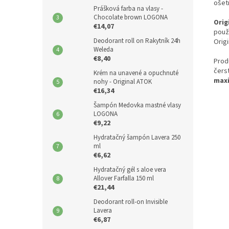
ošet
Prášková farba na vlasy -
Chocolate brown LOGONA
Orig
€14,07
použ
Deodorant roll on Rakytník 24h
Origi
Weleda
€8,40
Prod
čers
Krém na unavené a opuchnuté
maxi
nohy - Original ATOK
€16,34
Šampón Medovka mastné vlasy
LOGONA
€9,22
Hydratačný šampón Lavera 250
ml
€6,62
Hydratačný gél s aloe vera
Allover Farfalla 150 ml
€21,44
Deodorant roll-on Invisible
Lavera
€6,87