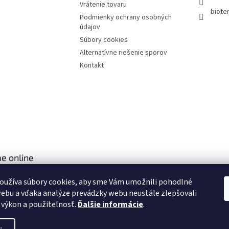
Vrátenie tovaru
bioter
Podmienky ochrany osobných
údajov
Súbory cookies
Alternatívne riešenie sporov
Kontakt
e online
oužíva súbory cookies, aby sme Vám umožnili pohodlné
ebu a vďaka analýze prevádzky webu neustále zlepšovali
, výkon a použiteľnosť.
Ďalšie informácie
.