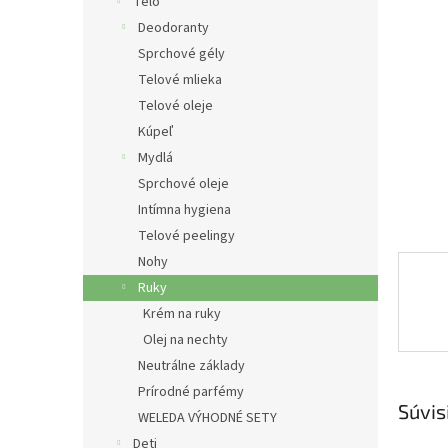
e
Telo
l
Deodoranty
Sprchové gély
Telové mlieka
Telové oleje
Kúpeľ
Mydlá
Sprchové oleje
Intímna hygiena
Telové peelingy
Nohy
Ruky
Krém na ruky
Olej na nechty
Neutrálne základy
Prírodné parfémy
Súvis
WELEDA VÝHODNÉ SETY
Deti