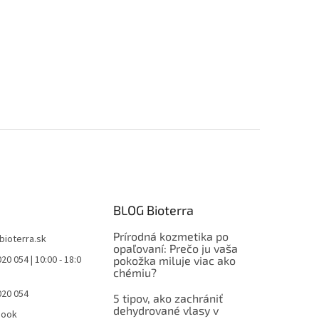
BLOG Bioterra
Prírodná kozmetika po
bioterra.sk
opaľovaní: Prečo ju vaša
20 054 | 10:00 - 18:0
pokožka miluje viac ako
chémiu?
020 054
5 tipov, ako zachrániť
dehydrované vlasy v
book