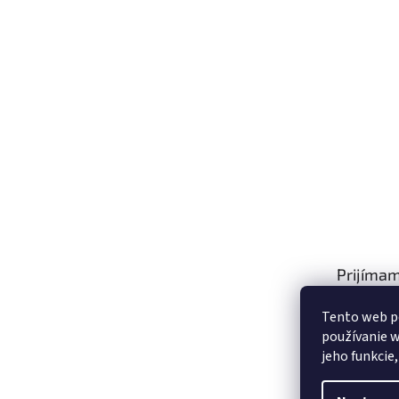
Prijímam
platby
Tento web p
používanie w
jeho funkcie