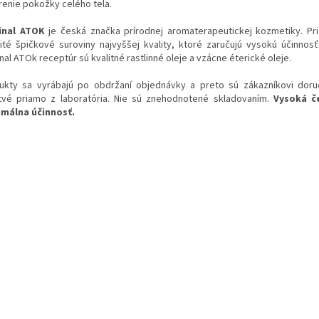
renie pokožky celého tela.
inal ATOK
je česká značka prírodnej aromaterapeutickej kozmetiky. Pr
ité špičkové suroviny najvyššej kvality, ktoré zaručujú vysokú účinnos
nal ATOk receptúr sú kvalitné rastlinné oleje a vzácne éterické oleje.
ukty sa vyrábajú po obdržaní objednávky a preto sú zákazníkovi dor
tvé priamo z laboratória. Nie sú znehodnotené skladovaním.
Vysoká č
málna účinnosť.