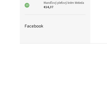
Mandľový pleťový krém Weleda
€14,37
Facebook
Z
á
p
ä
t
i
e