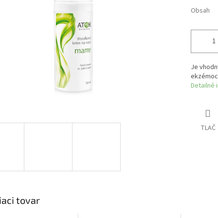
Obsah
Je vhodn
ekzémoc
Detailné 
TLAČ
iaci tovar