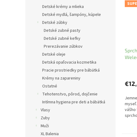
SUPE
Detské krémy a mlieka
Detské mydlá, šampóny, kúpele
Detské zúbky
Detské zubné pasty
Detské zubné kefky
Prerezávanie zúbkov
Sprch
Detské oleje
Wele
Detská opaľovacia kozmetika
Pracie prostriedky pre bábätká
Krémy na zapareniny
€12
Ostatné
Tehotenstvo, pôrod, dojčenie
Jemne 
Intímna hygiena pre deti a bábätká
myseľ.
vášho
Vlasy
sprcho
Zuby
osviež
Muži
100 % 
XL Balenia