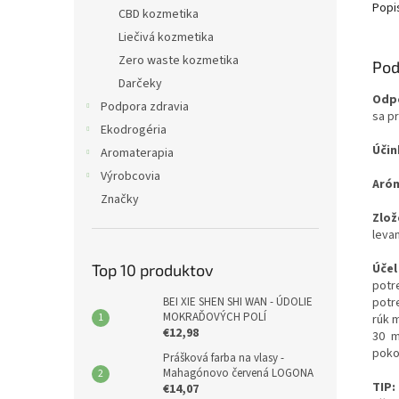
Popi
CBD kozmetika
Liečivá kozmetika
Zero waste kozmetika
Pod
Darčeky
Odpo
Podpora zdravia
sa p
Ekodrogéria
Účin
Aromaterapia
Výrobcovia
Aró
Značky
Zlož
levan
Účel
Top 10 produktov
potr
potr
BEI XIE SHEN SHI WAN - ÚDOLIE
MOKRAĎOVÝCH POLÍ
rúk 
€12,98
30 m
poko
Prášková farba na vlasy -
Mahagónovo červená LOGONA
TIP:
€14,07