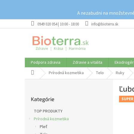
Prejsť
na
A nezabudni na množstevné 
obsah
0949 020 054 | 10:00 - 18:00
info@bioterra.sk
Podpora zdravia
Zdravie a vitalita
Ekodrogér
Domov
Prírodná kozmetika
Telo
Ruky
B
Ľubo
o
Preskočiť
č
Kategórie
kategórie
SUPER
n
ý
TOP PRODUKTY
p
Prírodná kozmetika
a
Pleť
n