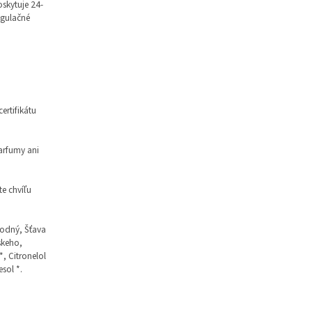
oskytuje 24-
egulačné
ertifikátu
arfumy ani
e chvíľu
 sodný, Šťava
skeho,
, Citronelol
esol *.