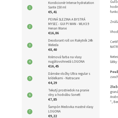
Guľôč
Kondicionér Intense hydratation
hodin
Sante 150 ml
funkc
€5,41
PEVNÁ SLEZINA A BYSTRÁ
Znáša
MYSEĽ - GUI PI WAN - WLH3.9
Henan Wanxi
Vhod
€16,86
Deodorant roll on Rakytník 24h
Certi
Weleda
NATRU
€8,40
Netes
Krémová farba na vlasy
látky
nugátovohnedá LOGONA
€16,45
Použ
Dámske vložky Ultra regular s
zasch
krídelkami - Natracare
€4,29
Zlož
Tekutý prostriedok na pranie
graná
vlny a hodvábu Sonett
Arabs
€7,85
*, Be
Šampón Medovka mastné vlasy
LOGONA
€9,22