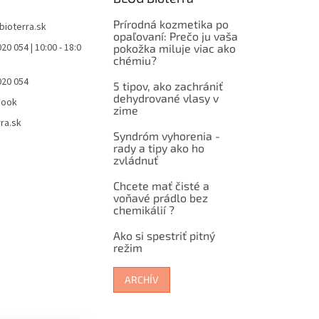
Prírodná kozmetika po
bioterra.sk
opaľovaní: Prečo ju vaša
20 054 | 10:00 - 18:0
pokožka miluje viac ako
chémiu?
020 054
5 tipov, ako zachrániť
dehydrované vlasy v
book
zime
ra.sk
Syndróm vyhorenia -
rady a tipy ako ho
zvládnuť
Chcete mať čisté a
voňavé prádlo bez
chemikálií ?
Ako si spestriť pitný
režim
ARCHÍV