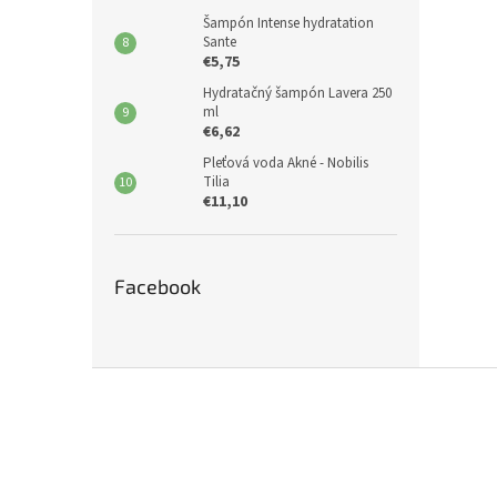
Šampón Intense hydratation
Sante
€5,75
Hydratačný šampón Lavera 250
ml
€6,62
Pleťová voda Akné - Nobilis
Tilia
€11,10
Facebook
Z
á
p
ä
t