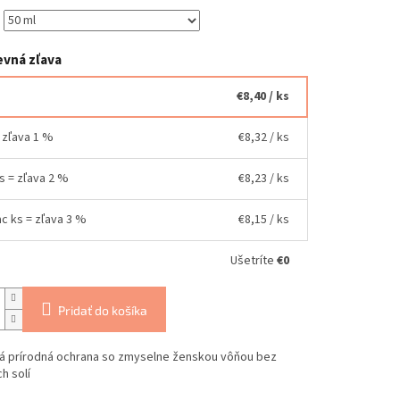
vná zľava
€8,40
/ ks
= zľava 1 %
€8,32
/ ks
ks = zľava 2 %
€8,23
/ ks
ac ks = zľava 3 %
€8,15
/ ks
Ušetríte
€0
Pridať do košíka
vá prírodná ochrana so zmyselne ženskou vôňou bez
h solí