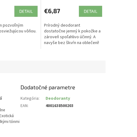
€6,87
DETAIL
DETAIL
ym pozvoľným
Prírodný deodorant
osviežujúcou vôňou.
dostatočne jemný k pokožke a
zároveň spoľahlivo účinný. A
navyše bez škvŕn na oblečení!
Dodatočné parametre
í
Kategória
:
Deodoranty
EAN
:
4001638500203
lne
Exotická
dkými tónmi