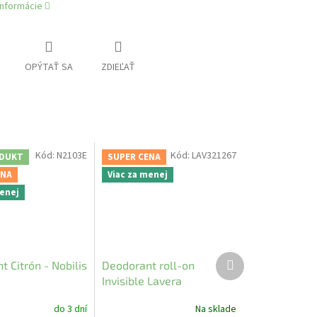
informácie
OPÝTAŤ SA
ZDIEĽAŤ
Kód:
N2103E
Kód:
LAV321267
DUKT
SUPER CENA
ENA
Viac za menej
menej
Ďalší
 Citrón - Nobilis
Deodorant roll-on
produkt
Invisible Lavera
do 3 dní
Na sklade