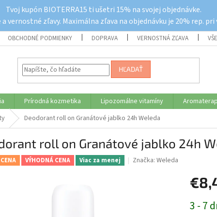
Tvoj kupón BIOTERRA15 ti ušetri 15% na svojej objednávke.
a vernostné zľavy. Maximálna zľava na objednávku je 20% rep. pri
OBCHODNÉ PODMIENKY
DOPRAVA
VERNOSTNÁ ZĽAVA
VŠ
HĽADAŤ
ia
Prírodná kozmetika
Lipozomálne vitamíny
Aromaterap
ty
Deodorant roll on Granátové jablko 24h Weleda
orant roll on Granátové jablko 24h 
Značka:
Weleda
 CENA
VÝHODNÁ CENA
Viac za menej
€8,
Jednotk
3 - 7 d
cena: