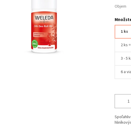
Objem
Množste
1 ks
2 ks 
3 - 5 
6 a vi
Spoľahli
hliníkovýc