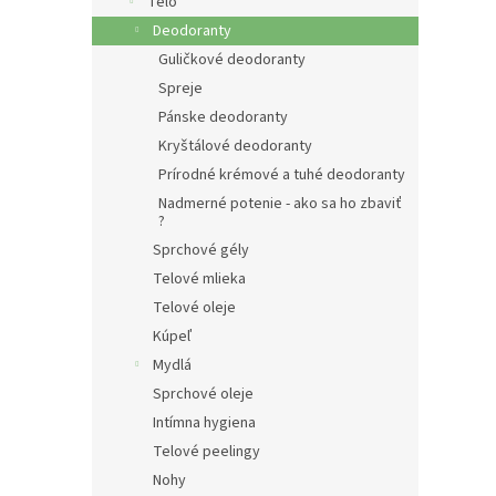
e
Telo
l
Deodoranty
Guličkové deodoranty
Spreje
Pánske deodoranty
Kryštálové deodoranty
Prírodné krémové a tuhé deodoranty
Nadmerné potenie - ako sa ho zbaviť
?
Sprchové gély
Telové mlieka
Telové oleje
Kúpeľ
Mydlá
Sprchové oleje
Intímna hygiena
Telové peelingy
Nohy