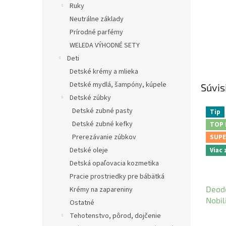
Ruky
Neutrálne základy
Prírodné parfémy
WELEDA VÝHODNÉ SETY
Deti
Detské krémy a mlieka
Detské mydlá, šampóny, kúpele
Súvis
Detské zúbky
Detské zubné pasty
Tip
Detské zubné kefky
TOP
Prerezávanie zúbkov
SUPE
Detské oleje
Viac
Detská opaľovacia kozmetika
Pracie prostriedky pre bábätká
Deodo
Krémy na zapareniny
Nobili
Ostatné
Tehotenstvo, pôrod, dojčenie