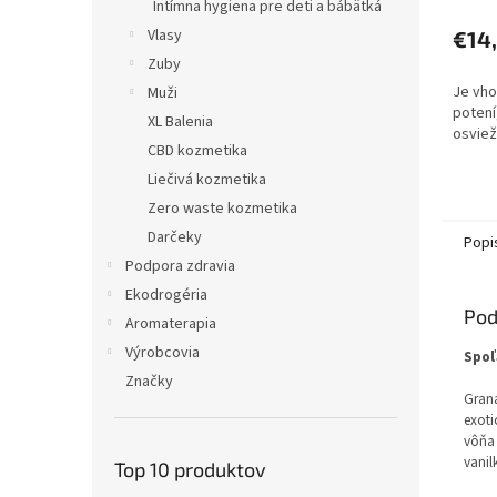
Intímna hygiena pre deti a bábätká
Vlasy
€14
Zuby
Je vh
Muži
potení
XL Balenia
osviež
CBD kozmetika
Liečivá kozmetika
Zero waste kozmetika
Darčeky
Popi
Podpora zdravia
Ekodrogéria
Pod
Aromaterapia
Výrobcovia
Spoľ
Značky
Graná
exoti
vôňa 
vanil
Top 10 produktov