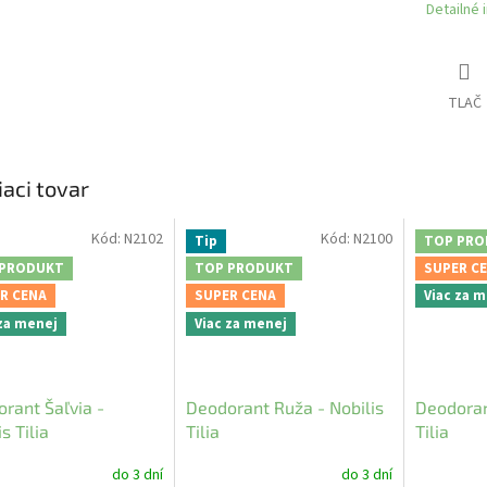
Detailné 
TLAČ
iaci tovar
Kód:
N2102
Kód:
N2100
Tip
TOP PRO
 PRODUKT
TOP PRODUKT
SUPER C
R CENA
SUPER CENA
Viac za 
 za menej
Viac za menej
rant Šaľvia -
Deodorant Ruža - Nobilis
Deodorant
s Tilia
Tilia
Tilia
do 3 dní
do 3 dní