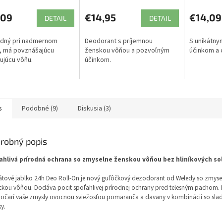
,09
€14,95
€14,09
DETAIL
DETAIL
odný pri nadmernom
Deodorant s príjemnou
S unikátn
, má povznášajúcu
ženskou vôňou a pozvoľným
účinkom a 
ujúcu vôňu.
účinkom.
s
Podobné (9)
Diskusia (3)
robný popis
ahlivá prírodná ochrana so zmyselne ženskou vôňou bez hliníkových sol
tové jablko 24h Deo Roll-On je nový guľôčkový dezodorant od Weledy so zmyse
ckou vôňou. Dodáva pocit spoľahlivej prírodnej ochrany pred telesným pachom. 
očarí vaše zmysly ovocnou sviežosťou pomaranča a davany v kombinácii so sla
ky.