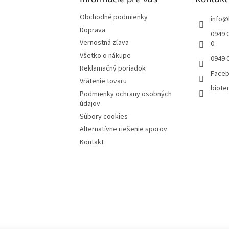
Obchodné podmienky
info
@
Doprava
0949 0
Vernostná zľava
0
Všetko o nákupe
0949 
Reklamačný poriadok
Face
Vrátenie tovaru
bioter
Podmienky ochrany osobných
údajov
Súbory cookies
Alternatívne riešenie sporov
Kontakt