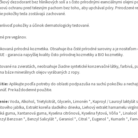
kový dezodorant bez hliníkových solí a s čisto prírodnými esenciálnymi olejmi p
ovú ochranu pred telesným pachom bez toho, aby upchával póry. Prirodzené r
ie pokožky teda zostávajú zachované.
nlivosť pokožky a účinok dermatologicky testované.
né pre vegánov.
fikovaná prírodná kozmetika. Obsahuje iba čisté prírodné suroviny a je nositeľom c
E - garancia najvyššej kvality čisto prírodnej kozmetiky a BIO kozmetiky.
tované na zvieratách, neobsahuje žiadne syntetické konzervačné látky, farbivá, p
 na báze minerálnych olejov vyrábaných z ropy.
itie:
Aplikujte podľa potreby do oblasti podpazušia na suchú pokožku a nechajt
núť. Pre každodenné použitie.
enie:
Voda, Alkohol, Trietylcitrát, Glycerín, Limonén *, Kaproyl / Lauroyl laktylát
tového jablka, Extrakt koreňa sladkého drievka, Liehový extrakt hamamelu virgín
ká guma, Xantanová guma, Kyselina citrónová, Kyselina fytová, Vôňa *, Linalool *
nzyl Benzoan *, Benzyl Salicylát *, Geraniol *, Citral *, Eugenol *, Kumarín *, Farn