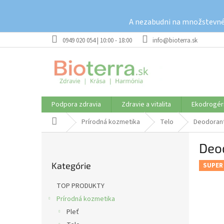
Prejsť
na
A nezabudni na množstevné 
obsah
0949 020 054 | 10:00 - 18:00
info@bioterra.sk
Podpora zdravia
Zdravie a vitalita
Ekodrogér
Domov
Prírodná kozmetika
Telo
Deodoran
B
Deod
o
Preskočiť
č
Kategórie
kategórie
SUPER
n
ý
TOP PRODUKTY
p
Prírodná kozmetika
a
Pleť
n