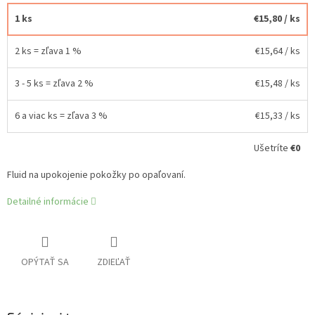
1 ks
€15,80
/ ks
2 ks = zľava 1 %
€15,64
/ ks
3 - 5 ks = zľava 2 %
€15,48
/ ks
6 a viac ks = zľava 3 %
€15,33
/ ks
Ušetríte
€0
Fluid na upokojenie pokožky po opaľovaní.
Detailné informácie
OPÝTAŤ SA
ZDIEĽAŤ