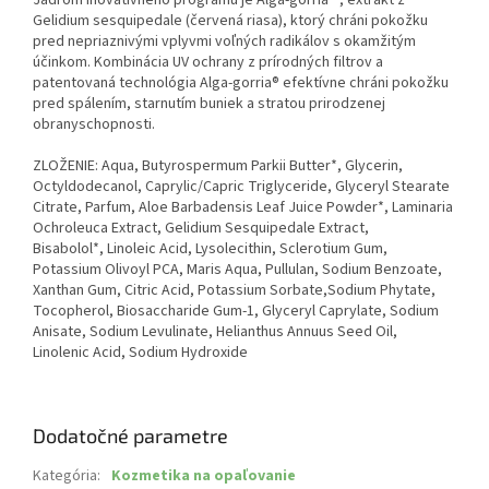
Gelidium sesquipedale (červená riasa), ktorý chráni pokožku
pred nepriaznivými vplyvmi voľných radikálov s okamžitým
účinkom. Kombinácia UV ochrany z prírodných filtrov a
patentovaná technológia Alga-gorria® efektívne chráni pokožku
pred spálením, starnutím buniek a stratou prirodzenej
obranyschopnosti.
ZLOŽENIE: Aqua, Butyrospermum Parkii Butter*, Glycerin,
Octyldodecanol, Caprylic/Capric Triglyceride, Glyceryl Stearate
Citrate, Parfum, Aloe Barbadensis Leaf Juice Powder*, Laminaria
Ochroleuca Extract, Gelidium Sesquipedale Extract,
Bisabolol*, Linoleic Acid, Lysolecithin, Sclerotium Gum,
Potassium Olivoyl PCA, Maris Aqua, Pullulan, Sodium Benzoate,
Xanthan Gum, Citric Acid, Potassium Sorbate,Sodium Phytate,
Tocopherol, Biosaccharide Gum-1, Glyceryl Caprylate, Sodium
Anisate, Sodium Levulinate, Helianthus Annuus Seed Oil,
Linolenic Acid, Sodium Hydroxide
Dodatočné parametre
Kategória
:
Kozmetika na opaľovanie