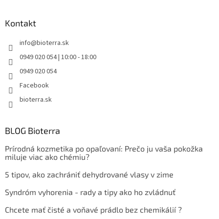
Kontakt
info
@
bioterra.sk
0949 020 054 | 10:00 - 18:00
0949 020 054
Facebook
bioterra.sk
BLOG Bioterra
Prírodná kozmetika po opaľovaní: Prečo ju vaša pokožka
miluje viac ako chémiu?
5 tipov, ako zachrániť dehydrované vlasy v zime
Syndróm vyhorenia - rady a tipy ako ho zvládnuť
Chcete mať čisté a voňavé prádlo bez chemikálií ?