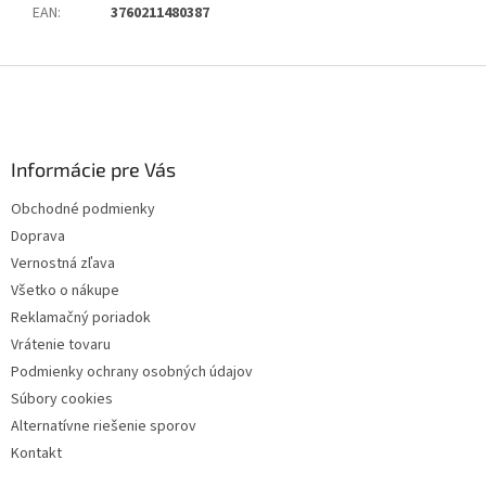
EAN
:
3760211480387
Z
á
p
ä
Informácie pre Vás
t
i
Obchodné podmienky
e
Doprava
Vernostná zľava
Všetko o nákupe
Reklamačný poriadok
Vrátenie tovaru
Podmienky ochrany osobných údajov
Súbory cookies
Alternatívne riešenie sporov
Kontakt