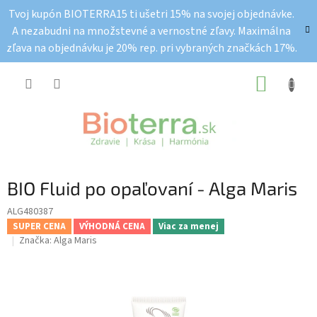
Prejsť
Tvoj kupón BIOTERRA15 ti ušetri 15% na svojej objednávke.
na
A nezabudni na množstevné a vernostné zľavy. Maximálna
obsah
zľava na objednávku je 20% rep. pri vybraných značkách 17%.
NÁKUP
KOŠÍK
BIO Fluid po opaľovaní - Alga Maris
ALG480387
SUPER CENA
VÝHODNÁ CENA
Viac za menej
Značka:
Alga Maris