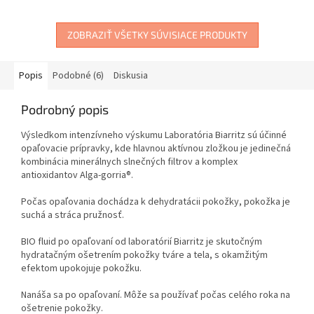
ZOBRAZIŤ VŠETKY SÚVISIACE PRODUKTY
Popis
Podobné (6)
Diskusia
Podrobný popis
Výsledkom intenzívneho výskumu Laboratória Biarritz sú účinné
opaľovacie prípravky, kde hlavnou aktívnou zložkou je jedinečná
kombinácia minerálnych slnečných filtrov a komplex
antioxidantov Alga-gorria®.
Počas opaľovania dochádza k dehydratácii pokožky, pokožka je
suchá a stráca pružnosť.
BIO fluid po opaľovaní od laboratórií Biarritz je skutočným
hydratačným ošetrením pokožky tváre a tela, s okamžitým
efektom upokojuje pokožku.
Nanáša sa po opaľovaní. Môže sa používať počas celého roka na
ošetrenie pokožky.