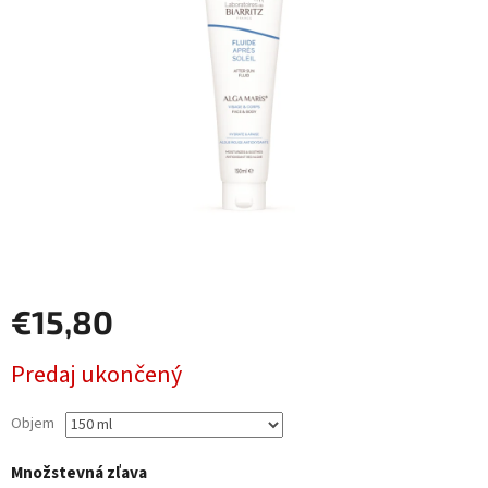
€15,80
Jednotková
Predaj ukončený
cena:
Objem
Množstevná zľava