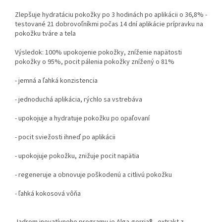
Zlepšuje hydratáciu pokožky po 3 hodinách po aplikácii o 36,8% -
testované 21 dobrovoľníkmi počas 14 dní aplikácie prípravku na
pokožku tváre a tela
Výsledok: 100% upokojenie pokožky, zníženie napätosti
pokožky o 95%, pocit pálenia pokožky znížený o 81%
- jemná a ľahká konzistencia
- jednoduchá aplikácia, rýchlo sa vstrebáva
- upokojuje a hydratuje pokožku po opaľovaní
- pocit sviežosti ihneď po aplikácii
- upokojuje pokožku, znižuje pocit napätia
- regeneruje a obnovuje poškodenú a citlivú pokožku
- ľahká kokosová vôňa
Jadrom inovatívneho programu je Alga-gorria® , extrakt z