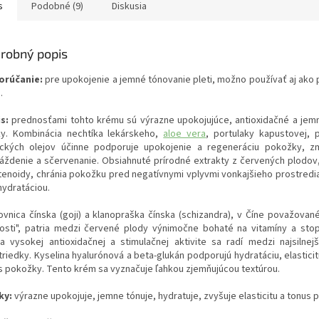
s
Podobné (9)
Diskusia
robný popis
orúčanie:
pre upokojenie a jemné tónovanie pleti, možno používať aj ako
.
s:
prednosťami tohto krému sú výrazne upokojujúce, antioxidačné a jem
ky. Kombinácia nechtíka lekárskeho,
aloe vera
, portulaky kapustovej, 
ických olejov účinne podporuje upokojenie a regeneráciu pokožky, zm
áždenie a sčervenanie. Obsiahnuté prírodné extrakty z červených plodov
tenoidy, chránia pokožku pred negatívnymi vplyvmi vonkajšieho prostredia
hydratáciou.
ovnica čínska (goji) a klanopraška čínska (schizandra), v Číne považované
osti", patria medzi červené plody výnimočne bohaté na vitamíny a sto
a vysokej antioxidačnej a stimulačnej aktivite sa radí medzi najsilnejš
triedky. Kyselina hyalurónová a beta-glukán podporujú hydratáciu, elastici
s pokožky. Tento krém sa vyznačuje ľahkou zjemňujúcou textúrou.
ky:
výrazne upokojuje, jemne tónuje, hydratuje, zvyšuje elasticitu a tonus