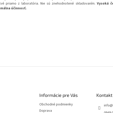
tvé priamo z laboratória. Nie sú znehodnotené skladovaním.
Vysoká č
málna účinnosť.
Informácie pre Vás
Kontakt
Obchodné podmienky
info
@
Doprava
0949 0