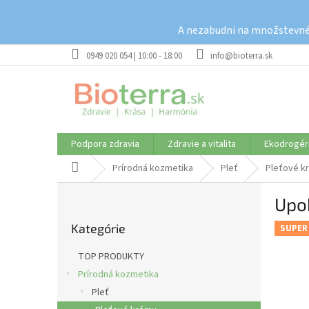
Prejsť
na
A nezabudni na množstevné 
obsah
0949 020 054 | 10:00 - 18:00
info@bioterra.sk
Podpora zdravia
Zdravie a vitalita
Ekodrogér
Domov
Prírodná kozmetika
Pleť
Pleťové k
B
Upok
o
Preskočiť
č
Kategórie
kategórie
SUPER
n
ý
TOP PRODUKTY
p
Prírodná kozmetika
a
Pleť
n