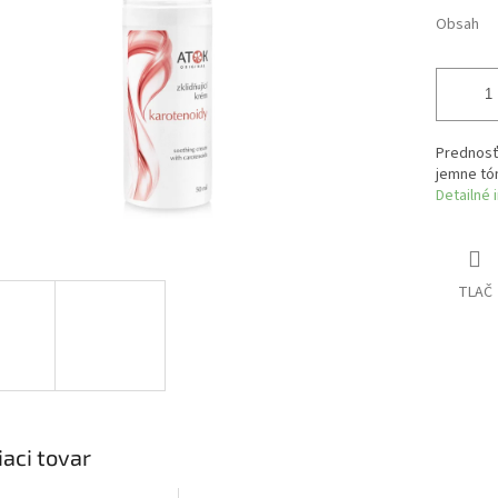
Obsah
Prednosť
jemne tón
Detailné 
TLAČ
iaci tovar