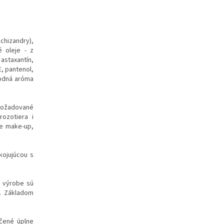
chizandry),
é oleje - z
 astaxantín,
E, pantenol,
rodná aróma
 Požadované
ozotiera i
re make-up,
ojujúcou s
i výrobe sú
ť. Základom
učené úplne