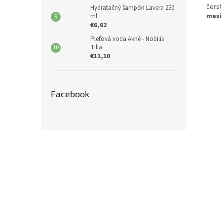
čers
Hydratačný šampón Lavera 250
maxi
ml
€6,62
Pleťová voda Akné - Nobilis
Tilia
€11,10
Facebook
Z
á
p
ä
t
i
e