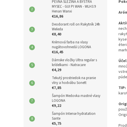
Pok
PEVNÁ SLEZINA A BYSTRÁ
MYSEĽ - GUI PI WAN - WLH3.9
Henan Wanxi
Aró
€16,86
Aktí
Deodorant roll on Rakytník 24h
nech
Weleda
raky
€8,40
kysel
Krémová farba na vlasy
éter
nugátovohnedá LOGONA
marh
€16,45
Dámske vložky Ultra regular s
Účel
krídelkami - Natracare
množ
€4,29
vstr
púde
Tekutý prostriedok na pranie
vlny a hodvábu Sonett
TIP
€7,85
karo
Šampón Medovka mastné vlasy
LOGONA
Orig
€9,22
použ
Šampón Intense hydratation
Origi
Sante
€5,75
Prod