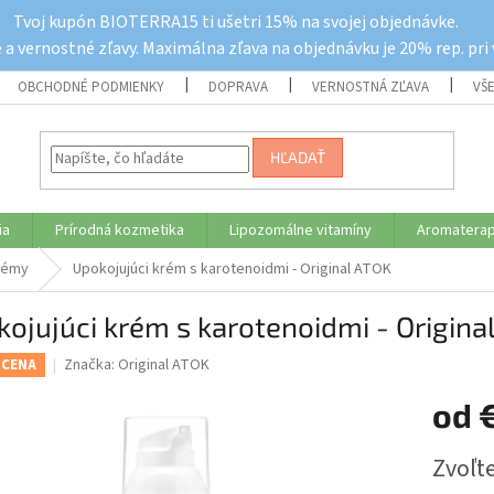
Tvoj kupón BIOTERRA15 ti ušetri 15% na svojej objednávke.
a vernostné zľavy. Maximálna zľava na objednávku je 20% rep. pri
OBCHODNÉ PODMIENKY
DOPRAVA
VERNOSTNÁ ZĽAVA
VŠ
HĽADAŤ
ia
Prírodná kozmetika
Lipozomálne vitamíny
Aromaterap
rémy
Upokojujúci krém s karotenoidmi - Original ATOK
ojujúci krém s karotenoidmi - Origina
Značka:
Original ATOK
 CENA
od
Jednotk
Zvoľte
cena: