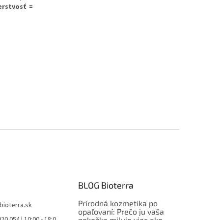
erstvosť =
BLOG Bioterra
Prírodná kozmetika po
bioterra.sk
opaľovaní: Prečo ju vaša
20 054 | 10:00 - 18:0
pokožka miluje viac ako