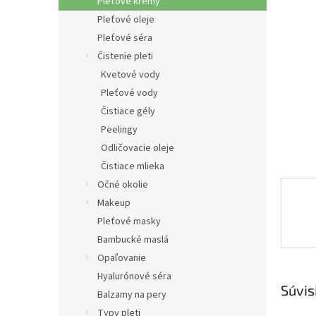
e
Pleťové krémy
l
Pleťové oleje
Pleťové séra
Čistenie pleti
Kvetové vody
Pleťové vody
Čistiace gély
Peelingy
Odličovacie oleje
Čistiace mlieka
Očné okolie
Makeup
Pleťové masky
Bambucké maslá
Opaľovanie
Hyalurónové séra
Súvis
Balzamy na pery
Typy pleti