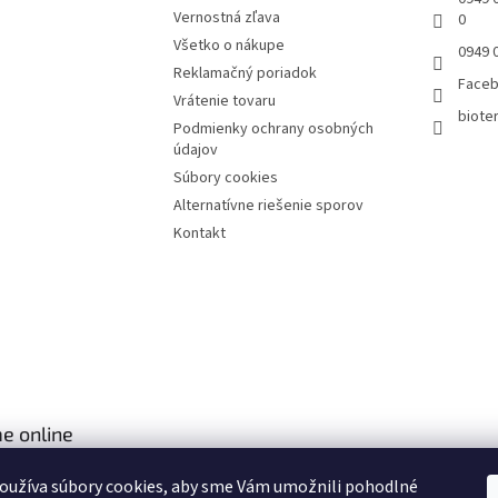
Vernostná zľava
0
Všetko o nákupe
0949 
Reklamačný poriadok
Face
Vrátenie tovaru
bioter
Podmienky ochrany osobných
údajov
Súbory cookies
Alternatívne riešenie sporov
Kontakt
e online
oužíva súbory cookies, aby sme Vám umožnili pohodlné