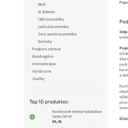
Popi
Muži
XL Balenia
CBD kozmetika
Pod
Liečivá kozmetika
Odp
Zero waste kozmetika
krém
Darčeky
Popi
Podpora zdravia
účin
Ekodrogéria
éter
Aromaterapia
podr
karo
Výrobcovia
a de
Značky
Kust
mlad
Vďak
Top 10 produktov
pros
tonu
Kondicionér Intense hydratation
Sante 150 ml
Účin
€5,41