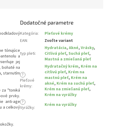
Dodatočné parametre
 podkladový
Kategória
:
Pleťové krémy
EAN
:
Zvoľte variant
Hydratácia
,
Akné
,
Vrásky
,
ne tónujúce
typ pleti
:
Citlivá pleť
,
Suchá pleť
,
pantenolu a
Mastná a zmiešaná pleť
ierňuje jej
Hydratačný krém
,
Krém na
, bohaté na
citlivú pleť
,
Krém na
, starnutím
?
mastnú pleť
,
Krém na
Pleťové
akné
,
Krém na suchú pleť
,
krémy
:
Krém na zmiešanú pleť
,
 za "toniká
Krém na vyrážky
pové prvky.
ie anti-age
?
Krém na vyrážky
tu a celkový
Vyrážky
:
 pokožky.