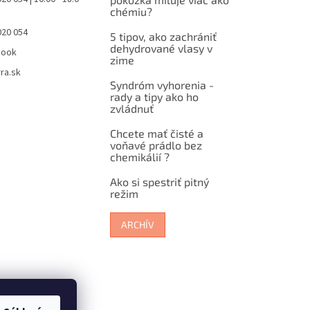
chémiu?
020 054
5 tipov, ako zachrániť
dehydrované vlasy v
book
zime
ra.sk
Syndróm vyhorenia -
rady a tipy ako ho
zvládnuť
Chcete mať čisté a
voňavé prádlo bez
chemikálií ?
Ako si spestriť pitný
režim
ARCHÍV