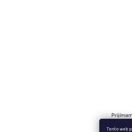
Prijímam
platby
Tento web p