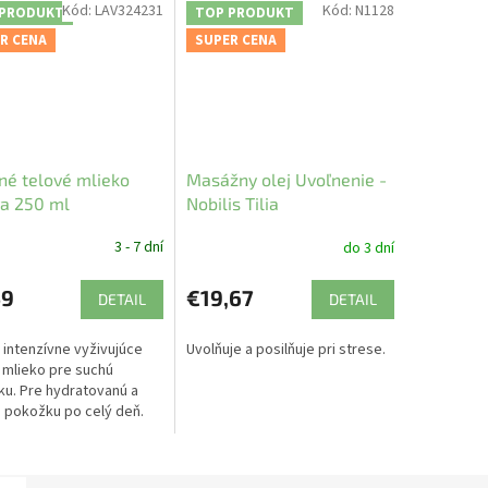
Kód:
LAV324231
Kód:
N1128
 PRODUKT
TOP PRODUKT
R CENA
SUPER CENA
né telové mlieko
Masážny olej Uvoľnenie -
a 250 ml
Nobilis Tilia
3 - 7 dní
do 3 dní
59
€19,67
DETAIL
DETAIL
 intenzívne vyživujúce
Uvolňuje a posilňuje pri strese.
 mlieko pre suchú
u. Pre hydratovanú a
 pokožku po celý deň.