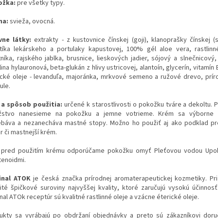
ožka:
pre všetky typy.
ma:
svieža, ovocná.
vne látky:
extrakty - z kustovnice čínskej (goji), klanoprašky čínskej (s
tíka lekárskeho a portulaky kapustovej, 100% gél aloe vera, rastlinn
tníka, rajského jablka, brusnice, lieskových jadier, sójový a slnečnicový,
ina hylauronová, beta-glukán z hlivy ustricovej, alantoín, glycerín, vitamín 
ické oleje - levanduľa, majoránka, mrkvové semeno a ružové drevo, prí
ule.
 a spôsob použitia:
určené k starostlivosti o pokožku tváre a dekoltu.
stvo nanesieme na pokožku a jemne votrieme. Krém sa výborne r
ebáva a nezanecháva mastné stopy. Možno ho použiť aj ako podklad p
r či mastnejší krém.
:
pred použitím krému odporúčame pokožku omyť Pleťovou vodou Upok
tenoidmi.
inal ATOK
je česká značka prírodnej aromaterapeutickej kozmetiky. Pr
ité špičkové suroviny najvyššej kvality, ktoré zaručujú vysokú účinnos
nal ATOk receptúr sú kvalitné rastlinné oleje a vzácne éterické oleje.
ukty sa vyrábajú po obdržaní objednávky a preto sú zákazníkovi dor