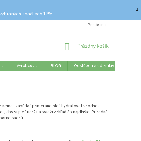
 vybraných značkách 17%.
ETKO O NÁKUPE
REKLAMAČNÝ PORIADOK
Prihlásenie
VRÁTENIE TOVARU
NÁKUPNÝ
Prázdny košík
KOŠÍK
ia
Výrobcovia
BLOG
Odstúpenie od zmluvy
Značk
ste nemali zabúdať primerane pleť hydratovať vhodnou
, aby si pleť udržala svieži vzhľad čo najdlhšie. Prírodná
ýborne sadnú.