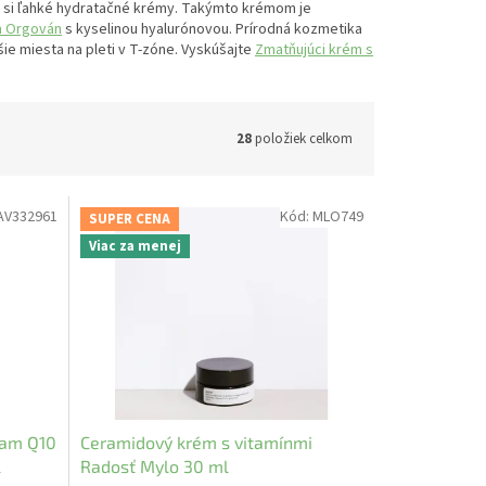
jte si ľahké hydratačné krémy. Takýmto krémom je
m Orgován
s kyselinou hyalurónovou. Prírodná kozmetika
ie miesta na pleti v T-zóne. Vyskúšajte
Zmatňujúci krém s
28
položiek celkom
AV332961
Kód:
MLO749
SUPER CENA
Viac za menej
kam Q10
Ceramidový krém s vitamínmi
l
Radosť Mylo 30 ml