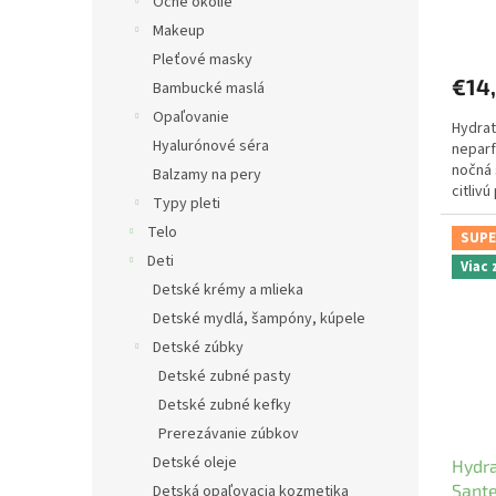
Očné okolie
o
v
Makeup
Pleťové masky
€14
Bambucké maslá
Opaľovanie
Hydrat
Hyalurónové séra
neparf
nočná 
Balzamy na pery
citliv
Typy pleti
Telo
SUPE
Deti
Viac
Detské krémy a mlieka
Detské mydlá, šampóny, kúpele
Detské zúbky
Detské zubné pasty
Detské zubné kefky
Prerezávanie zúbkov
Detské oleje
Hydra
Sante
Detská opaľovacia kozmetika