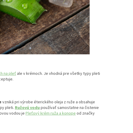
h na pleť
ale v krémoch. Je vhodná pre všetky typy pleti
ceptuje.
e
vzniká pri výrobe éterického oleja z ruže a obsahuje
y pleti.
Ružovú vodu
používať samostatne na čistenie
užovou vodou je
Pleťový krém ruža a konope
od značky