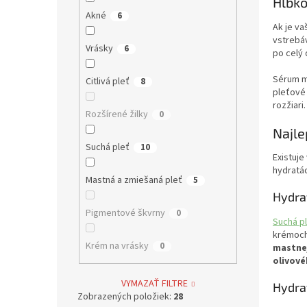
Hĺbko
Akné
6
Ak je va
vstrebá
Vrásky
6
po celý
Sérum mô
Citlivá pleť
8
pleťové
rozžiari.
Rozšírené žilky
0
Najle
Suchá pleť
10
Existuje
hydratác
Mastná a zmiešaná pleť
5
Hydrat
Pigmentové škvrny
0
Suchá p
krémoch,
Krém na vrásky
0
mastnej
olivové
VYMAZAŤ FILTRE
Hydrat
Zobrazených položiek:
28