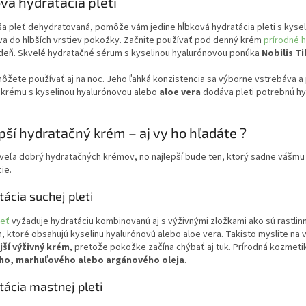
vá hydratácia pleti
ša pleť dehydratovaná, pomôže vám jedine hĺbková hydratácia pleti s kysel
va do hlbších vrstiev pokožky. Začnite používať pod denný krém
prírodné 
 deň. Skvelé hydratačné sérum s kyselinou hyalurónovou ponúka
Nobilis Ti
žete používať aj na noc. Jeho ľahká konzistencia sa výborne vstrebáva a
 krému s kyselinou hyalurónovou alebo
aloe vera
dodáva pleti potrebnú hyd
pší hydratačný krém – aj vy ho hľadáte ?
 veľa dobrý hydratačných krémov, no najlepší bude ten, ktorý sadne vášmu 
ie.
ácia suchej pleti
leť
vyžaduje hydratáciu kombinovanú aj s výživnými zložkami ako sú rastlin
 ktoré obsahujú kyselinu hyalurónovú alebo aloe vera. Takisto myslite na v
ší výživný krém
, pretože pokožke začína chýbať aj tuk. Prírodná kozmet
ho, marhuľového alebo argánového oleja
.
ácia mastnej pleti