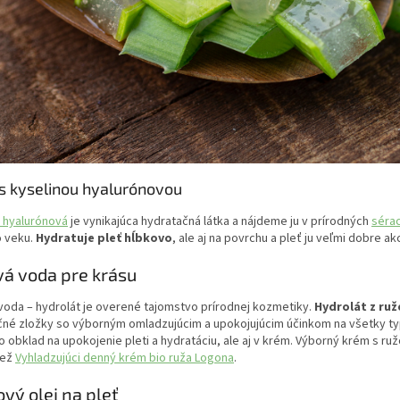
s kyselinou hyalurónovou
a hyalurónová
je vynikajúca hydratačná látka a nájdeme ju v prírodných
sérac
 veku.
Hydratuje pleť hĺbkovo
, ale aj na povrchu a pleť ju veľmi dobre ak
á voda pre krásu
voda – hydrolát je overené tajomstvo prírodnej kozmetiky.
Hydrolát z ruž
čné zložky so výborným omladzujúcim a upokojujúcim účinkom na všetky typ
ko obklad na upokojenie pleti a hydratáciu, ale aj v krém. Výborný krém s r
iež
Vyhladzujúci denný krém bio ruža Logona
.
ový olej na pleť