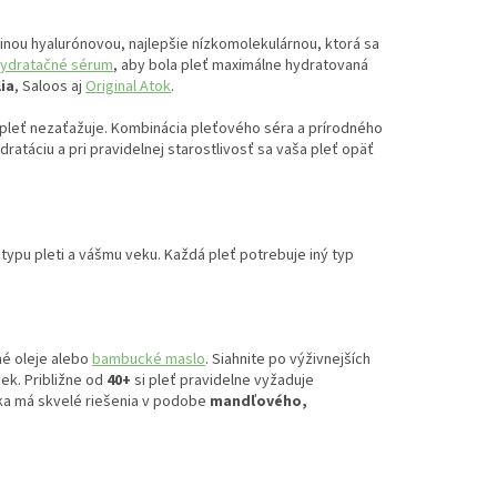
inou hyalurónovou, najlepšie nízkomolekulárnou, ktorá sa
hydratačné sérum
, aby bola pleť maximálne hydratovaná
lia
, Saloos aj
Original Atok
.
 pleť nezaťažuje. Kombinácia pleťového séra a prírodného
ratáciu a pri pravidelnej starostlivosť sa vaša pleť opäť
typu pleti a vášmu veku. Každá pleť potrebuje iný typ
né oleje alebo
bambucké maslo
. Siahnite po výživnejších
ek. Približne od
40+
si pleť pravidelne vyžaduje
ika má skvelé riešenia v podobe
mandľového,