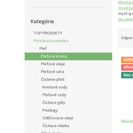
Mastná 
Osviežu
myslí aj
Preskočiť
bio zel
Kategórie
kategórie
R
TOP PRODUKTY
a
Odpor
Prírodná kozmetika
d
Pleť
e
V
n
Pleťové krémy
SUPE
ý
i
Pleťové oleje
VÝHO
p
e
Pleťové séra
Viac
i
p
Čistenie pleti
s
r
Kvetové vody
p
o
Pleťové vody
r
d
o
u
Čistiace gély
d
k
Peelingy
u
t
Odličovacie oleje
Mand
k
o
Čistiace mlieka
t
v