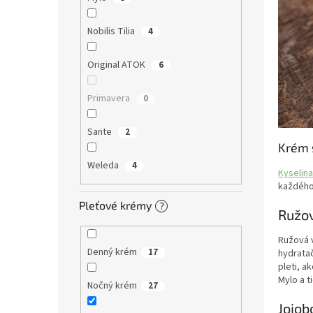
Nobilis Tilia
4
Original ATOK
6
Primavera
0
Sante
2
Krém 
Weleda
4
Kyselin
každého
Pleťové krémy
?
Ružov
Ružová 
Denný krém
17
hydrata
pleti, a
Mylo a t
Nočný krém
27
Jojob