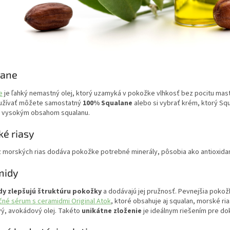
lane
e
je ľahký nemastný olej, ktorý uzamyká v pokožke vlhkosť bez pocitu mas
oužívať môžete samostatný
100% Squalane
alebo si vybrať krém, ktorý Sq
s vysokým obsahom squalanu.
é riasy
z morských rias dodáva pokožke potrebné minerály, pôsobia ako antioxidant
midy
y zlepšujú štruktúru pokožky
a dodávajú jej pružnosť. Pevnejšia pokožk
čné sérum s ceramidmi Original Atok
, ktoré obsahuje aj squalan, morské ri
ý, avokádový olej. Takéto
unikátne zloženie
je ideálnym riešením pre dok