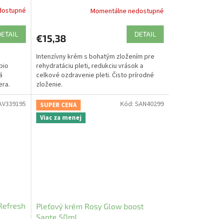
dostupné
Momentálne nedostupné
DETAIL
DETAIL
€15,38
Intenzívny krém s bohatým zložením pre
bio
rehydratáciu pleti, redukciu vrások a
á
celkové ozdravenie pleti. Čisto prírodné
era.
zloženie.
AV339195
Kód:
SAN40299
SUPER CENA
Viac za menej
Refresh
Pleťový krém Rosy Glow boost
Sante 50ml