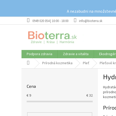
Prejsť
na
A nezabudni na množstevné 
obsah
0949 020 054 | 10:00 - 18:00
info@bioterra.sk
Podpora zdravia
Zdravie a vitalita
Ekodrogér
Domov
Prírodná kozmetika
Pleť
Pleťové k
B
Hyd
o
č
Cena
Hydratác
n
prírodn
ý
€
9
€
32
kozmetik
p
a
Príro
n