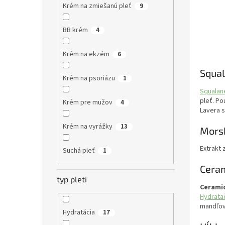
Krém na zmiešanú pleť
9
BB krém
4
Krém na ekzém
6
Squa
Krém na psoriázu
1
Squalan
pleť. P
Krém pre mužov
4
Lavera 
Krém na vyrážky
13
Morsk
Extrakt 
Suchá pleť
1
Cera
typ pleti
Ceramid
Hydrata
mandľov
Hydratácia
17