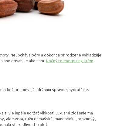
tnoty. Neupcháva póry a dokonca prirodzene vyhladzuje
ualane obsahuje ako napr.
Nočný re-energizing krém
 a tiež prispievajú udržaniu správnej hydratácie.
a si vie lepšie udržať vlhkosť. Luxusné zloženie má
asy, aloe vera, ružu damašskú, mandarinku, hroznový,
onalú starostlivosť o pleť.