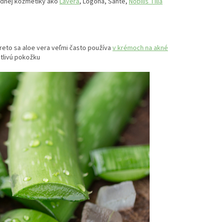
rodnej kozmetiky ako
Lavera
, Logona, Sante,
Nobilis Tilia
Preto sa aloe vera veľmi často používa
v krémoch na akné
itlivú pokožku