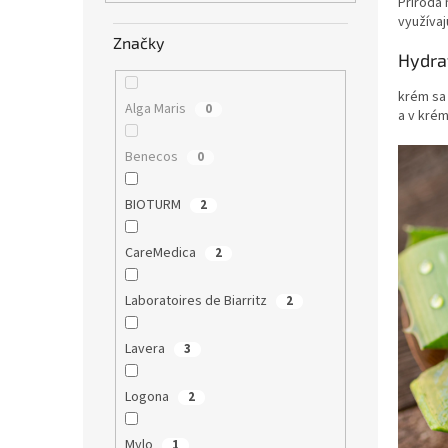
e
Príroda 
využívaj
l
Značky
Hydra
krém sa 
Alga Maris
0
a v krém
Benecos
0
BIOTURM
2
CareMedica
2
Laboratoires de Biarritz
2
Lavera
3
Logona
2
Mylo
1