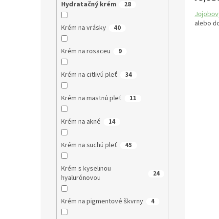
Hydratačný krém
28
Jojobový
alebo d
Krém na vrásky
40
Krém na rosaceu
9
Krém na citlivú pleť
34
Krém na mastnú pleť
11
Krém na akné
14
Krém na suchú pleť
45
Krém s kyselinou
24
hyalurónovou
Krém na pigmentové škvrny
4