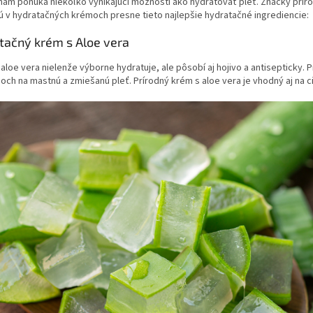
nám ponúka niekoľko vynikajúci možností ako hydratovať pleť. Značky prí
ú v hydratačných krémoch presne tieto najlepšie hydratačné ingrediencie:
tačný krém s Aloe vera
aloe vera nielenže výborne hydratuje, ale pôsobí aj hojivo a antisepticky. 
och na mastnú a zmiešanú pleť. Prírodný krém s aloe vera je vhodný aj na c