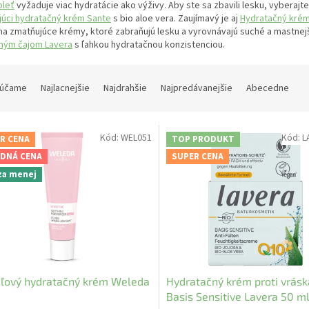
pleť
vyžaduje viac hydratácie ako výživy. Aby ste sa zbavili lesku, vybera
júci hydratačný krém Sante
s bio aloe vera. Zaujímavý je aj
Hydratačný kré
 na zmatňujúce krémy, ktoré zabraňujú lesku a vyrovnávajú suché a mastnejš
eným čajom Lavera
s ľahkou hydratačnou konzistenciou.
účame
Najlacnejšie
Najdrahšie
Najpredávanejšie
Abecedne
Kód:
WEL051
Kód:
L
R CENA
TOP PRODUKT
DNÁ CENA
SUPER CENA
 za menej
ľový hydratačný krém Weleda
Hydratačný krém proti vrás
Basis Sensitive Lavera 50 m