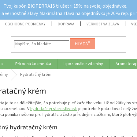
Tvoj kupón BIOTERRA15 ti ušetri 15% na svojej objednávke.
a vernostné zľavy. Maximálna zľava na objednávku je 20% rep. pri
OBCHODNÉ PODMIENKY
DOPRAVA
VERNOSTNÁ ZĽAVA
VŠ
HĽADAŤ
ia
Prírodná kozmetika
Lipozomálne vitamíny
Aromaterap
rémy
Hydratačný krém
ratačný krém
ia je to najdôležitejšie, čo potrebuje pleť každého veku. Už od 20tky by 
ou kozmetikou. V
hydratačnej starostlivosti
je potrebné pokračovať celý život
a ponúka riešenie pre hydratáciu čisto prírodnými zložkami, ktoré pleti v
dný hydratačný krém