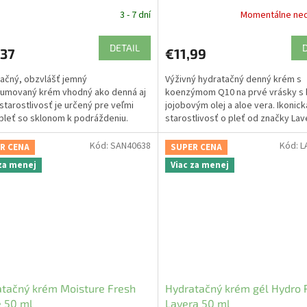
3 - 7 dní
Momentálne ne
DETAIL
,37
€11,99
ačný, obzvlášť jemný
Výživný hydratačný denný krém s
umovaný krém vhodný ako denná aj
koenzýmom Q10 na prvé vrásky s 
starostlivosť je určený pre veľmi
jojobovým olej a aloe vera. Ikonick
ú pleť so sklonom k podráždeniu.
starostlivosť o pleť od značky Lav
Kód:
SAN40638
Kód:
L
R CENA
SUPER CENA
 za menej
Viac za menej
tačný krém Moisture Fresh
Hydratačný krém gél Hydro 
 50 ml
Lavera 50 ml