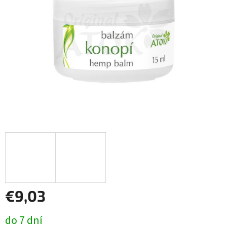
€9,03
Jednotková
do 7 dní
cena: