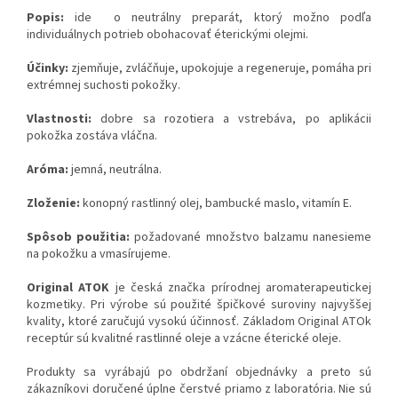
Popis:
ide
o neutrálny preparát, ktorý možno podľa
individuálnych potrieb obohacovať éterickými olejmi.
Účinky:
zjemňuje, zvláčňuje, upokojuje a regeneruje, pomáha pri
extrémnej suchosti pokožky.
Vlastnosti:
dobre sa rozotiera a vstrebáva, po aplikácii
pokožka zostáva vláčna.
Aróma:
jemná, neutrálna.
Zloženie:
konopný rastlinný olej, bambucké maslo, vitamín E.
Spôsob použitia:
požadované množstvo balzamu nanesieme
na pokožku a vmasírujeme.
Original ATOK
je česká značka prírodnej aromaterapeutickej
kozmetiky. Pri výrobe sú použité špičkové suroviny najvyššej
kvality, ktoré zaručujú vysokú účinnosť. Základom Original ATOk
receptúr sú kvalitné rastlinné oleje a vzácne éterické oleje.
Produkty sa vyrábajú po obdržaní objednávky a preto sú
zákazníkovi doručené úplne čerstvé priamo z laboratória. Nie sú