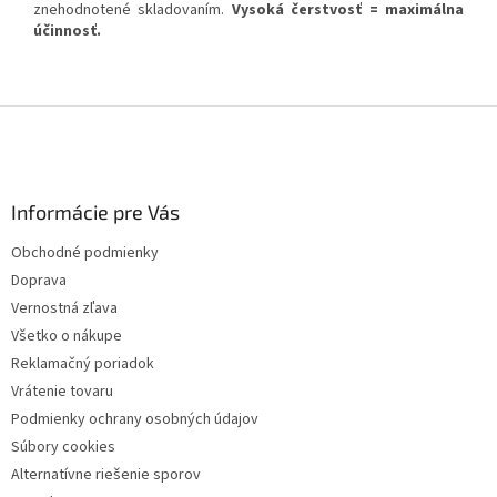
znehodnotené skladovaním.
Vysoká čerstvosť = maximálna
účinnosť.
Z
á
p
ä
Informácie pre Vás
t
i
Obchodné podmienky
e
Doprava
Vernostná zľava
Všetko o nákupe
Reklamačný poriadok
Vrátenie tovaru
Podmienky ochrany osobných údajov
Súbory cookies
Alternatívne riešenie sporov