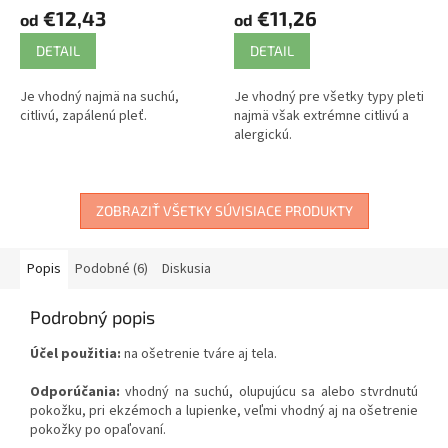
€12,43
€11,26
od
od
DETAIL
DETAIL
Je vhodný najmä na suchú,
Je vhodný pre všetky typy pleti
citlivú, zapálenú pleť.
najmä však extrémne citlivú a
alergickú.
ZOBRAZIŤ VŠETKY SÚVISIACE PRODUKTY
Popis
Podobné (6)
Diskusia
Podrobný popis
Účel použitia:
na ošetrenie tváre aj tela.
Odporúčania:
vhodný na suchú, olupujúcu sa alebo stvrdnutú
pokožku, pri ekzémoch a lupienke, veľmi vhodný aj na ošetrenie
pokožky po opaľovaní.