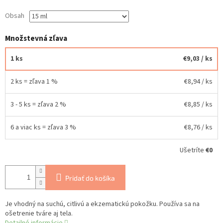
Obsah
Množstevná zľava
1 ks
€9,03
/ ks
2 ks = zľava 1 %
€8,94
/ ks
3 - 5 ks = zľava 2 %
€8,85
/ ks
6 a viac ks = zľava 3 %
€8,76
/ ks
Ušetríte
€0
Pridať do košíka
Je vhodný na suchú, citlivú a ekzematickú pokožku. Používa sa na
ošetrenie tváre aj tela.
Detailné informácie