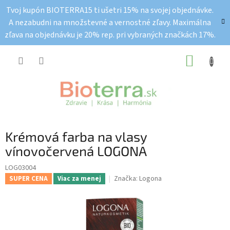
Prejsť
Tvoj kupón BIOTERRA15 ti ušetri 15% na svojej objednávke.
na
A nezabudni na množstevné a vernostné zľavy. Maximálna
obsah
zľava na objednávku je 20% rep. pri vybraných značkách 17%.
NÁKUP
KOŠÍK
Krémová farba na vlasy
vínovočervená LOGONA
LOG03004
Značka:
Logona
SUPER CENA
Viac za menej