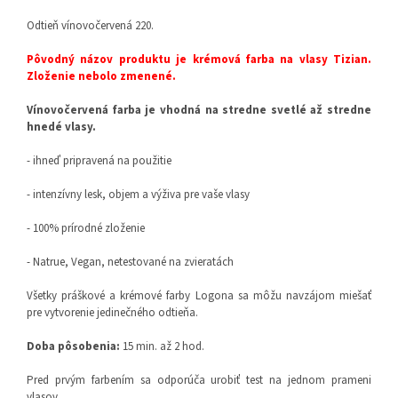
Odtieň vínovočervená 220.
Pôvodný názov produktu je krémová farba na vlasy Tizian.
Zloženie nebolo zmenené.
Vínovočervená farba je vhodná na stredne svetlé až stredne
hnedé vlasy.
- ihneď pripravená na použitie
- intenzívny lesk, objem a výživa pre vaše vlasy
- 100% prírodné zloženie
- Natrue, Vegan, netestované na zvieratách
Všetky práškové a krémové farby Logona sa môžu navzájom miešať
pre vytvorenie jedinečného odtieňa.
Doba pôsobenia:
15 min. až 2 hod.
Pred prvým farbením sa odporúča urobiť test na jednom prameni
vlasov.