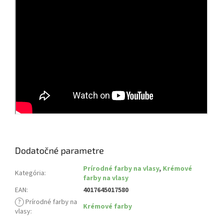
Dodatočné parametre
Prírodné farby na vlasy
,
Krémové
Kategória
:
farby na vlasy
EAN
:
4017645017580
?
Prírodné farby na
Krémové farby
vlasy
: