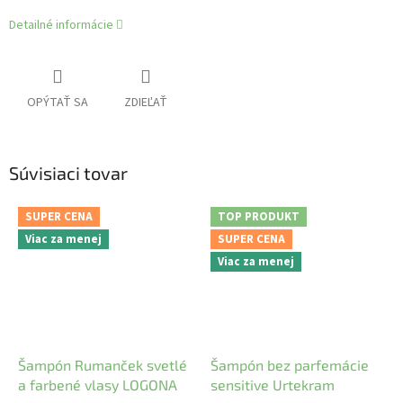
Detailné informácie
OPÝTAŤ SA
ZDIEĽAŤ
Súvisiaci tovar
SUPER CENA
TOP PRODUKT
Viac za menej
SUPER CENA
Viac za menej
Šampón Rumanček svetlé
Šampón bez parfemácie
a farbené vlasy LOGONA
sensitive Urtekram