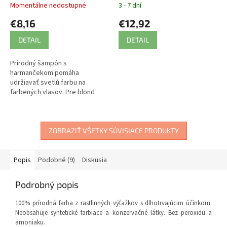
Momentálne nedostupné
3 - 7 dní
€8,16
€12,92
DETAIL
DETAIL
Prírodný šampón s
harmančekom pomáha
udržiavať svetlú farbu na
farbených vlasov. Pre blond
farbené vlasy.
ZOBRAZIŤ VŠETKY SÚVISIACE PRODUKTY
Popis
Podobné (9)
Diskusia
Podrobný popis
100% prírodná farba z rastlinných výťažkov s dlhotrvajúcim účinkom.
Neobsahuje syntetické farbiace a konzervačné látky. Bez peroxidu a
amoniaku.