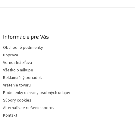
Z
á
p
ä
Informácie pre Vás
t
i
Obchodné podmienky
e
Doprava
Vernostná zľava
Všetko o nákupe
Reklamačný poriadok
Vrátenie tovaru
Podmienky ochrany osobných údajov
Súbory cookies
Alternatívne riešenie sporov
Kontakt