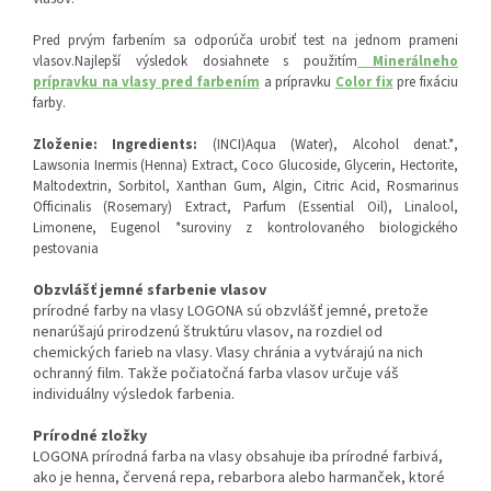
Pred prvým farbením sa odporúča urobiť test na jednom prameni
vlasov.Najlepší výsledok dosiahnete s použitím
Minerálneho
prípravku na vlasy pred farbením
a prípravku
Color fix
pre fixáciu
farby.
Zloženie: Ingredients:
(INCI)Aqua (Water), Alcohol denat.*,
Lawsonia Inermis (Henna) Extract, Coco Glucoside, Glycerin, Hectorite,
Maltodextrin, Sorbitol, Xanthan Gum, Algin, Citric Acid, Rosmarinus
Officinalis (Rosemary) Extract, Parfum (Essential Oil), Linalool,
Limonene, Eugenol *suroviny z kontrolovaného biologického
pestovania
Obzvlášť jemné sfarbenie vlasov
prírodné farby na vlasy LOGONA sú obzvlášť jemné, pretože
nenarúšajú prirodzenú štruktúru vlasov, na rozdiel od
chemických farieb na vlasy. Vlasy chránia a vytvárajú na nich
ochranný film. Takže počiatočná farba vlasov určuje váš
individuálny výsledok farbenia.
Prírodné zložky
LOGONA prírodná farba na vlasy obsahuje iba prírodné farbivá,
ako je henna, červená repa, rebarbora alebo harmanček, ktoré