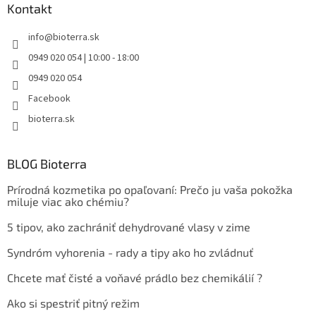
Kontakt
info
@
bioterra.sk
0949 020 054 | 10:00 - 18:00
0949 020 054
Facebook
bioterra.sk
BLOG Bioterra
Prírodná kozmetika po opaľovaní: Prečo ju vaša pokožka
miluje viac ako chémiu?
5 tipov, ako zachrániť dehydrované vlasy v zime
Syndróm vyhorenia - rady a tipy ako ho zvládnuť
Chcete mať čisté a voňavé prádlo bez chemikálií ?
Ako si spestriť pitný režim