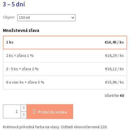
3 – 5 dní
cena:
Objem
Množstevná zľava
1 ks
€16,45
/ ks
2 ks = zľava 1 %
€16,29
/ ks
3 - 5 ks = zľava 2 %
€16,12
/ ks
6 a viac ks = zľava 3 %
€15,96
/ ks
Ušetríte
€0
Pridať do košíka
Krémová prírodná farba na vlasy. Odtieň vínovočervená 220.