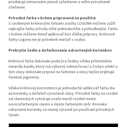
produkujú mimoriadne jemné zafarbenie a veľmi prirodzené
sfarbenie.
Prírodná farba v kréme pripravená na použitie
S rastlinnými krémovými farbami značky LOGONA môžete zažiť
najkrajšie farby prírody ešte jednoduchšie a pohodlnejšie. Farbu
v kréme môžete ihneď aplikovať bez ďalšej prípravy. Krémové
farby Logona nie je potrebné miešať s vodou.
Prekrytie šedín a dofarbovanie odrastených korienkov
.
Krémová farba dokonale prekrýva šediny vďaka prítomnému
minerálu kaolín, ktorý má výborný odmasťovací a čistiaci efekt a
tým vlasy dokonale pripraví na farbenie a vlasy lepšie prijímajú
farebné pigmenty.
Vďaka krémovej konzistencii je jednoduché aplikovať farbu iba
na korienky a dofarbiť vyrastené vlasy. Prírodné farby na rozdiel
od chemických vytvárajú oveľa menší rozdiel medzi
novozafarbenými vlasmi a vlasmi farbenými skôr. Rovnako
odrastené korienky sú menej výrazné pri používaní prírodných
farieb.